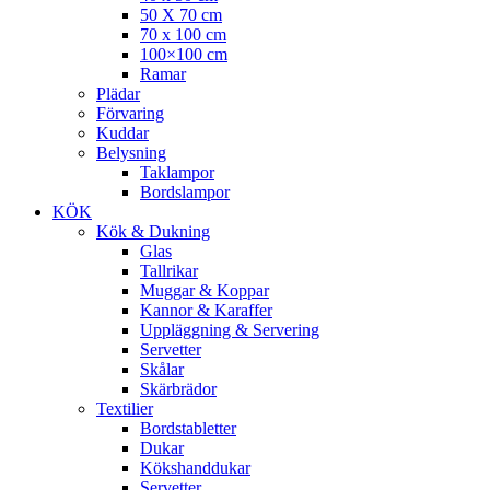
50 X 70 cm
70 x 100 cm
100×100 cm
Ramar
Plädar
Förvaring
Kuddar
Belysning
Taklampor
Bordslampor
KÖK
Kök & Dukning
Glas
Tallrikar
Muggar & Koppar
Kannor & Karaffer
Uppläggning & Servering
Servetter
Skålar
Skärbrädor
Textilier
Bordstabletter
Dukar
Kökshanddukar
Servetter