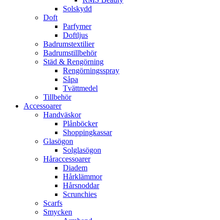
Solskydd
Doft
Parfymer
Doftljus
Badrumstextilier
Badrumstillbehör
Städ & Rengörning
Rengörningsspray
Såpa
Tvättmedel
Tillbehör
Accessoarer
Handväskor
Plånböcker
Shoppingkassar
Glasögon
Solglasögon
Håraccessoarer
Diadem
Hårklämmor
Hårsnoddar
Scrunchies
Scarfs
Smycken