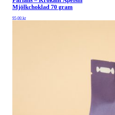
Pärlans – Krokant Apelsin
Mjölkchoklad 70 gram
95,00
kr