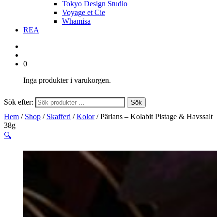
Tokyo Design Studio
Voyage et Cie
Whamisa
REA
0
Inga produkter i varukorgen.
Sök efter:
Sök
Hem
/
Shop
/
Skafferi
/
Kolor
/ Pärlans – Kolabit Pistage & Havssalt
38g
🔍