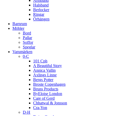
Armband
Halsband
Berlocker
Ringar
Örhängen
Barnrum
Möbler
Bord
Pallar
Soffor
Speglar
Varumärken
0-C
101 Cph
A Beautiful Story
Annica Vallin
Axlings Linne
Bergs Potter
Broste Copenhagen
Bruns Products
ByEloise London
Care of Gerd
Chhatwal & Jonsson
Cra-Yon
D-H