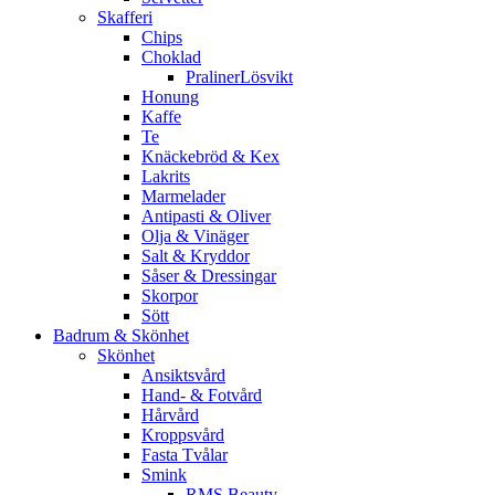
Skafferi
Chips
Choklad
PralinerLösvikt
Honung
Kaffe
Te
Knäckebröd & Kex
Lakrits
Marmelader
Antipasti & Oliver
Olja & Vinäger
Salt & Kryddor
Såser & Dressingar
Skorpor
Sött
Badrum & Skönhet
Skönhet
Ansiktsvård
Hand- & Fotvård
Hårvård
Kroppsvård
Fasta Tvålar
Smink
RMS Beauty