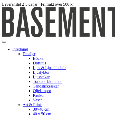
Leveranstid 2-3 dagar - Fri frakt över 500 kr
Inredning
Detaljer
Böcker
Doftljus
Ljus & Ljustillbehör
Ljuslyktor
Ljusstakar
Torkade blommor
Tändsticksaskar
Oljelampor
Krukor
Vaser
Art & Prints
30×40 cm
40 x 50 cm