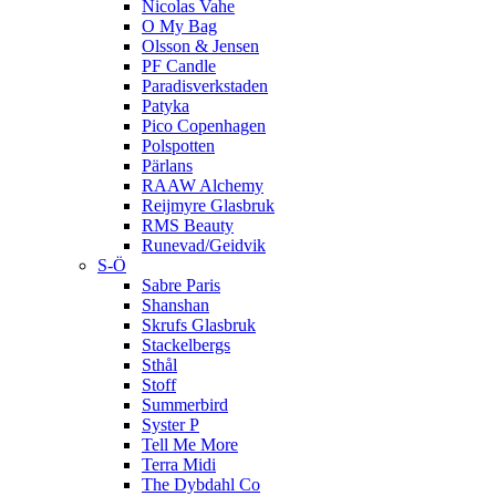
Nicolas Vahe
O My Bag
Olsson & Jensen
PF Candle
Paradisverkstaden
Patyka
Pico Copenhagen
Polspotten
Pärlans
RAAW Alchemy
Reijmyre Glasbruk
RMS Beauty
Runevad/Geidvik
S-Ö
Sabre Paris
Shanshan
Skrufs Glasbruk
Stackelbergs
Sthål
Stoff
Summerbird
Syster P
Tell Me More
Terra Midi
The Dybdahl Co