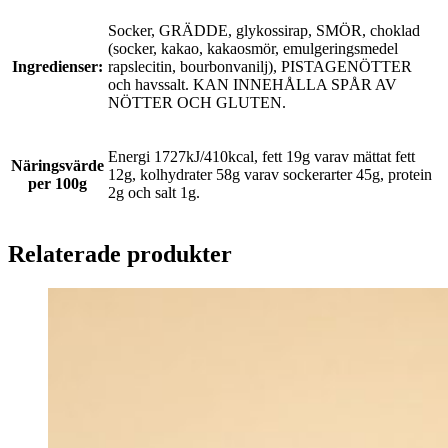
Socker, GRÄDDE, glykossirap, SMÖR, choklad
(socker, kakao, kakaosmör, emulgeringsmedel
Ingredienser:
rapslecitin, bourbonvanilj), PISTAGENÖTTER
och havssalt. KAN INNEHÅLLA SPÅR AV
NÖTTER OCH GLUTEN.
Energi 1727kJ/410kcal, fett 19g varav mättat fett
Näringsvärde
12g, kolhydrater 58g varav sockerarter 45g, protein
per 100g
2g och salt 1g.
Relaterade produkter