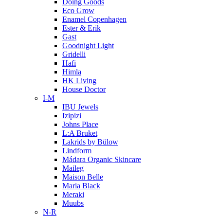
Doing Goods
Eco Grow
Enamel Copenhagen
Ester & Erik
Gast
Goodnight Light
Gridelli
Hafi
Himla
HK Living
House Doctor
I-M
IBU Jewels
Izipizi
Johns Place
L:A Bruket
Lakrids by Bülow
Lindform
Mádara Organic Skincare
Maileg
Maison Belle
Maria Black
Meraki
Muubs
N-R