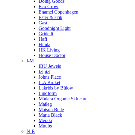
Doing Goods
Eco Grow
Enamel Copenhagen
Ester & Erik
Gast
Goodnight Light
Gridelli
Hafi
Himla
HK Living
House Doctor
I-M
IBU Jewels
Izipizi
Johns Place
L:A Bruket
Lakrids by Bülow
Lindform
Mádara Organic Skincare
Maileg
Maison Belle
Maria Black
Meraki
Muubs
N-R