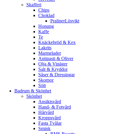
Skafferi
Chips
Choklad
PralinerLösvikt
Honung
Kaffe
Te
Knäckebröd & Kex
Lakrits
Marmelader
Antipasti & Oliver
Olja & Vinäger
Salt & Kryddor
Såser & Dressingar
Skorpor
Sött
Badrum & Skönhet
Skönhet
Ansiktsvård
Hand- & Fotvård
Hårvård
Kroppsvård
Fasta Tvålar
Smink
RMS Beauty