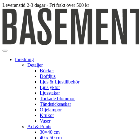
Leveranstid 2-3 dagar - Fri frakt över 500 kr
Inredning
Detaljer
Böcker
Doftljus
Ljus & Ljustillbehör
Ljuslyktor
Ljusstakar
Torkade blommor
Tändsticksaskar
Oljelampor
Krukor
Vaser
Art & Prints
30×40 cm
40 x 50 cm