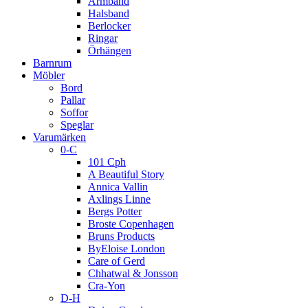
Armband
Halsband
Berlocker
Ringar
Örhängen
Barnrum
Möbler
Bord
Pallar
Soffor
Speglar
Varumärken
0-C
101 Cph
A Beautiful Story
Annica Vallin
Axlings Linne
Bergs Potter
Broste Copenhagen
Bruns Products
ByEloise London
Care of Gerd
Chhatwal & Jonsson
Cra-Yon
D-H