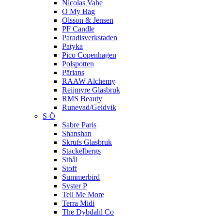
Nicolas Vahe
O My Bag
Olsson & Jensen
PF Candle
Paradisverkstaden
Patyka
Pico Copenhagen
Polspotten
Pärlans
RAAW Alchemy
Reijmyre Glasbruk
RMS Beauty
Runevad/Geidvik
S-Ö
Sabre Paris
Shanshan
Skrufs Glasbruk
Stackelbergs
Sthål
Stoff
Summerbird
Syster P
Tell Me More
Terra Midi
The Dybdahl Co