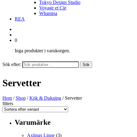
Tokyo Design Studio
Voyage et Cie
Whamisa
REA
0
Inga produkter i varukorgen.
Sök efter:
Sök
Servetter
Hem
/
Shop
/
Kök & Dukning
/ Servetter
filters
Varumärke
Axlings Linne
(3)