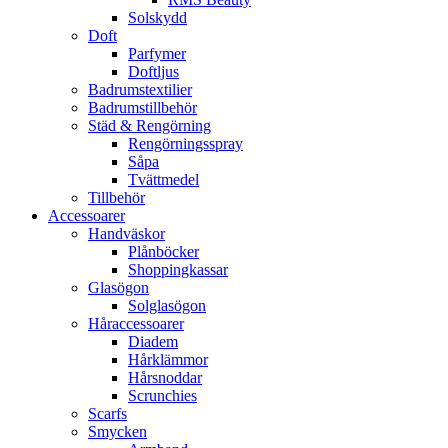
Solskydd
Doft
Parfymer
Doftljus
Badrumstextilier
Badrumstillbehör
Städ & Rengörning
Rengörningsspray
Såpa
Tvättmedel
Tillbehör
Accessoarer
Handväskor
Plånböcker
Shoppingkassar
Glasögon
Solglasögon
Håraccessoarer
Diadem
Hårklämmor
Hårsnoddar
Scrunchies
Scarfs
Smycken