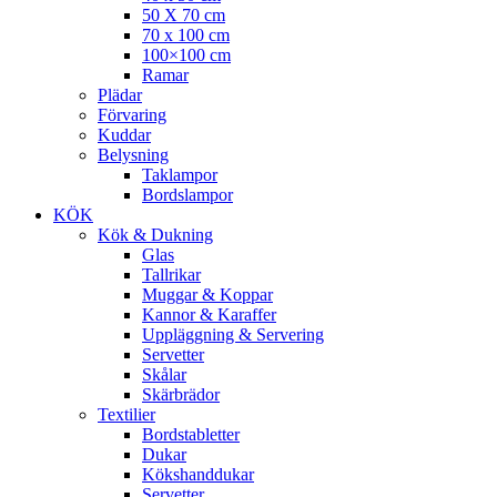
50 X 70 cm
70 x 100 cm
100×100 cm
Ramar
Plädar
Förvaring
Kuddar
Belysning
Taklampor
Bordslampor
KÖK
Kök & Dukning
Glas
Tallrikar
Muggar & Koppar
Kannor & Karaffer
Uppläggning & Servering
Servetter
Skålar
Skärbrädor
Textilier
Bordstabletter
Dukar
Kökshanddukar
Servetter