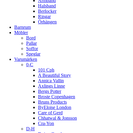
Armband
Halsband
Berlocker
Ringar
Örhängen
Barnrum
Möbler
Bord
Pallar
Soffor
Speglar
Varumärken
0-C
101 Cph
A Beautiful Story
Annica Vallin
Axlings Linne
Bergs Potter
Broste Copenhagen
Bruns Products
ByEloise London
Care of Gerd
Chhatwal & Jonsson
Cra-Yon
D-H