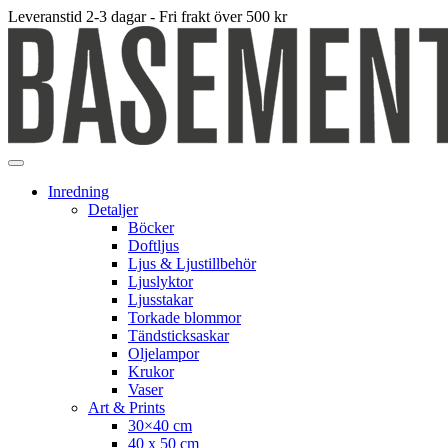
Leveranstid 2-3 dagar - Fri frakt över 500 kr
Inredning
Detaljer
Böcker
Doftljus
Ljus & Ljustillbehör
Ljuslyktor
Ljusstakar
Torkade blommor
Tändsticksaskar
Oljelampor
Krukor
Vaser
Art & Prints
30×40 cm
40 x 50 cm