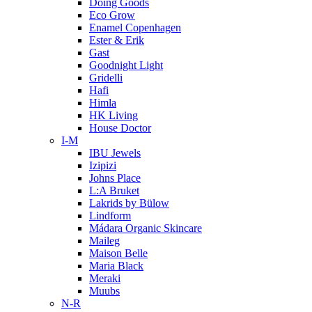
Doing Goods
Eco Grow
Enamel Copenhagen
Ester & Erik
Gast
Goodnight Light
Gridelli
Hafi
Himla
HK Living
House Doctor
I-M
IBU Jewels
Izipizi
Johns Place
L:A Bruket
Lakrids by Bülow
Lindform
Mádara Organic Skincare
Maileg
Maison Belle
Maria Black
Meraki
Muubs
N-R