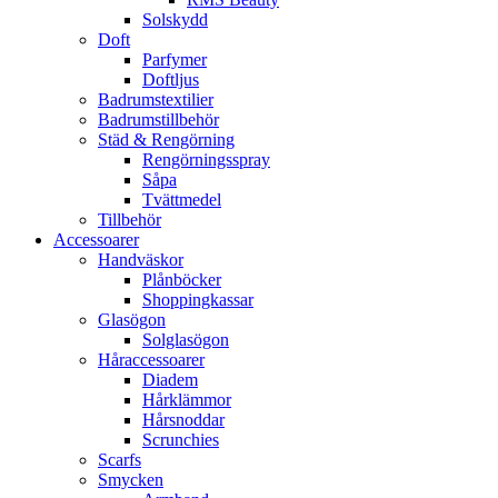
Solskydd
Doft
Parfymer
Doftljus
Badrumstextilier
Badrumstillbehör
Städ & Rengörning
Rengörningsspray
Såpa
Tvättmedel
Tillbehör
Accessoarer
Handväskor
Plånböcker
Shoppingkassar
Glasögon
Solglasögon
Håraccessoarer
Diadem
Hårklämmor
Hårsnoddar
Scrunchies
Scarfs
Smycken