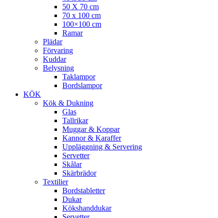
50 X 70 cm
70 x 100 cm
100×100 cm
Ramar
Plädar
Förvaring
Kuddar
Belysning
Taklampor
Bordslampor
KÖK
Kök & Dukning
Glas
Tallrikar
Muggar & Koppar
Kannor & Karaffer
Uppläggning & Servering
Servetter
Skålar
Skärbrädor
Textilier
Bordstabletter
Dukar
Kökshanddukar
Servetter