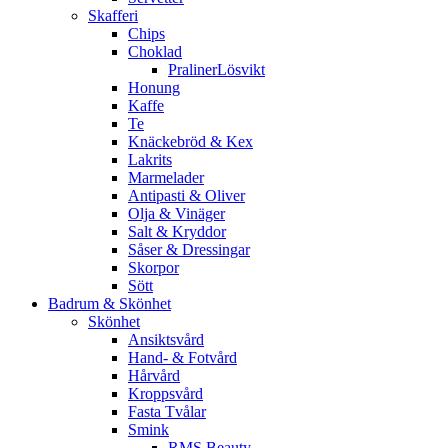
Skafferi
Chips
Choklad
PralinerLösvikt
Honung
Kaffe
Te
Knäckebröd & Kex
Lakrits
Marmelader
Antipasti & Oliver
Olja & Vinäger
Salt & Kryddor
Såser & Dressingar
Skorpor
Sött
Badrum & Skönhet
Skönhet
Ansiktsvård
Hand- & Fotvård
Hårvård
Kroppsvård
Fasta Tvålar
Smink
RMS Beauty