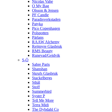
Nicolas Vahe
O My Bag
Olsson & Jensen
PF Candle
Paradisverkstaden
Patyka
Pico Copenhagen
Polspotten
Pärlans
RAAW Alchemy
Reijmyre Glasbruk
RMS Beauty
Runevad/Geidvik
S-Ö
Sabre Paris
Shanshan
Skrufs Glasbruk
Stackelbergs
Sthål
Stoff
Summerbird
Syster P
Tell Me More
Terra Midi
The Dybdahl Co