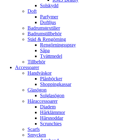
Solskydd
Doft
Parfymer
Doftljus
Badrumstextilier
Badrumstillbehör
Städ & Rengörning
Rengörningsspray
Såpa
Tvättmedel
Tillbehör
Accessoarer
Handväskor
Plånböcker
Shoppingkassar
Glasögon
Solglasögon
Håraccessoarer
Diadem
Hårklämmor
Hårsnoddar
Scrunchies
Scarfs
Smycken