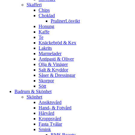
Skafferi
Chips
Choklad
PralinerLösvikt
Honung
Kaffe
Te
Knäckebröd & Kex
Lakrits
Marmelader
Antipasti & Oliver
Olja & Vinäger
Salt & Kryddor
Såser & Dressingar
Skorpor
Sött
Badrum & Skönhet
Skönhet
Ansiktsvård
Hand- & Fotvård
Hårvård
Kroppsvård
Fasta Tvålar
Smink
RMS Beauty