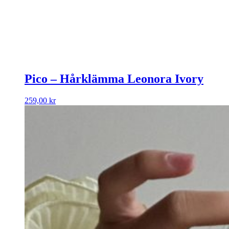
Pico – Hårklämma Leonora Ivory
259,00
kr