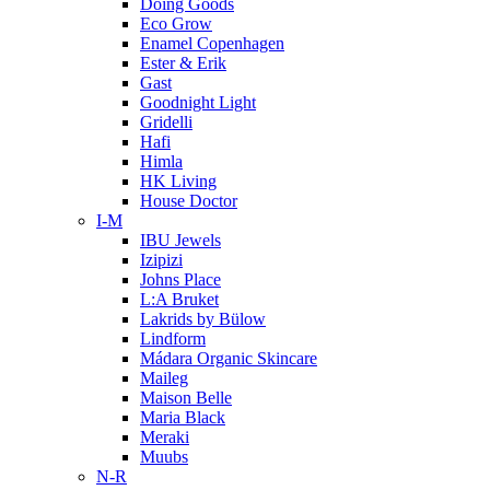
Doing Goods
Eco Grow
Enamel Copenhagen
Ester & Erik
Gast
Goodnight Light
Gridelli
Hafi
Himla
HK Living
House Doctor
I-M
IBU Jewels
Izipizi
Johns Place
L:A Bruket
Lakrids by Bülow
Lindform
Mádara Organic Skincare
Maileg
Maison Belle
Maria Black
Meraki
Muubs
N-R