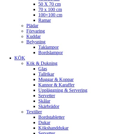
50 X 70 cm
70 x 100 cm
100×100 cm
Ramar
Plädar
Förvaring
Kuddar
Belysning
Taklampor
Bordslampor
KÖK
Kök & Dukning
Glas
Tallrikar
Muggar & Koppar
Kannor & Karaffer
Uppläggning & Servering
Servetter
Skålar
Skärbrädor
Textilier
Bordstabletter
Dukar
Kökshanddukar
Servetter