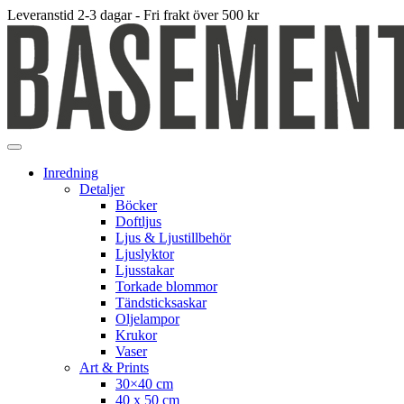
Leveranstid 2-3 dagar - Fri frakt över 500 kr
Inredning
Detaljer
Böcker
Doftljus
Ljus & Ljustillbehör
Ljuslyktor
Ljusstakar
Torkade blommor
Tändsticksaskar
Oljelampor
Krukor
Vaser
Art & Prints
30×40 cm
40 x 50 cm