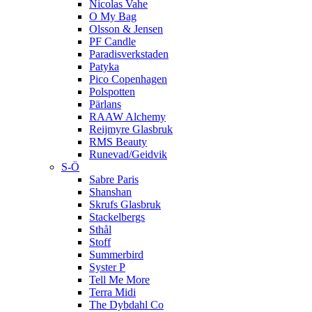
Nicolas Vahe
O My Bag
Olsson & Jensen
PF Candle
Paradisverkstaden
Patyka
Pico Copenhagen
Polspotten
Pärlans
RAAW Alchemy
Reijmyre Glasbruk
RMS Beauty
Runevad/Geidvik
S-Ö
Sabre Paris
Shanshan
Skrufs Glasbruk
Stackelbergs
Sthål
Stoff
Summerbird
Syster P
Tell Me More
Terra Midi
The Dybdahl Co