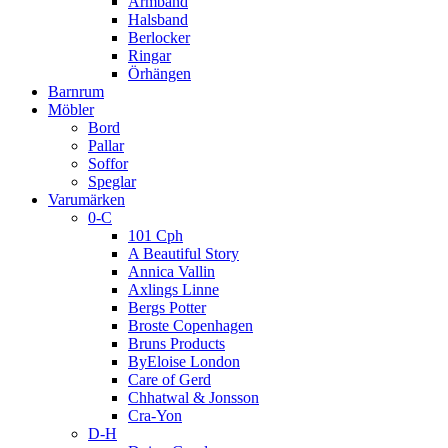
Armband
Halsband
Berlocker
Ringar
Örhängen
Barnrum
Möbler
Bord
Pallar
Soffor
Speglar
Varumärken
0-C
101 Cph
A Beautiful Story
Annica Vallin
Axlings Linne
Bergs Potter
Broste Copenhagen
Bruns Products
ByEloise London
Care of Gerd
Chhatwal & Jonsson
Cra-Yon
D-H