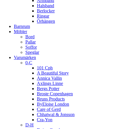
Armband
Halsband
Berlocker
Ringar
Örhängen
Barnrum
Möbler
Bord
Pallar
Soffor
Speglar
Varumärken
0-C
101 Cph
A Beautiful Story
Annica Vallin
Axlings Linne
Bergs Potter
Broste Copenhagen
Bruns Products
ByEloise London
Care of Gerd
Chhatwal & Jonsson
Cra-Yon
D-H