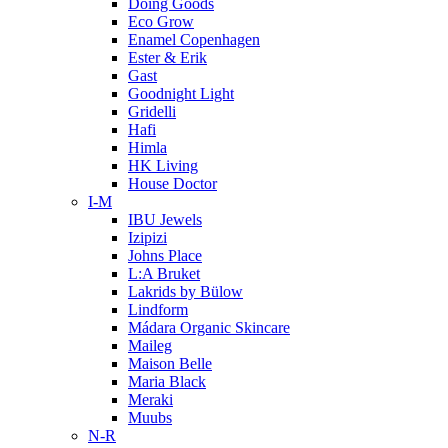
Doing Goods
Eco Grow
Enamel Copenhagen
Ester & Erik
Gast
Goodnight Light
Gridelli
Hafi
Himla
HK Living
House Doctor
I-M
IBU Jewels
Izipizi
Johns Place
L:A Bruket
Lakrids by Bülow
Lindform
Mádara Organic Skincare
Maileg
Maison Belle
Maria Black
Meraki
Muubs
N-R