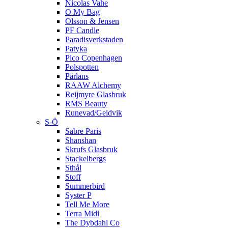
Nicolas Vahe
O My Bag
Olsson & Jensen
PF Candle
Paradisverkstaden
Patyka
Pico Copenhagen
Polspotten
Pärlans
RAAW Alchemy
Reijmyre Glasbruk
RMS Beauty
Runevad/Geidvik
S-Ö
Sabre Paris
Shanshan
Skrufs Glasbruk
Stackelbergs
Sthål
Stoff
Summerbird
Syster P
Tell Me More
Terra Midi
The Dybdahl Co