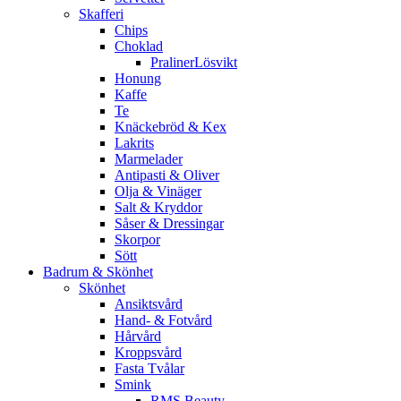
Skafferi
Chips
Choklad
PralinerLösvikt
Honung
Kaffe
Te
Knäckebröd & Kex
Lakrits
Marmelader
Antipasti & Oliver
Olja & Vinäger
Salt & Kryddor
Såser & Dressingar
Skorpor
Sött
Badrum & Skönhet
Skönhet
Ansiktsvård
Hand- & Fotvård
Hårvård
Kroppsvård
Fasta Tvålar
Smink
RMS Beauty