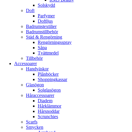
Solskydd
Doft
Parfymer
Doftljus
Badrumstextilier
Badrumstillbehör
Städ & Rengörning
Rengörningsspray
Såpa
Tvättmedel
Tillbehör
Accessoarer
Handväskor
Plånböcker
Shoppingkassar
Glasögon
Solglasögon
Håraccessoarer
Diadem
Hårklämmor
Hårsnoddar
Scrunchies
Scarfs
Smycken