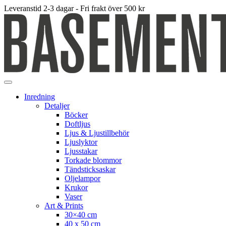
Leveranstid 2-3 dagar - Fri frakt över 500 kr
Inredning
Detaljer
Böcker
Doftljus
Ljus & Ljustillbehör
Ljuslyktor
Ljusstakar
Torkade blommor
Tändsticksaskar
Oljelampor
Krukor
Vaser
Art & Prints
30×40 cm
40 x 50 cm