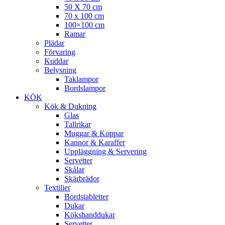
50 X 70 cm
70 x 100 cm
100×100 cm
Ramar
Plädar
Förvaring
Kuddar
Belysning
Taklampor
Bordslampor
KÖK
Kök & Dukning
Glas
Tallrikar
Muggar & Koppar
Kannor & Karaffer
Uppläggning & Servering
Servetter
Skålar
Skärbrädor
Textilier
Bordstabletter
Dukar
Kökshanddukar
Servetter