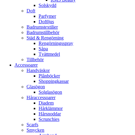
Solskydd
Doft
Parfymer
Doftljus
Badrumstextilier
Badrumstillbehör
Städ & Rengörning
Rengörningsspray
Såpa
Tvättmedel
Tillbehör
Accessoarer
Handväskor
Plånböcker
Shoppingkassar
Glasögon
Solglasögon
Håraccessoarer
Diadem
Hårklämmor
Hårsnoddar
Scrunchies
Scarfs
Smycken