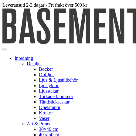
Leveranstid 2-3 dagar - Fri frakt över 500 kr
Inredning
Detaljer
Böcker
Doftljus
Ljus & Ljustillbehör
Ljuslyktor
Ljusstakar
Torkade blommor
Tändsticksaskar
Oljelampor
Krukor
Vaser
Art & Prints
30×40 cm
40 x 50 cm