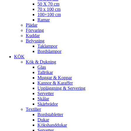
50 X 70 cm
70 x 100 cm
100×100 cm
Ramar
Plädar
Förvaring
Kuddar
Belysning
Taklampor
Bordslampor
KÖK
Kök & Dukning
Glas
Tallrikar
Muggar & Koppar
Kannor & Karaffer
Uppläggning & Servering
Servetter
Skålar
Skärbrädor
Textilier
Bordstabletter
Dukar
Kökshanddukar
Servetter