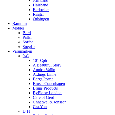
Armband
Halsband
Berlocker
Ringar
Örhängen
Barnrum
Möbler
Bord
Pallar
Soffor
Speglar
Varumärken
0-C
101 Cph
A Beautiful Story
Annica Vallin
Axlings Linne
Bergs Potter
Broste Copenhagen
Bruns Products
ByEloise London
Care of Gerd
Chhatwal & Jonsson
Cra-Yon
D-H