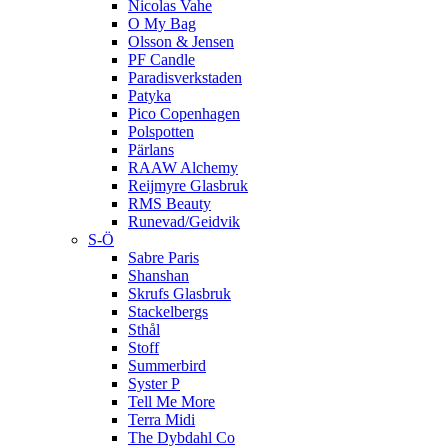
Nicolas Vahe
O My Bag
Olsson & Jensen
PF Candle
Paradisverkstaden
Patyka
Pico Copenhagen
Polspotten
Pärlans
RAAW Alchemy
Reijmyre Glasbruk
RMS Beauty
Runevad/Geidvik
S-Ö
Sabre Paris
Shanshan
Skrufs Glasbruk
Stackelbergs
Sthål
Stoff
Summerbird
Syster P
Tell Me More
Terra Midi
The Dybdahl Co