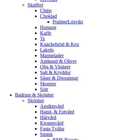
Skafferi
Chips
Choklad
PralinerLösvikt
Honung
Kaffe
Te
Knäckebröd & Kex
Lakrits
Marmelader
Antipasti & Oliver
Olja & Vinäger
Salt & Kryddor
Såser & Dressingar
Skorpor
Sött
Badrum & Skönhet
Skönhet
Ansiktsvård
Hand- & Fotvård
Hårvård
Kroppsvård
Fasta Tvålar
Smink
RMS Beauty