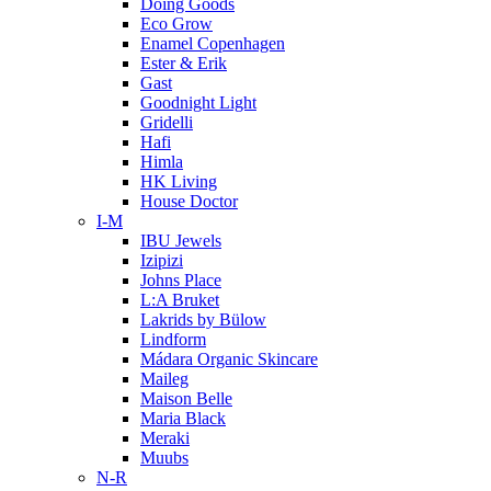
Doing Goods
Eco Grow
Enamel Copenhagen
Ester & Erik
Gast
Goodnight Light
Gridelli
Hafi
Himla
HK Living
House Doctor
I-M
IBU Jewels
Izipizi
Johns Place
L:A Bruket
Lakrids by Bülow
Lindform
Mádara Organic Skincare
Maileg
Maison Belle
Maria Black
Meraki
Muubs
N-R