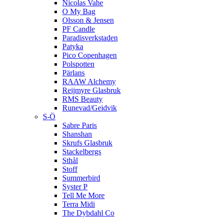
Nicolas Vahe
O My Bag
Olsson & Jensen
PF Candle
Paradisverkstaden
Patyka
Pico Copenhagen
Polspotten
Pärlans
RAAW Alchemy
Reijmyre Glasbruk
RMS Beauty
Runevad/Geidvik
S-Ö
Sabre Paris
Shanshan
Skrufs Glasbruk
Stackelbergs
Sthål
Stoff
Summerbird
Syster P
Tell Me More
Terra Midi
The Dybdahl Co