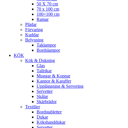
50 X 70 cm
70 x 100 cm
100×100 cm
Ramar
Plädar
Förvaring
Kuddar
Belysning
Taklampor
Bordslampor
KÖK
Kök & Dukning
Glas
Tallrikar
Muggar & Koppar
Kannor & Karaffer
Uppläggning & Servering
Servetter
Skålar
Skärbrädor
Textilier
Bordstabletter
Dukar
Kökshanddukar
Servetter