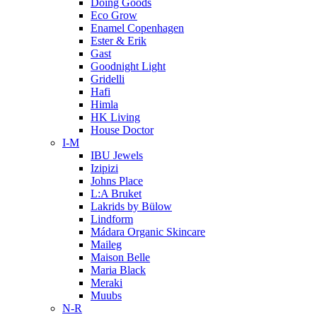
Doing Goods
Eco Grow
Enamel Copenhagen
Ester & Erik
Gast
Goodnight Light
Gridelli
Hafi
Himla
HK Living
House Doctor
I-M
IBU Jewels
Izipizi
Johns Place
L:A Bruket
Lakrids by Bülow
Lindform
Mádara Organic Skincare
Maileg
Maison Belle
Maria Black
Meraki
Muubs
N-R