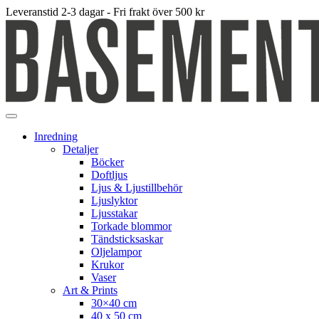
Leveranstid 2-3 dagar - Fri frakt över 500 kr
Inredning
Detaljer
Böcker
Doftljus
Ljus & Ljustillbehör
Ljuslyktor
Ljusstakar
Torkade blommor
Tändsticksaskar
Oljelampor
Krukor
Vaser
Art & Prints
30×40 cm
40 x 50 cm