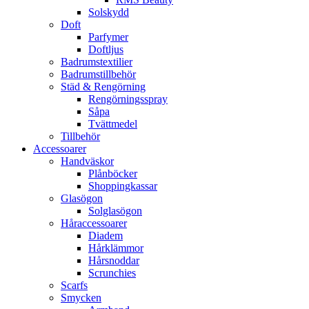
Solskydd
Doft
Parfymer
Doftljus
Badrumstextilier
Badrumstillbehör
Städ & Rengörning
Rengörningsspray
Såpa
Tvättmedel
Tillbehör
Accessoarer
Handväskor
Plånböcker
Shoppingkassar
Glasögon
Solglasögon
Håraccessoarer
Diadem
Hårklämmor
Hårsnoddar
Scrunchies
Scarfs
Smycken