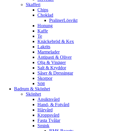
Skafferi
Chips
Choklad
PralinerLösvikt
Honung
Kaffe
Te
Knäckebröd & Kex
Lakrits
Marmelader
Antipasti & Oliver
Olja & Vinäger
Salt & Kryddor
Såser & Dressingar
Skorpor
Sött
Badrum & Skönhet
Skönhet
Ansiktsvård
Hand- & Fotvård
Hårvård
Kroppsvård
Fasta Tvålar
Smink
RMS Beauty