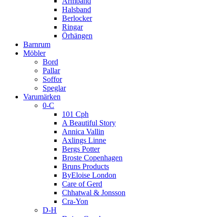
Armband
Halsband
Berlocker
Ringar
Örhängen
Barnrum
Möbler
Bord
Pallar
Soffor
Speglar
Varumärken
0-C
101 Cph
A Beautiful Story
Annica Vallin
Axlings Linne
Bergs Potter
Broste Copenhagen
Bruns Products
ByEloise London
Care of Gerd
Chhatwal & Jonsson
Cra-Yon
D-H