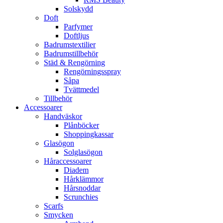
Solskydd
Doft
Parfymer
Doftljus
Badrumstextilier
Badrumstillbehör
Städ & Rengörning
Rengörningsspray
Såpa
Tvättmedel
Tillbehör
Accessoarer
Handväskor
Plånböcker
Shoppingkassar
Glasögon
Solglasögon
Håraccessoarer
Diadem
Hårklämmor
Hårsnoddar
Scrunchies
Scarfs
Smycken