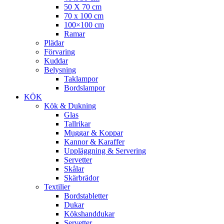
50 X 70 cm
70 x 100 cm
100×100 cm
Ramar
Plädar
Förvaring
Kuddar
Belysning
Taklampor
Bordslampor
KÖK
Kök & Dukning
Glas
Tallrikar
Muggar & Koppar
Kannor & Karaffer
Uppläggning & Servering
Servetter
Skålar
Skärbrädor
Textilier
Bordstabletter
Dukar
Kökshanddukar
Servetter