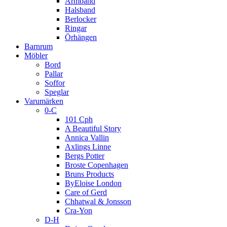
Armband
Halsband
Berlocker
Ringar
Örhängen
Barnrum
Möbler
Bord
Pallar
Soffor
Speglar
Varumärken
0-C
101 Cph
A Beautiful Story
Annica Vallin
Axlings Linne
Bergs Potter
Broste Copenhagen
Bruns Products
ByEloise London
Care of Gerd
Chhatwal & Jonsson
Cra-Yon
D-H