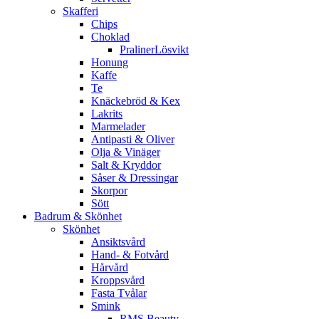
Skafferi
Chips
Choklad
PralinerLösvikt
Honung
Kaffe
Te
Knäckebröd & Kex
Lakrits
Marmelader
Antipasti & Oliver
Olja & Vinäger
Salt & Kryddor
Såser & Dressingar
Skorpor
Sött
Badrum & Skönhet
Skönhet
Ansiktsvård
Hand- & Fotvård
Hårvård
Kroppsvård
Fasta Tvålar
Smink
RMS Beauty