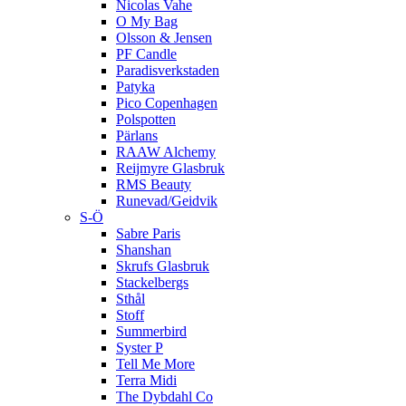
Nicolas Vahe
O My Bag
Olsson & Jensen
PF Candle
Paradisverkstaden
Patyka
Pico Copenhagen
Polspotten
Pärlans
RAAW Alchemy
Reijmyre Glasbruk
RMS Beauty
Runevad/Geidvik
S-Ö
Sabre Paris
Shanshan
Skrufs Glasbruk
Stackelbergs
Sthål
Stoff
Summerbird
Syster P
Tell Me More
Terra Midi
The Dybdahl Co