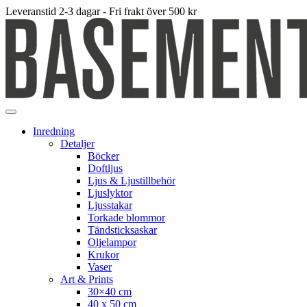
Leveranstid 2-3 dagar - Fri frakt över 500 kr
Inredning
Detaljer
Böcker
Doftljus
Ljus & Ljustillbehör
Ljuslyktor
Ljusstakar
Torkade blommor
Tändsticksaskar
Oljelampor
Krukor
Vaser
Art & Prints
30×40 cm
40 x 50 cm