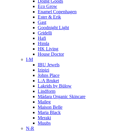
Doing Goods
Eco Grow
Enamel Copenhagen
Ester & Erik
Gast
Goodnight Light
Gridelli
Hafi
Himla
HK Living
House Doctor
I-M
IBU Jewels
Izipizi
Johns Place
L:A Bruket
Lakrids by Bülow
Lindform
Mádara Organic Skincare
Maileg
Maison Belle
Maria Black
Meraki
Muubs
N-R