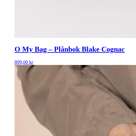
O My Bag – Plånbok Blake Cognac
899,00
kr