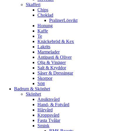
Skafferi
Chips
Choklad
PralinerLösvikt
Honung
Kaffe
Te
Knäckebröd & Kex
Lakrits
Marmelader
Antipasti & Oliver
Olja & Vinäger
Salt & Kryddor
Såser & Dressingar
Skorpor
Sött
Badrum & Skönhet
Skönhet
Ansiktsvård
Hand- & Fotvård
Hårvård
Kroppsvård
Fasta Tvålar
Smink
RMS Beauty