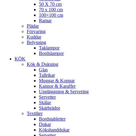
50 X 70 cm
70 x 100 cm
100×100 cm
Ramar
Plädar
Förvaring
Kuddar
Belysning
Taklampor
Bordslampor
KÖK
Kök & Dukning
Glas
Tallrikar
Muggar & Koppar
Kannor & Karaffer
Uppläggning & Servering
Servetter
Skålar
Skärbrädor
Textilier
Bordstabletter
Dukar
Kökshanddukar
Servetter