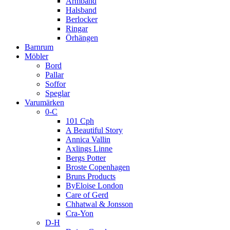
Armband
Halsband
Berlocker
Ringar
Örhängen
Barnrum
Möbler
Bord
Pallar
Soffor
Speglar
Varumärken
0-C
101 Cph
A Beautiful Story
Annica Vallin
Axlings Linne
Bergs Potter
Broste Copenhagen
Bruns Products
ByEloise London
Care of Gerd
Chhatwal & Jonsson
Cra-Yon
D-H