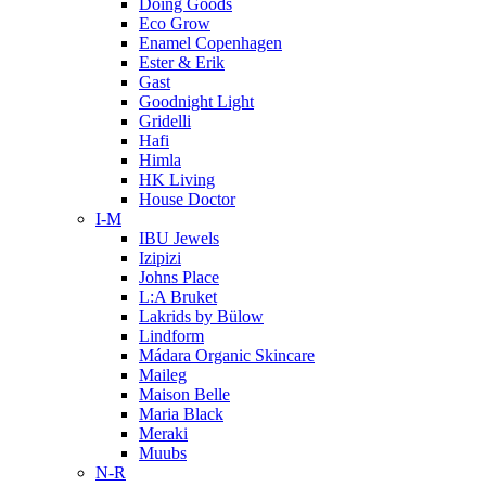
Doing Goods
Eco Grow
Enamel Copenhagen
Ester & Erik
Gast
Goodnight Light
Gridelli
Hafi
Himla
HK Living
House Doctor
I-M
IBU Jewels
Izipizi
Johns Place
L:A Bruket
Lakrids by Bülow
Lindform
Mádara Organic Skincare
Maileg
Maison Belle
Maria Black
Meraki
Muubs
N-R