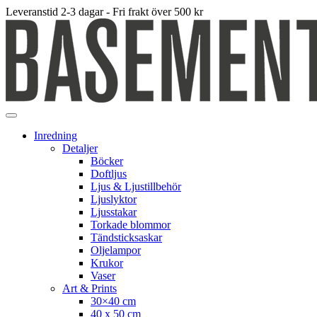
Leveranstid 2-3 dagar - Fri frakt över 500 kr
Inredning
Detaljer
Böcker
Doftljus
Ljus & Ljustillbehör
Ljuslyktor
Ljusstakar
Torkade blommor
Tändsticksaskar
Oljelampor
Krukor
Vaser
Art & Prints
30×40 cm
40 x 50 cm