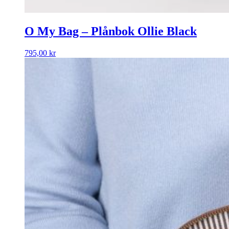
O My Bag – Plånbok Ollie Black
795,00
kr