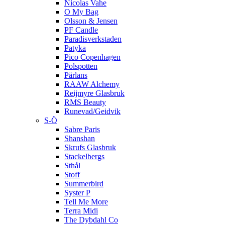
Nicolas Vahe
O My Bag
Olsson & Jensen
PF Candle
Paradisverkstaden
Patyka
Pico Copenhagen
Polspotten
Pärlans
RAAW Alchemy
Reijmyre Glasbruk
RMS Beauty
Runevad/Geidvik
S-Ö
Sabre Paris
Shanshan
Skrufs Glasbruk
Stackelbergs
Sthål
Stoff
Summerbird
Syster P
Tell Me More
Terra Midi
The Dybdahl Co