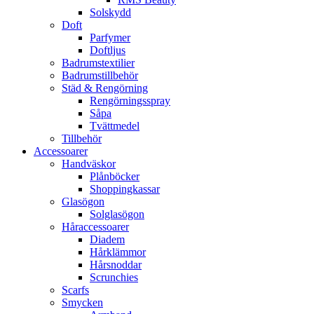
Solskydd
Doft
Parfymer
Doftljus
Badrumstextilier
Badrumstillbehör
Städ & Rengörning
Rengörningsspray
Såpa
Tvättmedel
Tillbehör
Accessoarer
Handväskor
Plånböcker
Shoppingkassar
Glasögon
Solglasögon
Håraccessoarer
Diadem
Hårklämmor
Hårsnoddar
Scrunchies
Scarfs
Smycken