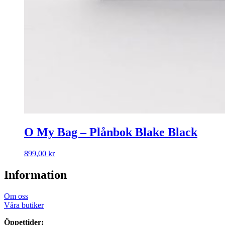
O My Bag – Plånbok Blake Black
899,00
kr
Information
Om oss
Våra butiker
Öppettider: