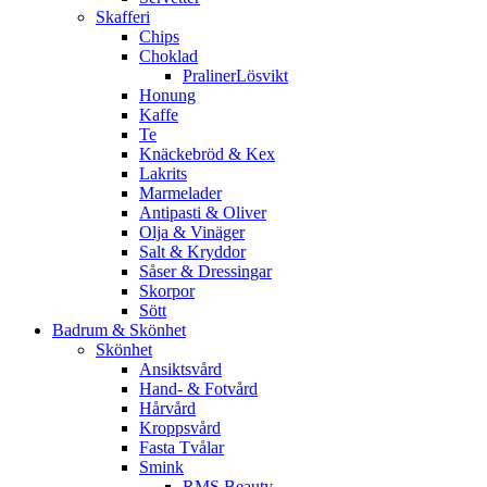
Skafferi
Chips
Choklad
PralinerLösvikt
Honung
Kaffe
Te
Knäckebröd & Kex
Lakrits
Marmelader
Antipasti & Oliver
Olja & Vinäger
Salt & Kryddor
Såser & Dressingar
Skorpor
Sött
Badrum & Skönhet
Skönhet
Ansiktsvård
Hand- & Fotvård
Hårvård
Kroppsvård
Fasta Tvålar
Smink
RMS Beauty