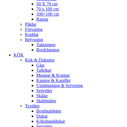
50 X 70 cm
70 x 100 cm
100×100 cm
Ramar
Plädar
Förvaring
Kuddar
Belysning
Taklampor
Bordslampor
KÖK
Kök & Dukning
Glas
Tallrikar
Muggar & Koppar
Kannor & Karaffer
Uppläggning & Servering
Servetter
Skålar
Skärbrädor
Textilier
Bordstabletter
Dukar
Kökshanddukar
Servetter