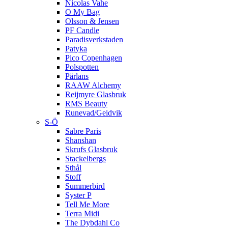
Nicolas Vahe
O My Bag
Olsson & Jensen
PF Candle
Paradisverkstaden
Patyka
Pico Copenhagen
Polspotten
Pärlans
RAAW Alchemy
Reijmyre Glasbruk
RMS Beauty
Runevad/Geidvik
S-Ö
Sabre Paris
Shanshan
Skrufs Glasbruk
Stackelbergs
Sthål
Stoff
Summerbird
Syster P
Tell Me More
Terra Midi
The Dybdahl Co