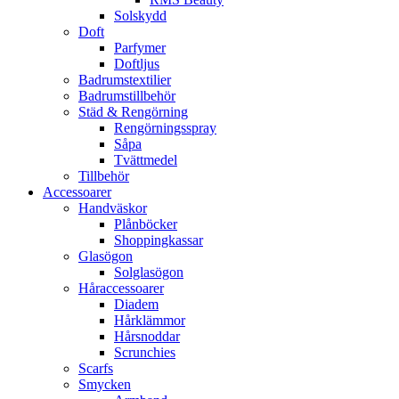
Solskydd
Doft
Parfymer
Doftljus
Badrumstextilier
Badrumstillbehör
Städ & Rengörning
Rengörningsspray
Såpa
Tvättmedel
Tillbehör
Accessoarer
Handväskor
Plånböcker
Shoppingkassar
Glasögon
Solglasögon
Håraccessoarer
Diadem
Hårklämmor
Hårsnoddar
Scrunchies
Scarfs
Smycken