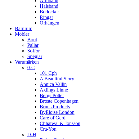
Armband
Halsband
Berlocker
Ringar
Örhängen
Barnrum
Möbler
Bord
Pallar
Soffor
Speglar
Varumärken
0-C
101 Cph
A Beautiful Story
Annica Vallin
Axlings Linne
Bergs Potter
Broste Copenhagen
Bruns Products
ByEloise London
Care of Gerd
Chhatwal & Jonsson
Cra-Yon
D-H