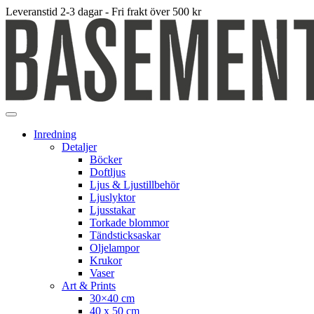
Leveranstid 2-3 dagar - Fri frakt över 500 kr
Inredning
Detaljer
Böcker
Doftljus
Ljus & Ljustillbehör
Ljuslyktor
Ljusstakar
Torkade blommor
Tändsticksaskar
Oljelampor
Krukor
Vaser
Art & Prints
30×40 cm
40 x 50 cm