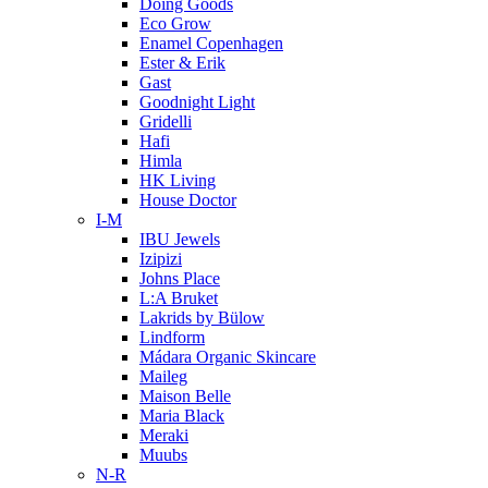
Doing Goods
Eco Grow
Enamel Copenhagen
Ester & Erik
Gast
Goodnight Light
Gridelli
Hafi
Himla
HK Living
House Doctor
I-M
IBU Jewels
Izipizi
Johns Place
L:A Bruket
Lakrids by Bülow
Lindform
Mádara Organic Skincare
Maileg
Maison Belle
Maria Black
Meraki
Muubs
N-R