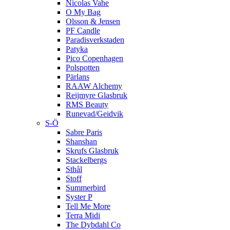
Nicolas Vahe
O My Bag
Olsson & Jensen
PF Candle
Paradisverkstaden
Patyka
Pico Copenhagen
Polspotten
Pärlans
RAAW Alchemy
Reijmyre Glasbruk
RMS Beauty
Runevad/Geidvik
S-Ö
Sabre Paris
Shanshan
Skrufs Glasbruk
Stackelbergs
Sthål
Stoff
Summerbird
Syster P
Tell Me More
Terra Midi
The Dybdahl Co