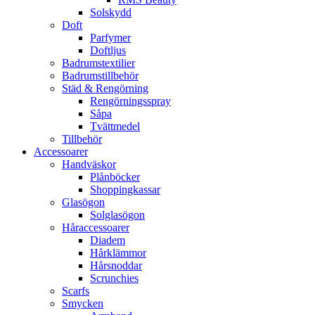
Solskydd
Doft
Parfymer
Doftljus
Badrumstextilier
Badrumstillbehör
Städ & Rengörning
Rengörningsspray
Såpa
Tvättmedel
Tillbehör
Accessoarer
Handväskor
Plånböcker
Shoppingkassar
Glasögon
Solglasögon
Håraccessoarer
Diadem
Hårklämmor
Hårsnoddar
Scrunchies
Scarfs
Smycken