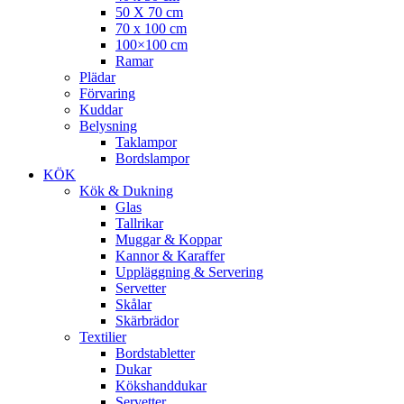
50 X 70 cm
70 x 100 cm
100×100 cm
Ramar
Plädar
Förvaring
Kuddar
Belysning
Taklampor
Bordslampor
KÖK
Kök & Dukning
Glas
Tallrikar
Muggar & Koppar
Kannor & Karaffer
Uppläggning & Servering
Servetter
Skålar
Skärbrädor
Textilier
Bordstabletter
Dukar
Kökshanddukar
Servetter