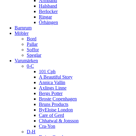
Armband
Halsband
Berlocker
Ringar
Örhängen
Barnrum
Möbler
Bord
Pallar
Soffor
Speglar
Varumärken
0-C
101 Cph
A Beautiful Story
Annica Vallin
Axlings Linne
Bergs Potter
Broste Copenhagen
Bruns Products
ByEloise London
Care of Gerd
Chhatwal & Jonsson
Cra-Yon
D-H