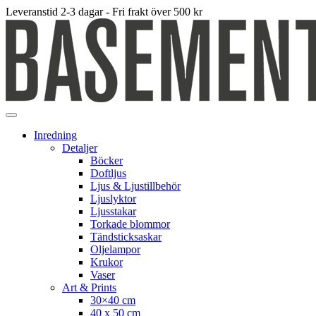
Leveranstid 2-3 dagar - Fri frakt över 500 kr
Inredning
Detaljer
Böcker
Doftljus
Ljus & Ljustillbehör
Ljuslyktor
Ljusstakar
Torkade blommor
Tändsticksaskar
Oljelampor
Krukor
Vaser
Art & Prints
30×40 cm
40 x 50 cm