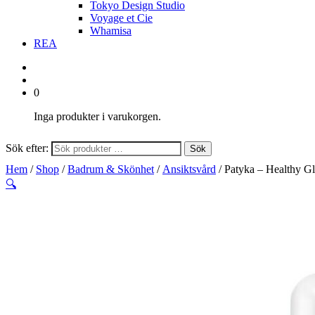
Tokyo Design Studio
Voyage et Cie
Whamisa
REA
0
Inga produkter i varukorgen.
Sök efter:
Sök
Hem
/
Shop
/
Badrum & Skönhet
/
Ansiktsvård
/ Patyka – Healthy 
🔍