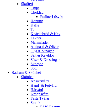
Skafferi
Chips
Choklad
PralinerLösvikt
Honung
Kaffe
Te
Knäckebröd & Kex
Lakrits
Marmelader
Antipasti & Oliver
Olja & Vinäger
Salt & Kryddor
Såser & Dressingar
Skorpor
Sött
Badrum & Skönhet
Skönhet
Ansiktsvård
Hand- & Fotvård
Hårvård
Kroppsvård
Fasta Tvålar
Smink
RMS Beauty