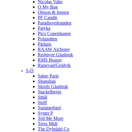
Nicolas Vahe
O My Bag
Olsson & Jensen
PF Candle
Paradisverkstaden
Patyka
Pico Copenhagen
Polspotten
Pärlans
RAAW Alchemy
Reijmyre Glasbruk
RMS Beauty
Runevad/Geidvik
S-Ö
Sabre Paris
Shanshan
Skrufs Glasbruk
Stackelbergs
Sthål
Stoff
Summerbird
Syster P
Tell Me More
Terra Midi
The Dybdahl Co