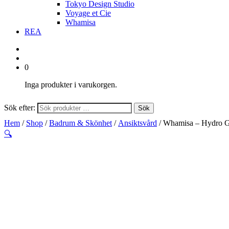
Tokyo Design Studio
Voyage et Cie
Whamisa
REA
0
Inga produkter i varukorgen.
Sök efter:
Sök
Hem
/
Shop
/
Badrum & Skönhet
/
Ansiktsvård
/ Whamisa – Hydro G
🔍