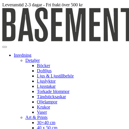
Leveranstid 2-3 dagar - Fri frakt över 500 kr
Inredning
Detaljer
Böcker
Doftljus
Ljus & Ljustillbehör
Ljuslyktor
Ljusstakar
Torkade blommor
Tändsticksaskar
Oljelampor
Krukor
Vaser
Art & Prints
30×40 cm
40 x 50 cm