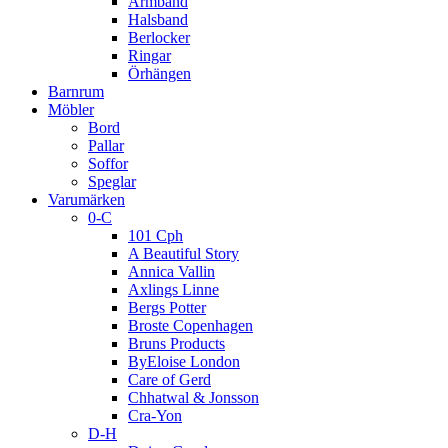
Armband
Halsband
Berlocker
Ringar
Örhängen
Barnrum
Möbler
Bord
Pallar
Soffor
Speglar
Varumärken
0-C
101 Cph
A Beautiful Story
Annica Vallin
Axlings Linne
Bergs Potter
Broste Copenhagen
Bruns Products
ByEloise London
Care of Gerd
Chhatwal & Jonsson
Cra-Yon
D-H