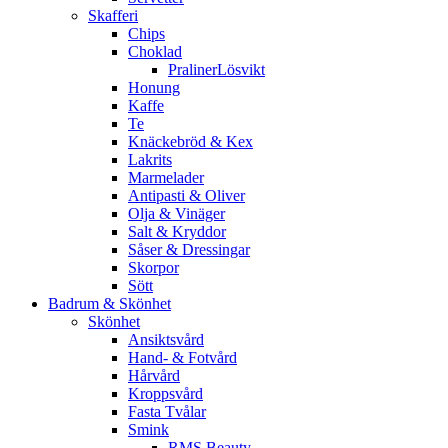
Skafferi
Chips
Choklad
PralinerLösvikt
Honung
Kaffe
Te
Knäckebröd & Kex
Lakrits
Marmelader
Antipasti & Oliver
Olja & Vinäger
Salt & Kryddor
Såser & Dressingar
Skorpor
Sött
Badrum & Skönhet
Skönhet
Ansiktsvård
Hand- & Fotvård
Hårvård
Kroppsvård
Fasta Tvålar
Smink
RMS Beauty