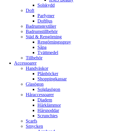
Solskydd
Doft
Parfymer
Doftljus
Badrumstextilier
Badrumstillbehör
Städ & Rengörning
Rengörningsspray
Såpa
Tvättmedel
Tillbehör
Accessoarer
Handväskor
Plånböcker
Shoppingkassar
Glasögon
Solglasögon
Håraccessoarer
Diadem
Hårklämmor
Hårsnoddar
Scrunchies
Scarfs
Smycken