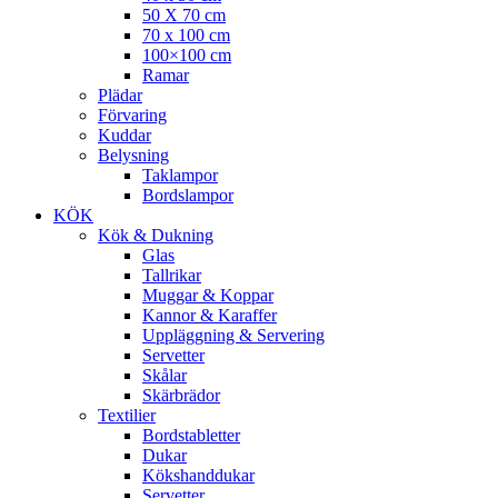
50 X 70 cm
70 x 100 cm
100×100 cm
Ramar
Plädar
Förvaring
Kuddar
Belysning
Taklampor
Bordslampor
KÖK
Kök & Dukning
Glas
Tallrikar
Muggar & Koppar
Kannor & Karaffer
Uppläggning & Servering
Servetter
Skålar
Skärbrädor
Textilier
Bordstabletter
Dukar
Kökshanddukar
Servetter