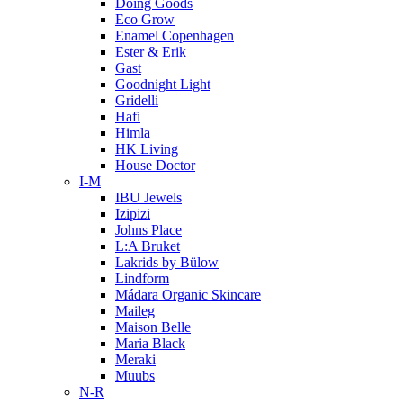
Doing Goods
Eco Grow
Enamel Copenhagen
Ester & Erik
Gast
Goodnight Light
Gridelli
Hafi
Himla
HK Living
House Doctor
I-M
IBU Jewels
Izipizi
Johns Place
L:A Bruket
Lakrids by Bülow
Lindform
Mádara Organic Skincare
Maileg
Maison Belle
Maria Black
Meraki
Muubs
N-R