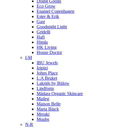
Doing Goods
Eco Grow
Enamel Copenhagen
Ester & Erik
Gast
Goodnight Light
Gridelli
Hafi
Himla
HK Living
House Doctor
I-M
IBU Jewels
Izipizi
Johns Place
L:A Bruket
Lakrids by Bülow
Lindform
Mádara Organic Skincare
Maileg
Maison Belle
Maria Black
Meraki
Muubs
N-R