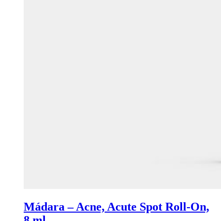
Mádara – Acne, Acute Spot Roll-On,
8 ml