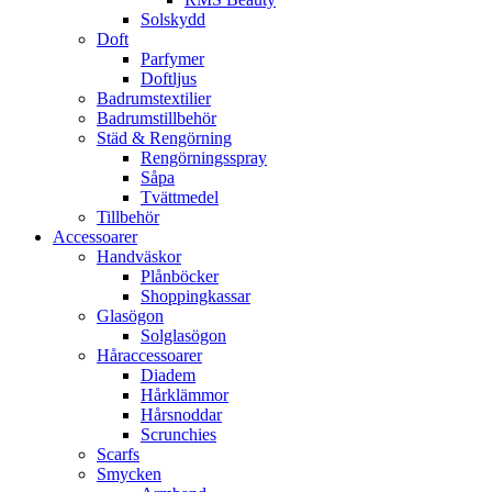
Solskydd
Doft
Parfymer
Doftljus
Badrumstextilier
Badrumstillbehör
Städ & Rengörning
Rengörningsspray
Såpa
Tvättmedel
Tillbehör
Accessoarer
Handväskor
Plånböcker
Shoppingkassar
Glasögon
Solglasögon
Håraccessoarer
Diadem
Hårklämmor
Hårsnoddar
Scrunchies
Scarfs
Smycken