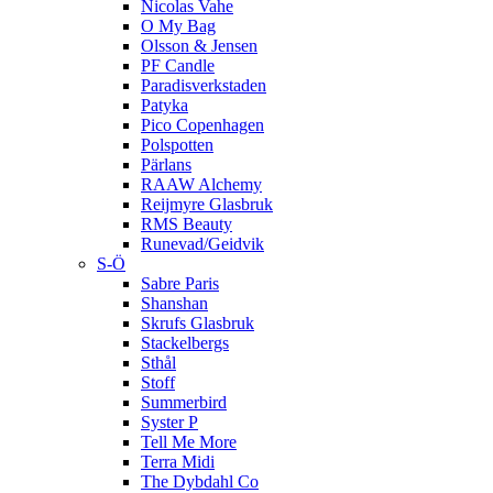
Nicolas Vahe
O My Bag
Olsson & Jensen
PF Candle
Paradisverkstaden
Patyka
Pico Copenhagen
Polspotten
Pärlans
RAAW Alchemy
Reijmyre Glasbruk
RMS Beauty
Runevad/Geidvik
S-Ö
Sabre Paris
Shanshan
Skrufs Glasbruk
Stackelbergs
Sthål
Stoff
Summerbird
Syster P
Tell Me More
Terra Midi
The Dybdahl Co