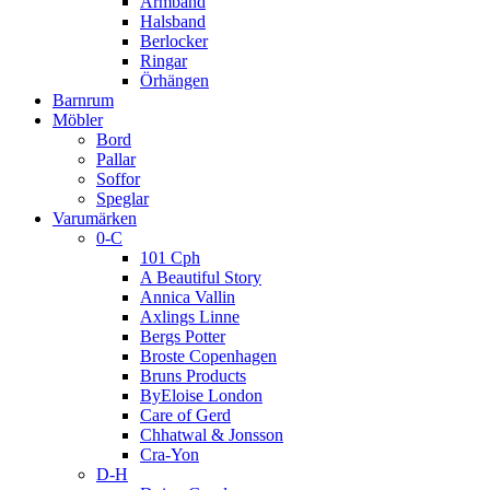
Armband
Halsband
Berlocker
Ringar
Örhängen
Barnrum
Möbler
Bord
Pallar
Soffor
Speglar
Varumärken
0-C
101 Cph
A Beautiful Story
Annica Vallin
Axlings Linne
Bergs Potter
Broste Copenhagen
Bruns Products
ByEloise London
Care of Gerd
Chhatwal & Jonsson
Cra-Yon
D-H