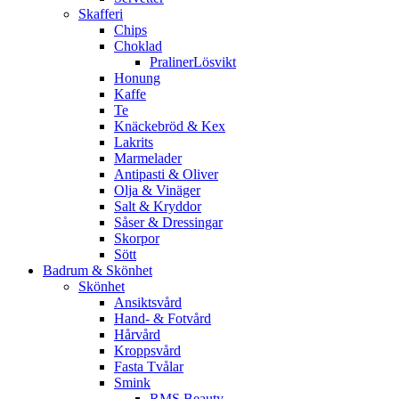
Skafferi
Chips
Choklad
PralinerLösvikt
Honung
Kaffe
Te
Knäckebröd & Kex
Lakrits
Marmelader
Antipasti & Oliver
Olja & Vinäger
Salt & Kryddor
Såser & Dressingar
Skorpor
Sött
Badrum & Skönhet
Skönhet
Ansiktsvård
Hand- & Fotvård
Hårvård
Kroppsvård
Fasta Tvålar
Smink
RMS Beauty