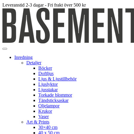
Leveranstid 2-3 dagar - Fri frakt över 500 kr
Inredning
Detaljer
Böcker
Doftljus
Ljus & Ljustillbehör
Ljuslyktor
Ljusstakar
Torkade blommor
Tändsticksaskar
Oljelampor
Krukor
Vaser
Art & Prints
30×40 cm
40 x 50 cm