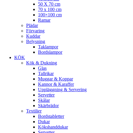
50 X 70 cm
70 x 100 cm
100×100 cm
Ramar
Plädar
Förvaring
Kuddar
Belysning
Taklampor
Bordslampor
KÖK
Kök & Dukning
Glas
Tallrikar
Muggar & Koppar
Kannor & Karaffer
Uppläggning & Servering
Servetter
Skålar
Skärbrädor
Textilier
Bordstabletter
Dukar
Kökshanddukar
Servetter