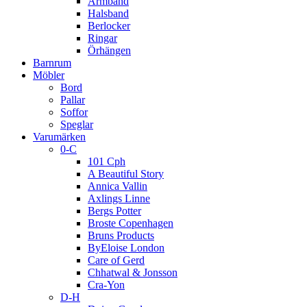
Armband
Halsband
Berlocker
Ringar
Örhängen
Barnrum
Möbler
Bord
Pallar
Soffor
Speglar
Varumärken
0-C
101 Cph
A Beautiful Story
Annica Vallin
Axlings Linne
Bergs Potter
Broste Copenhagen
Bruns Products
ByEloise London
Care of Gerd
Chhatwal & Jonsson
Cra-Yon
D-H