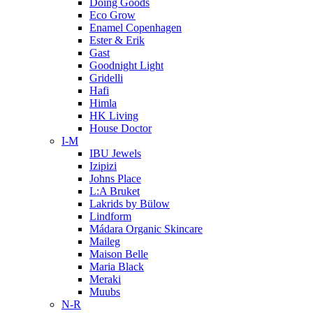
Doing Goods
Eco Grow
Enamel Copenhagen
Ester & Erik
Gast
Goodnight Light
Gridelli
Hafi
Himla
HK Living
House Doctor
I-M
IBU Jewels
Izipizi
Johns Place
L:A Bruket
Lakrids by Bülow
Lindform
Mádara Organic Skincare
Maileg
Maison Belle
Maria Black
Meraki
Muubs
N-R