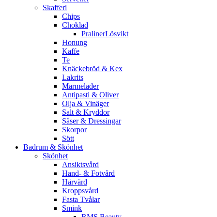
Skafferi
Chips
Choklad
PralinerLösvikt
Honung
Kaffe
Te
Knäckebröd & Kex
Lakrits
Marmelader
Antipasti & Oliver
Olja & Vinäger
Salt & Kryddor
Såser & Dressingar
Skorpor
Sött
Badrum & Skönhet
Skönhet
Ansiktsvård
Hand- & Fotvård
Hårvård
Kroppsvård
Fasta Tvålar
Smink
RMS Beauty