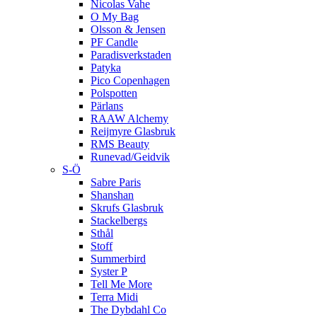
Nicolas Vahe
O My Bag
Olsson & Jensen
PF Candle
Paradisverkstaden
Patyka
Pico Copenhagen
Polspotten
Pärlans
RAAW Alchemy
Reijmyre Glasbruk
RMS Beauty
Runevad/Geidvik
S-Ö
Sabre Paris
Shanshan
Skrufs Glasbruk
Stackelbergs
Sthål
Stoff
Summerbird
Syster P
Tell Me More
Terra Midi
The Dybdahl Co