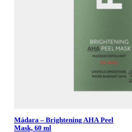
Mádara – Brightening AHA Peel
Mask, 60 ml