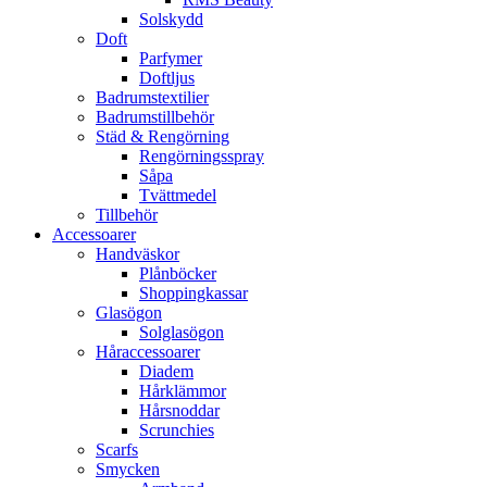
Solskydd
Doft
Parfymer
Doftljus
Badrumstextilier
Badrumstillbehör
Städ & Rengörning
Rengörningsspray
Såpa
Tvättmedel
Tillbehör
Accessoarer
Handväskor
Plånböcker
Shoppingkassar
Glasögon
Solglasögon
Håraccessoarer
Diadem
Hårklämmor
Hårsnoddar
Scrunchies
Scarfs
Smycken