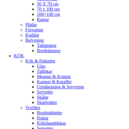
50 X 70 cm
70 x 100 cm
100×100 cm
Ramar
Plädar
Förvaring
Kuddar
Belysning
Taklampor
Bordslampor
KÖK
Kök & Dukning
Glas
Tallrikar
Muggar & Koppar
Kannor & Karaffer
Uppläggning & Servering
Servetter
Skålar
Skärbrädor
Textilier
Bordstabletter
Dukar
Kökshanddukar
Servetter