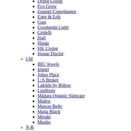
Doing Goods
Eco Grow
Enamel Copenhagen
Ester & Erik
Gast
Goodnight Light
Gridelli
Hafi
Himla
HK Living
House Doctor
I-M
IBU Jewels
Izipizi
Johns Place
L:A Bruket
Lakrids by Bülow
Lindform
Mádara Organic Skincare
Maileg
Maison Belle
Maria Black
Meraki
Muubs
N-R