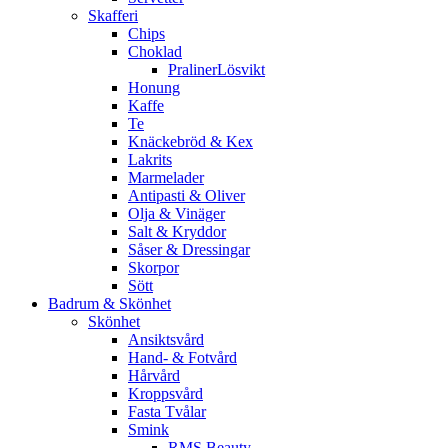
Skafferi
Chips
Choklad
PralinerLösvikt
Honung
Kaffe
Te
Knäckebröd & Kex
Lakrits
Marmelader
Antipasti & Oliver
Olja & Vinäger
Salt & Kryddor
Såser & Dressingar
Skorpor
Sött
Badrum & Skönhet
Skönhet
Ansiktsvård
Hand- & Fotvård
Hårvård
Kroppsvård
Fasta Tvålar
Smink
RMS Beauty