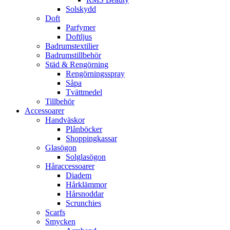
Solskydd
Doft
Parfymer
Doftljus
Badrumstextilier
Badrumstillbehör
Städ & Rengörning
Rengörningsspray
Såpa
Tvättmedel
Tillbehör
Accessoarer
Handväskor
Plånböcker
Shoppingkassar
Glasögon
Solglasögon
Håraccessoarer
Diadem
Hårklämmor
Hårsnoddar
Scrunchies
Scarfs
Smycken