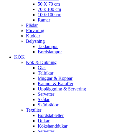
50 X 70 cm
70 x 100 cm
100×100 cm
Ramar
Plädar
Förvaring
Kuddar
Belysning
Taklampor
Bordslampor
KÖK
Kök & Dukning
Glas
Tallrikar
Muggar & Koppar
Kannor & Karaffer
Uppläggning & Servering
Servetter
Skålar
Skärbrädor
Textilier
Bordstabletter
Dukar
Kökshanddukar
Servetter