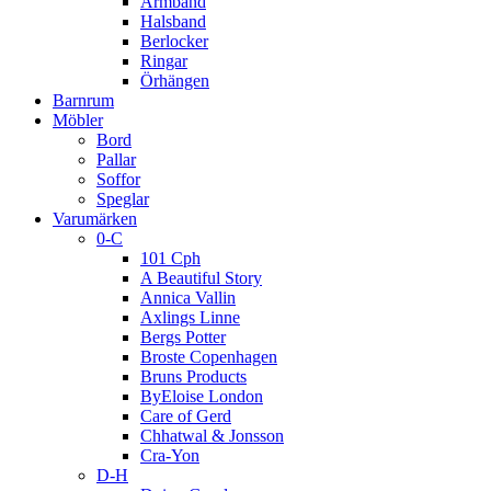
Armband
Halsband
Berlocker
Ringar
Örhängen
Barnrum
Möbler
Bord
Pallar
Soffor
Speglar
Varumärken
0-C
101 Cph
A Beautiful Story
Annica Vallin
Axlings Linne
Bergs Potter
Broste Copenhagen
Bruns Products
ByEloise London
Care of Gerd
Chhatwal & Jonsson
Cra-Yon
D-H