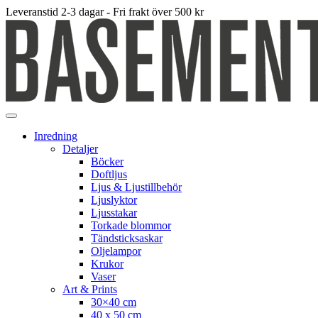
Leveranstid 2-3 dagar - Fri frakt över 500 kr
Inredning
Detaljer
Böcker
Doftljus
Ljus & Ljustillbehör
Ljuslyktor
Ljusstakar
Torkade blommor
Tändsticksaskar
Oljelampor
Krukor
Vaser
Art & Prints
30×40 cm
40 x 50 cm