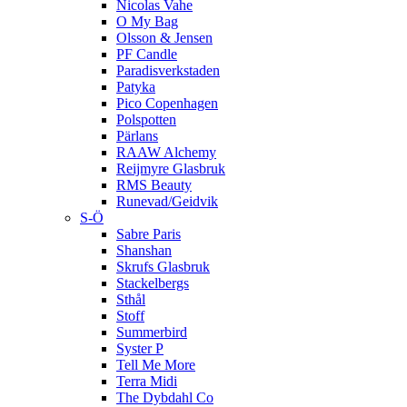
Nicolas Vahe
O My Bag
Olsson & Jensen
PF Candle
Paradisverkstaden
Patyka
Pico Copenhagen
Polspotten
Pärlans
RAAW Alchemy
Reijmyre Glasbruk
RMS Beauty
Runevad/Geidvik
S-Ö
Sabre Paris
Shanshan
Skrufs Glasbruk
Stackelbergs
Sthål
Stoff
Summerbird
Syster P
Tell Me More
Terra Midi
The Dybdahl Co