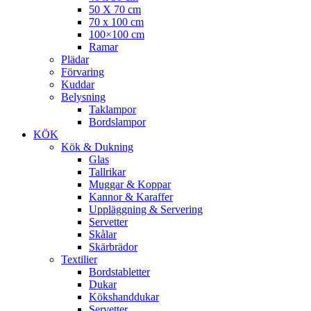
50 X 70 cm
70 x 100 cm
100×100 cm
Ramar
Plädar
Förvaring
Kuddar
Belysning
Taklampor
Bordslampor
KÖK
Kök & Dukning
Glas
Tallrikar
Muggar & Koppar
Kannor & Karaffer
Uppläggning & Servering
Servetter
Skålar
Skärbrädor
Textilier
Bordstabletter
Dukar
Kökshanddukar
Servetter