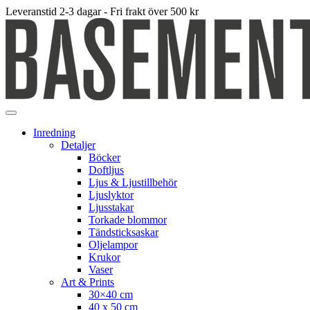
Leveranstid 2-3 dagar - Fri frakt över 500 kr
Inredning
Detaljer
Böcker
Doftljus
Ljus & Ljustillbehör
Ljuslyktor
Ljusstakar
Torkade blommor
Tändsticksaskar
Oljelampor
Krukor
Vaser
Art & Prints
30×40 cm
40 x 50 cm