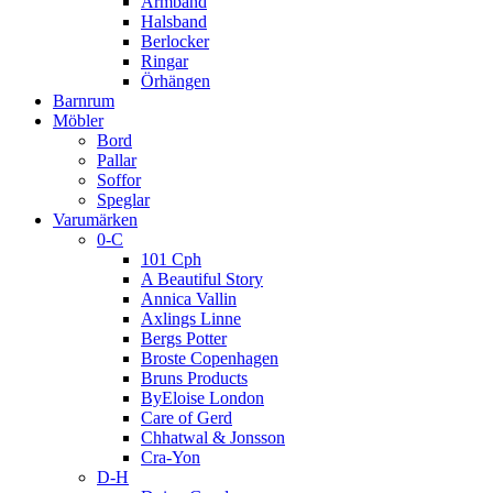
Armband
Halsband
Berlocker
Ringar
Örhängen
Barnrum
Möbler
Bord
Pallar
Soffor
Speglar
Varumärken
0-C
101 Cph
A Beautiful Story
Annica Vallin
Axlings Linne
Bergs Potter
Broste Copenhagen
Bruns Products
ByEloise London
Care of Gerd
Chhatwal & Jonsson
Cra-Yon
D-H