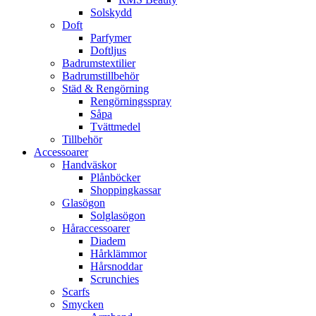
Solskydd
Doft
Parfymer
Doftljus
Badrumstextilier
Badrumstillbehör
Städ & Rengörning
Rengörningsspray
Såpa
Tvättmedel
Tillbehör
Accessoarer
Handväskor
Plånböcker
Shoppingkassar
Glasögon
Solglasögon
Håraccessoarer
Diadem
Hårklämmor
Hårsnoddar
Scrunchies
Scarfs
Smycken