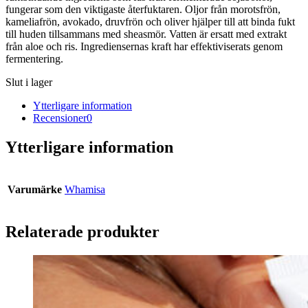
fungerar som den viktigaste återfuktaren. Oljor från morotsfrön,
kameliafrön, avokado, druvfrön och oliver hjälper till att binda fukt
till huden tillsammans med sheasmör. Vatten är ersatt med extrakt
från aloe och ris. Ingrediensernas kraft har effektiviserats genom
fermentering.
Slut i lager
Ytterligare information
Recensioner
0
Ytterligare information
Varumärke
Whamisa
Relaterade produkter