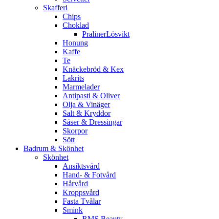
Skafferi
Chips
Choklad
PralinerLösvikt
Honung
Kaffe
Te
Knäckebröd & Kex
Lakrits
Marmelader
Antipasti & Oliver
Olja & Vinäger
Salt & Kryddor
Såser & Dressingar
Skorpor
Sött
Badrum & Skönhet
Skönhet
Ansiktsvård
Hand- & Fotvård
Hårvård
Kroppsvård
Fasta Tvålar
Smink
RMS Beauty