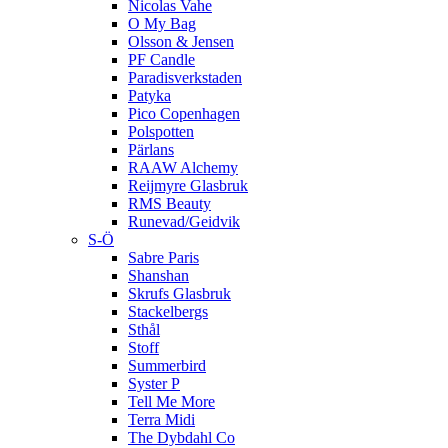
Nicolas Vahe
O My Bag
Olsson & Jensen
PF Candle
Paradisverkstaden
Patyka
Pico Copenhagen
Polspotten
Pärlans
RAAW Alchemy
Reijmyre Glasbruk
RMS Beauty
Runevad/Geidvik
S-Ö
Sabre Paris
Shanshan
Skrufs Glasbruk
Stackelbergs
Sthål
Stoff
Summerbird
Syster P
Tell Me More
Terra Midi
The Dybdahl Co