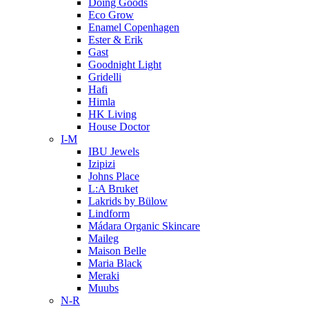
Doing Goods
Eco Grow
Enamel Copenhagen
Ester & Erik
Gast
Goodnight Light
Gridelli
Hafi
Himla
HK Living
House Doctor
I-M
IBU Jewels
Izipizi
Johns Place
L:A Bruket
Lakrids by Bülow
Lindform
Mádara Organic Skincare
Maileg
Maison Belle
Maria Black
Meraki
Muubs
N-R