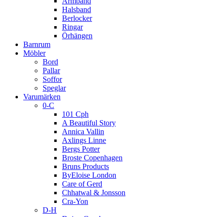
Armband
Halsband
Berlocker
Ringar
Örhängen
Barnrum
Möbler
Bord
Pallar
Soffor
Speglar
Varumärken
0-C
101 Cph
A Beautiful Story
Annica Vallin
Axlings Linne
Bergs Potter
Broste Copenhagen
Bruns Products
ByEloise London
Care of Gerd
Chhatwal & Jonsson
Cra-Yon
D-H