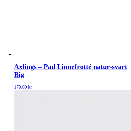
Axlings – Pad Linnefrotté natur-svart
Big
179,00
kr