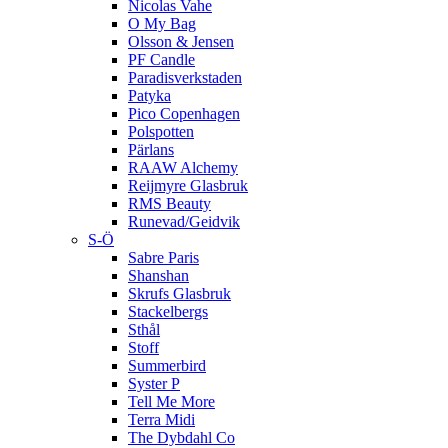
Nicolas Vahe
O My Bag
Olsson & Jensen
PF Candle
Paradisverkstaden
Patyka
Pico Copenhagen
Polspotten
Pärlans
RAAW Alchemy
Reijmyre Glasbruk
RMS Beauty
Runevad/Geidvik
S-Ö
Sabre Paris
Shanshan
Skrufs Glasbruk
Stackelbergs
Sthål
Stoff
Summerbird
Syster P
Tell Me More
Terra Midi
The Dybdahl Co