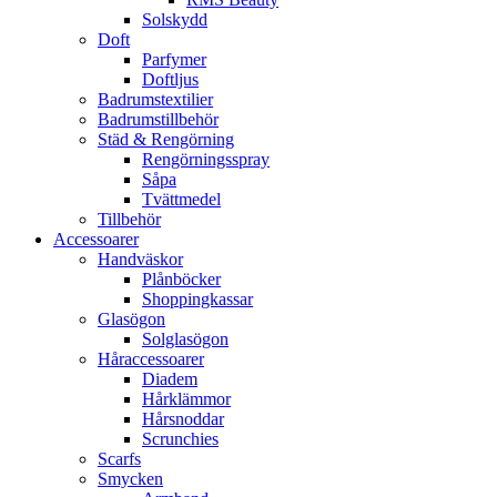
Solskydd
Doft
Parfymer
Doftljus
Badrumstextilier
Badrumstillbehör
Städ & Rengörning
Rengörningsspray
Såpa
Tvättmedel
Tillbehör
Accessoarer
Handväskor
Plånböcker
Shoppingkassar
Glasögon
Solglasögon
Håraccessoarer
Diadem
Hårklämmor
Hårsnoddar
Scrunchies
Scarfs
Smycken