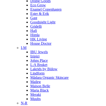
Doing Goods
Eco Grow
Enamel Copenhagen
Ester & Erik
Gast
Goodnight Light
Gridelli
Hafi
Himla
HK Living
House Doctor
I-M
IBU Jewels
Izipizi
Johns Place
L:A Bruket
Lakrids by Bülow
Lindform
Mádara Organic Skincare
Maileg
Maison Belle
Maria Black
Meraki
Muubs
N-R