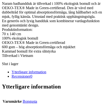
Naram badhandduk är tillverkad i 100% ekologisk bomull och är
OEKO-TEX® Made in Green-certifierad. Den är vävd med
dubbeltråd för optimal absorptionsförmåga, lång hållbarhet och en
mjuk, fyllig känsla. Utrustad med praktisk upphängningsögla.
En generös och lyxig handduk som kombinerar vardagsfunktion
med genomtänkt design.
Produktinformation:
70 x 140 cm
100% ekologisk bomull
OEKO-TEX® Made in Green-certifierad
600 gsm – hög absorptionsförmåga och mjukhet
Kammad bomull för extra slitstyrka
Tillverkad i Vietnam
Slut i lager
Ytterligare information
Recensioner
0
Ytterligare information
Varumärke
Bongusta