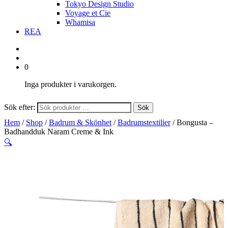
Tokyo Design Studio
Voyage et Cie
Whamisa
REA
0
Inga produkter i varukorgen.
Sök efter:
Sök
Hem
/
Shop
/
Badrum & Skönhet
/
Badrumstextilier
/ Bongusta –
Badhandduk Naram Creme & Ink
🔍