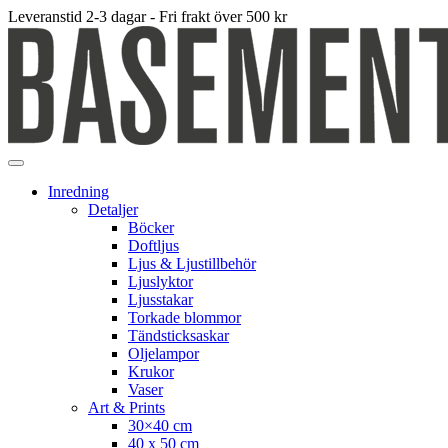
Leveranstid 2-3 dagar - Fri frakt över 500 kr
Inredning
Detaljer
Böcker
Doftljus
Ljus & Ljustillbehör
Ljuslyktor
Ljusstakar
Torkade blommor
Tändsticksaskar
Oljelampor
Krukor
Vaser
Art & Prints
30×40 cm
40 x 50 cm