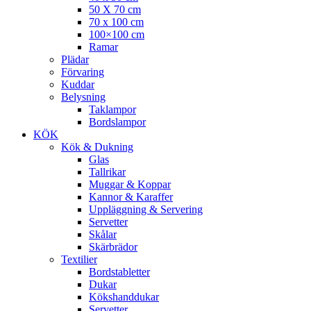
50 X 70 cm
70 x 100 cm
100×100 cm
Ramar
Plädar
Förvaring
Kuddar
Belysning
Taklampor
Bordslampor
KÖK
Kök & Dukning
Glas
Tallrikar
Muggar & Koppar
Kannor & Karaffer
Uppläggning & Servering
Servetter
Skålar
Skärbrädor
Textilier
Bordstabletter
Dukar
Kökshanddukar
Servetter