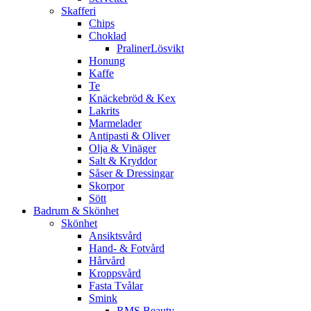
Skafferi
Chips
Choklad
PralinerLösvikt
Honung
Kaffe
Te
Knäckebröd & Kex
Lakrits
Marmelader
Antipasti & Oliver
Olja & Vinäger
Salt & Kryddor
Såser & Dressingar
Skorpor
Sött
Badrum & Skönhet
Skönhet
Ansiktsvård
Hand- & Fotvård
Hårvård
Kroppsvård
Fasta Tvålar
Smink
RMS Beauty