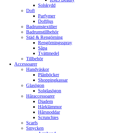
Solskydd
Doft
Parfymer
Doftljus
Badrumstextilier
Badrumstillbehör
Städ & Rengörning
Rengörningsspray
Såpa
Tvättmedel
Tillbehör
Accessoarer
Handväskor
Plånböcker
Shoppingkassar
Glasögon
Solglasögon
Håraccessoarer
Diadem
Hårklämmor
Hårsnoddar
Scrunchies
Scarfs
Smycken