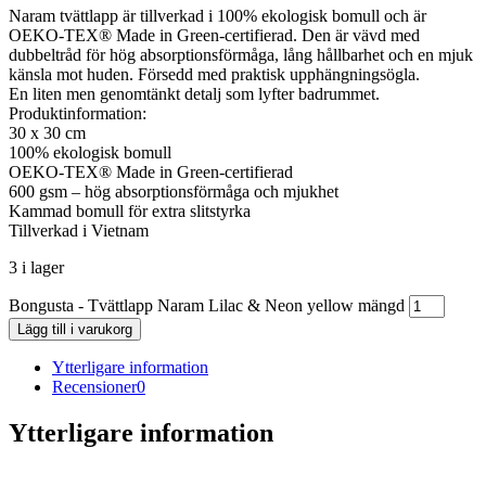
Naram tvättlapp är tillverkad i 100% ekologisk bomull och är
OEKO-TEX® Made in Green-certifierad. Den är vävd med
dubbeltråd för hög absorptionsförmåga, lång hållbarhet och en mjuk
känsla mot huden. Försedd med praktisk upphängningsögla.
En liten men genomtänkt detalj som lyfter badrummet.
Produktinformation:
30 x 30 cm
100% ekologisk bomull
OEKO-TEX® Made in Green-certifierad
600 gsm – hög absorptionsförmåga och mjukhet
Kammad bomull för extra slitstyrka
Tillverkad i Vietnam
3 i lager
Bongusta - Tvättlapp Naram Lilac & Neon yellow mängd
Lägg till i varukorg
Ytterligare information
Recensioner
0
Ytterligare information