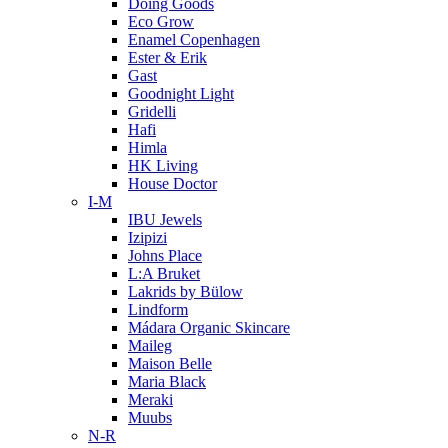
Doing Goods
Eco Grow
Enamel Copenhagen
Ester & Erik
Gast
Goodnight Light
Gridelli
Hafi
Himla
HK Living
House Doctor
I-M
IBU Jewels
Izipizi
Johns Place
L:A Bruket
Lakrids by Bülow
Lindform
Mádara Organic Skincare
Maileg
Maison Belle
Maria Black
Meraki
Muubs
N-R