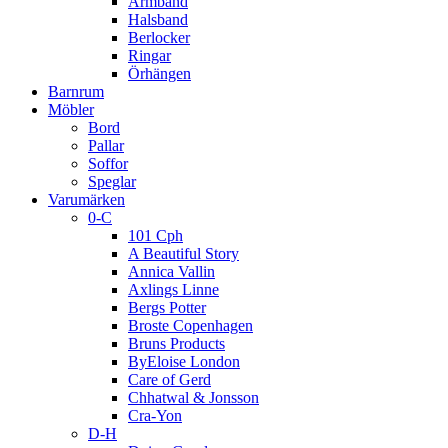
Armband
Halsband
Berlocker
Ringar
Örhängen
Barnrum
Möbler
Bord
Pallar
Soffor
Speglar
Varumärken
0-C
101 Cph
A Beautiful Story
Annica Vallin
Axlings Linne
Bergs Potter
Broste Copenhagen
Bruns Products
ByEloise London
Care of Gerd
Chhatwal & Jonsson
Cra-Yon
D-H