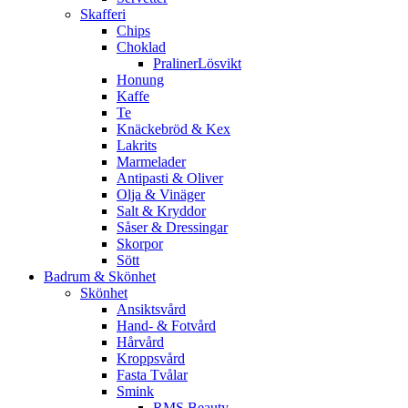
Skafferi
Chips
Choklad
PralinerLösvikt
Honung
Kaffe
Te
Knäckebröd & Kex
Lakrits
Marmelader
Antipasti & Oliver
Olja & Vinäger
Salt & Kryddor
Såser & Dressingar
Skorpor
Sött
Badrum & Skönhet
Skönhet
Ansiktsvård
Hand- & Fotvård
Hårvård
Kroppsvård
Fasta Tvålar
Smink
RMS Beauty