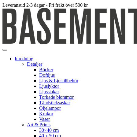
Leveranstid 2-3 dagar - Fri frakt över 500 kr
Inredning
Detaljer
Böcker
Doftljus
Ljus & Ljustillbehör
Ljuslyktor
Ljusstakar
Torkade blommor
Tändsticksaskar
Oljelampor
Krukor
Vaser
Art & Prints
30×40 cm
40 x 50 cm