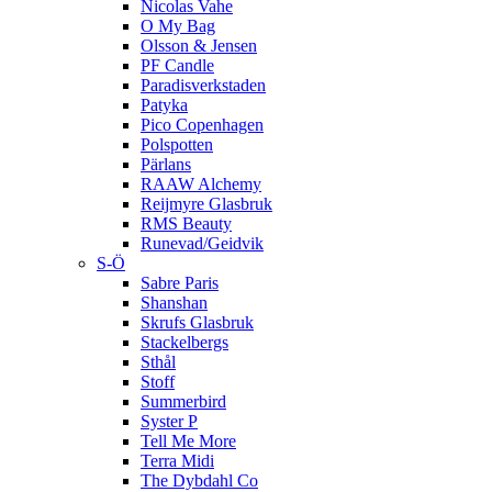
Nicolas Vahe
O My Bag
Olsson & Jensen
PF Candle
Paradisverkstaden
Patyka
Pico Copenhagen
Polspotten
Pärlans
RAAW Alchemy
Reijmyre Glasbruk
RMS Beauty
Runevad/Geidvik
S-Ö
Sabre Paris
Shanshan
Skrufs Glasbruk
Stackelbergs
Sthål
Stoff
Summerbird
Syster P
Tell Me More
Terra Midi
The Dybdahl Co