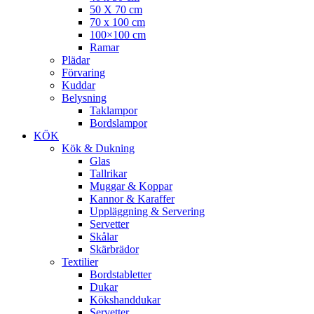
50 X 70 cm
70 x 100 cm
100×100 cm
Ramar
Plädar
Förvaring
Kuddar
Belysning
Taklampor
Bordslampor
KÖK
Kök & Dukning
Glas
Tallrikar
Muggar & Koppar
Kannor & Karaffer
Uppläggning & Servering
Servetter
Skålar
Skärbrädor
Textilier
Bordstabletter
Dukar
Kökshanddukar
Servetter