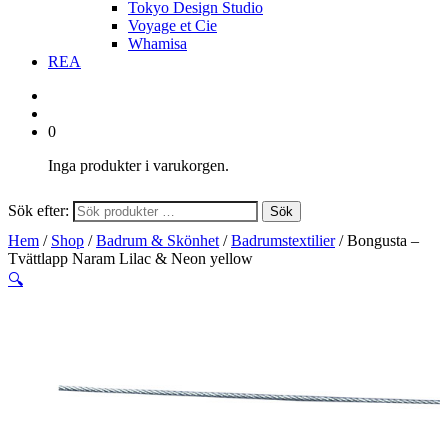
Tokyo Design Studio
Voyage et Cie
Whamisa
REA
0
Inga produkter i varukorgen.
Sök efter:
Sök
Hem
/
Shop
/
Badrum & Skönhet
/
Badrumstextilier
/ Bongusta –
Tvättlapp Naram Lilac & Neon yellow
🔍