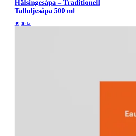
Hälsingesåpa – Traditionell
Talloljesåpa 500 ml
99,00
kr