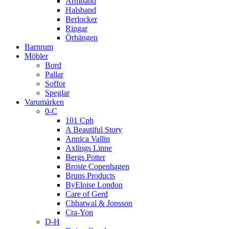
Armband
Halsband
Berlocker
Ringar
Örhängen
Barnrum
Möbler
Bord
Pallar
Soffor
Speglar
Varumärken
0-C
101 Cph
A Beautiful Story
Annica Vallin
Axlings Linne
Bergs Potter
Broste Copenhagen
Bruns Products
ByEloise London
Care of Gerd
Chhatwal & Jonsson
Cra-Yon
D-H