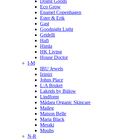
Doing Goods
Eco Grow
Enamel Copenhagen
Ester & Erik
Gast
Goodnight Light
Gridelli
Hafi
Himla
HK Living
House Doctor
I-M
IBU Jewels
Izipizi
Johns Place
L:A Bruket
Lakrids by Bülow
Lindform
Mádara Organic Skincare
Maileg
Maison Belle
Maria Black
Meraki
Muubs
N-R