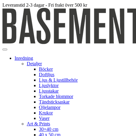
Leveranstid 2-3 dagar - Fri frakt över 500 kr
Inredning
Detaljer
Böcker
Doftljus
Ljus & Ljustillbehör
Ljuslyktor
Ljusstakar
Torkade blommor
Tändsticksaskar
Oljelampor
Krukor
Vaser
Art & Prints
30×40 cm
40 x 50 cm