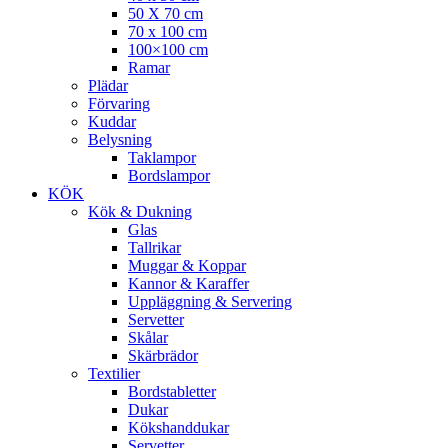
50 X 70 cm
70 x 100 cm
100×100 cm
Ramar
Plädar
Förvaring
Kuddar
Belysning
Taklampor
Bordslampor
KÖK
Kök & Dukning
Glas
Tallrikar
Muggar & Koppar
Kannor & Karaffer
Uppläggning & Servering
Servetter
Skålar
Skärbrädor
Textilier
Bordstabletter
Dukar
Kökshanddukar
Servetter