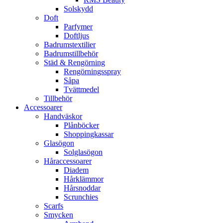
Solskydd
Doft
Parfymer
Doftljus
Badrumstextilier
Badrumstillbehör
Städ & Rengörning
Rengörningsspray
Såpa
Tvättmedel
Tillbehör
Accessoarer
Handväskor
Plånböcker
Shoppingkassar
Glasögon
Solglasögon
Håraccessoarer
Diadem
Hårklämmor
Hårsnoddar
Scrunchies
Scarfs
Smycken