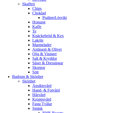
Skafferi
Chips
Choklad
PralinerLösvikt
Honung
Kaffe
Te
Knäckebröd & Kex
Lakrits
Marmelader
Antipasti & Oliver
Olja & Vinäger
Salt & Kryddor
Såser & Dressingar
Skorpor
Sött
Badrum & Skönhet
Skönhet
Ansiktsvård
Hand- & Fotvård
Hårvård
Kroppsvård
Fasta Tvålar
Smink
RMS Beauty