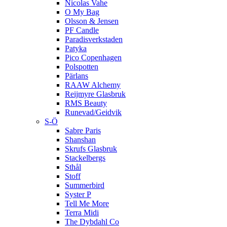
Nicolas Vahe
O My Bag
Olsson & Jensen
PF Candle
Paradisverkstaden
Patyka
Pico Copenhagen
Polspotten
Pärlans
RAAW Alchemy
Reijmyre Glasbruk
RMS Beauty
Runevad/Geidvik
S-Ö
Sabre Paris
Shanshan
Skrufs Glasbruk
Stackelbergs
Sthål
Stoff
Summerbird
Syster P
Tell Me More
Terra Midi
The Dybdahl Co