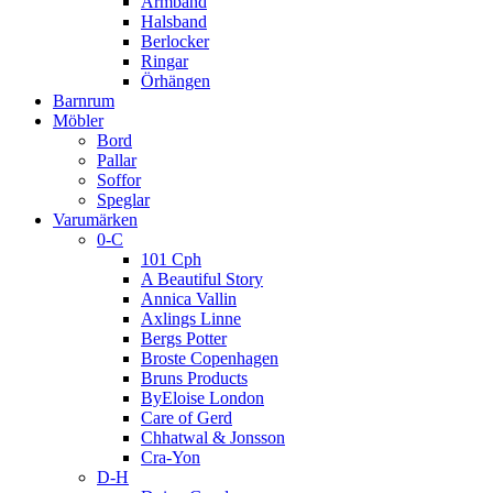
Armband
Halsband
Berlocker
Ringar
Örhängen
Barnrum
Möbler
Bord
Pallar
Soffor
Speglar
Varumärken
0-C
101 Cph
A Beautiful Story
Annica Vallin
Axlings Linne
Bergs Potter
Broste Copenhagen
Bruns Products
ByEloise London
Care of Gerd
Chhatwal & Jonsson
Cra-Yon
D-H