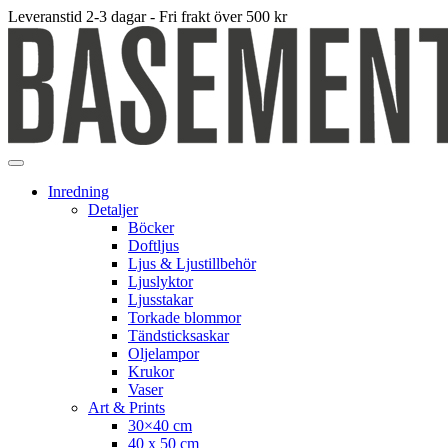
Leveranstid 2-3 dagar - Fri frakt över 500 kr
Inredning
Detaljer
Böcker
Doftljus
Ljus & Ljustillbehör
Ljuslyktor
Ljusstakar
Torkade blommor
Tändsticksaskar
Oljelampor
Krukor
Vaser
Art & Prints
30×40 cm
40 x 50 cm