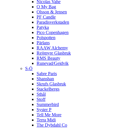
Nicolas Vahe
O My Bag
Olsson & Jensen
PF Candle
Paradisverkstaden
Patyka
Pico Copenhagen
Polspotten
Pärlans
RAAW Alchemy
Reijmyre Glasbruk
RMS Beauty
Runevad/Geidvik
S-Ö
Sabre Paris
Shanshan
Skrufs Glasbruk
Stackelbergs
Sthål
Stoff
Summerbird
Syster P
Tell Me More
Terra Midi
The Dybdahl Co