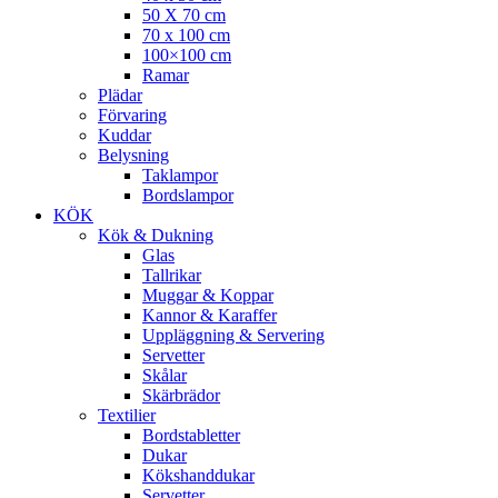
50 X 70 cm
70 x 100 cm
100×100 cm
Ramar
Plädar
Förvaring
Kuddar
Belysning
Taklampor
Bordslampor
KÖK
Kök & Dukning
Glas
Tallrikar
Muggar & Koppar
Kannor & Karaffer
Uppläggning & Servering
Servetter
Skålar
Skärbrädor
Textilier
Bordstabletter
Dukar
Kökshanddukar
Servetter