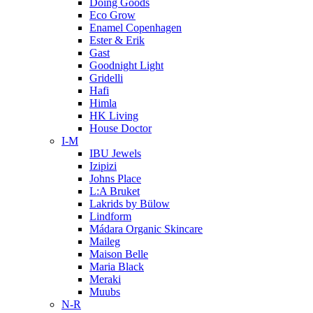
Doing Goods
Eco Grow
Enamel Copenhagen
Ester & Erik
Gast
Goodnight Light
Gridelli
Hafi
Himla
HK Living
House Doctor
I-M
IBU Jewels
Izipizi
Johns Place
L:A Bruket
Lakrids by Bülow
Lindform
Mádara Organic Skincare
Maileg
Maison Belle
Maria Black
Meraki
Muubs
N-R