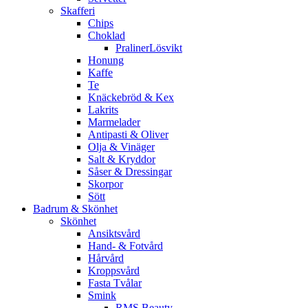
Skafferi
Chips
Choklad
PralinerLösvikt
Honung
Kaffe
Te
Knäckebröd & Kex
Lakrits
Marmelader
Antipasti & Oliver
Olja & Vinäger
Salt & Kryddor
Såser & Dressingar
Skorpor
Sött
Badrum & Skönhet
Skönhet
Ansiktsvård
Hand- & Fotvård
Hårvård
Kroppsvård
Fasta Tvålar
Smink
RMS Beauty