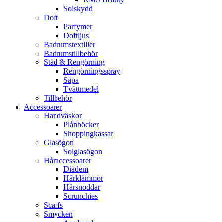
Solskydd
Doft
Parfymer
Doftljus
Badrumstextilier
Badrumstillbehör
Städ & Rengörning
Rengörningsspray
Såpa
Tvättmedel
Tillbehör
Accessoarer
Handväskor
Plånböcker
Shoppingkassar
Glasögon
Solglasögon
Håraccessoarer
Diadem
Hårklämmor
Hårsnoddar
Scrunchies
Scarfs
Smycken