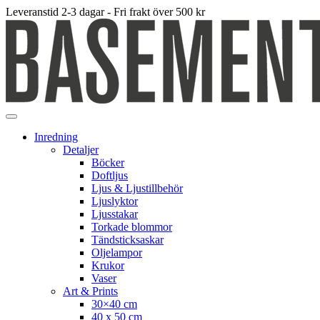
Leveranstid 2-3 dagar - Fri frakt över 500 kr
Inredning
Detaljer
Böcker
Doftljus
Ljus & Ljustillbehör
Ljuslyktor
Ljusstakar
Torkade blommor
Tändsticksaskar
Oljelampor
Krukor
Vaser
Art & Prints
30×40 cm
40 x 50 cm