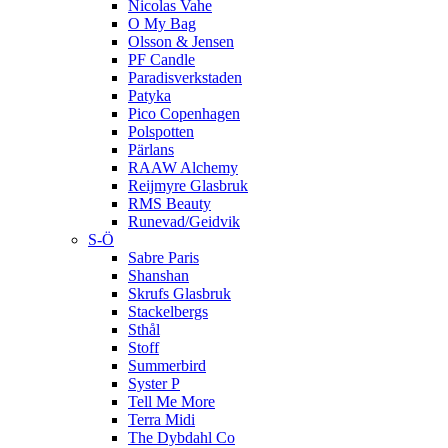
Nicolas Vahe
O My Bag
Olsson & Jensen
PF Candle
Paradisverkstaden
Patyka
Pico Copenhagen
Polspotten
Pärlans
RAAW Alchemy
Reijmyre Glasbruk
RMS Beauty
Runevad/Geidvik
S-Ö
Sabre Paris
Shanshan
Skrufs Glasbruk
Stackelbergs
Sthål
Stoff
Summerbird
Syster P
Tell Me More
Terra Midi
The Dybdahl Co