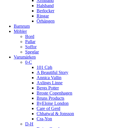
Armband
Halsband
Berlocker
Ringar
Örhängen
Barnrum
Möbler
Bord
Pallar
Soffor
Speglar
Varumärken
0-C
101 Cph
A Beautiful Story
Annica Vallin
Axlings Linne
Bergs Potter
Broste Copenhagen
Bruns Products
ByEloise London
Care of Gerd
Chhatwal & Jonsson
Cra-Yon
D-H