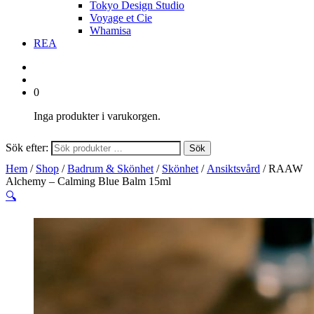
Tokyo Design Studio
Voyage et Cie
Whamisa
REA
0
Inga produkter i varukorgen.
Sök efter:
Sök
Hem
/
Shop
/
Badrum & Skönhet
/
Skönhet
/
Ansiktsvård
/ RAAW
Alchemy – Calming Blue Balm 15ml
🔍