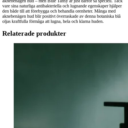
aknebenägen hud – men Blue Tansy är just därför så speciell. Tack
vare sina naturliga antibakteriella och lugnande egenskaper hjälper
den både till att förebygga och behandla orenheter. Många med
aknebenägen hud blir positivt överraskade av denna botaniska blå
oljas kraftfulla förmåga att lugna, hela och klarna huden.
Relaterade produkter