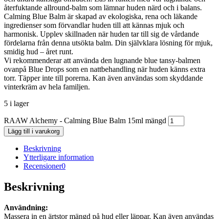
återfuktande allround-balm som lämnar huden närd och i balans.
Calming Blue Balm är skapad av ekologiska, rena och läkande
ingredienser som förvandlar huden till att kännas mjuk och
harmonisk. Upplev skillnaden när huden tar till sig de vårdande
fördelarna från denna utsökta balm. Din självklara lösning för mjuk,
smidig hud – året runt.
Vi rekommenderar att använda den lugnande blue tansy-balmen
ovanpå Blue Drops som en nattbehandling när huden känns extra
torr. Täpper inte till porerna. Kan även användas som skyddande
vinterkräm av hela familjen.
5 i lager
RAAW Alchemy - Calming Blue Balm 15ml mängd
Lägg till i varukorg
Beskrivning
Ytterligare information
Recensioner
0
Beskrivning
Användning:
Massera in en ärtstor mängd på hud eller läppar. Kan även användas