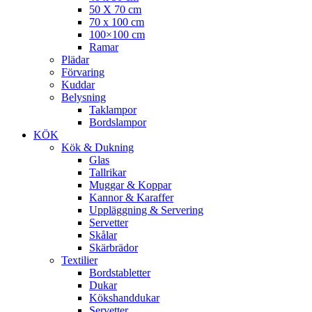
50 X 70 cm
70 x 100 cm
100×100 cm
Ramar
Plädar
Förvaring
Kuddar
Belysning
Taklampor
Bordslampor
KÖK
Kök & Dukning
Glas
Tallrikar
Muggar & Koppar
Kannor & Karaffer
Uppläggning & Servering
Servetter
Skålar
Skärbrädor
Textilier
Bordstabletter
Dukar
Kökshanddukar
Servetter