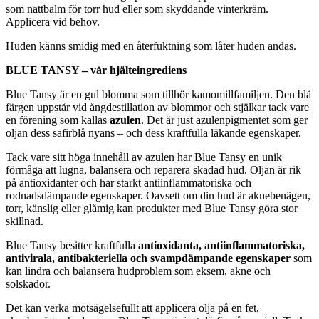
som nattbalm för torr hud eller som skyddande vinterkräm.
Applicera vid behov.
Huden känns smidig med en återfuktning som låter huden andas.
BLUE TANSY – vår hjälteingrediens
Blue Tansy är en gul blomma som tillhör kamomillfamiljen. Den blå
färgen uppstår vid ångdestillation av blommor och stjälkar tack vare
en förening som kallas
azulen
. Det är just azulenpigmentet som ger
oljan dess safirblå nyans – och dess kraftfulla läkande egenskaper.
Tack vare sitt höga innehåll av azulen har Blue Tansy en unik
förmåga att lugna, balansera och reparera skadad hud. Oljan är rik
på antioxidanter och har starkt antiinflammatoriska och
rodnadsdämpande egenskaper. Oavsett om din hud är aknebenägen,
torr, känslig eller glåmig kan produkter med Blue Tansy göra stor
skillnad.
Blue Tansy besitter kraftfulla
antioxidanta, antiinflammatoriska,
antivirala, antibakteriella och svampdämpande egenskaper
som
kan lindra och balansera hudproblem som eksem, akne och
solskador.
Det kan verka motsägelsefullt att applicera olja på en fet,