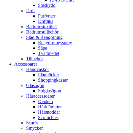
Solskydd
Doft
Parfymer
Doftljus
Badrumstextilier
Badrumstillbehör
Städ & Rengörning
Rengörningsspray
Såpa
Tvättmedel
Tillbehör
Accessoarer
Handväskor
Plånböcker
Shoppingkassar
Glasögon
Solglasögon
Håraccessoarer
Diadem
Hårklämmor
Hårsnoddar
Scrunchies
Scarfs
Smycken