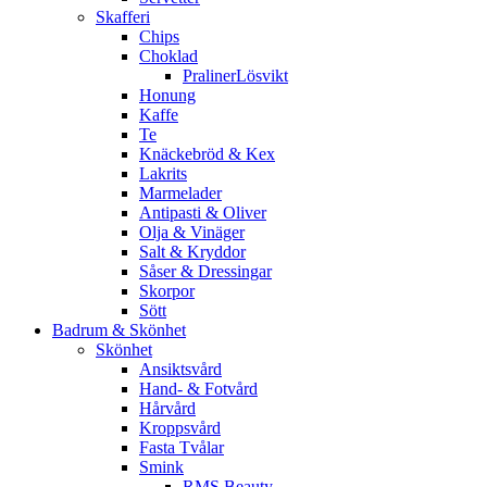
Skafferi
Chips
Choklad
PralinerLösvikt
Honung
Kaffe
Te
Knäckebröd & Kex
Lakrits
Marmelader
Antipasti & Oliver
Olja & Vinäger
Salt & Kryddor
Såser & Dressingar
Skorpor
Sött
Badrum & Skönhet
Skönhet
Ansiktsvård
Hand- & Fotvård
Hårvård
Kroppsvård
Fasta Tvålar
Smink
RMS Beauty