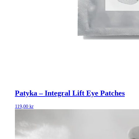
Patyka – Integral Lift Eye Patches
119,00
kr