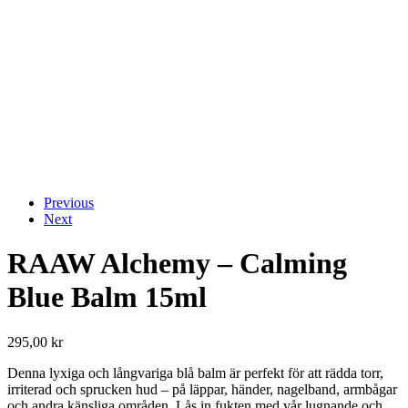
Previous
Next
RAAW Alchemy – Calming
Blue Balm 15ml
295,00
kr
Denna lyxiga och långvariga blå balm är perfekt för att rädda torr,
irriterad och sprucken hud – på läppar, händer, nagelband, armbågar
och andra känsliga områden. Lås in fukten med vår lugnande och