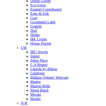
Doing Goods
Eco Grow
Enamel Copenhagen
Ester & Erik
Gast
Goodnight Light
Gridelli
Hafi
Himla
HK Living
House Doctor
I-M
IBU Jewels
Izipizi
Johns Place
L:A Bruket
Lakrids by Bülow
Lindform
Mádara Organic Skincare
Maileg
Maison Belle
Maria Black
Meraki
Muubs
N-R