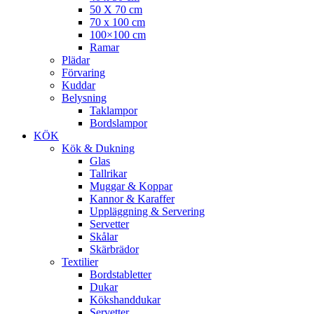
50 X 70 cm
70 x 100 cm
100×100 cm
Ramar
Plädar
Förvaring
Kuddar
Belysning
Taklampor
Bordslampor
KÖK
Kök & Dukning
Glas
Tallrikar
Muggar & Koppar
Kannor & Karaffer
Uppläggning & Servering
Servetter
Skålar
Skärbrädor
Textilier
Bordstabletter
Dukar
Kökshanddukar
Servetter