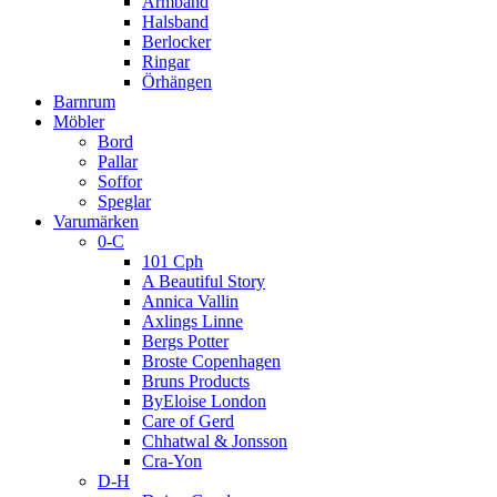
Armband
Halsband
Berlocker
Ringar
Örhängen
Barnrum
Möbler
Bord
Pallar
Soffor
Speglar
Varumärken
0-C
101 Cph
A Beautiful Story
Annica Vallin
Axlings Linne
Bergs Potter
Broste Copenhagen
Bruns Products
ByEloise London
Care of Gerd
Chhatwal & Jonsson
Cra-Yon
D-H