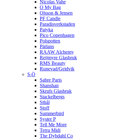
Nicolas Vahe
O My Bag
Olsson & Jensen
PF Candle
Paradisverkstaden
Patyka
Pico Copenhagen
Polspotten
Pärlans
RAAW Alchemy
Reijmyre Glasbruk
RMS Beauty
Runevad/Geidvik
S-Ö
Sabre Paris
Shanshan
Skrufs Glasbruk
Stackelbergs
Sthål
Stoff
Summerbird
Syster P
Tell Me More
Terra Midi
The Dybdahl Co