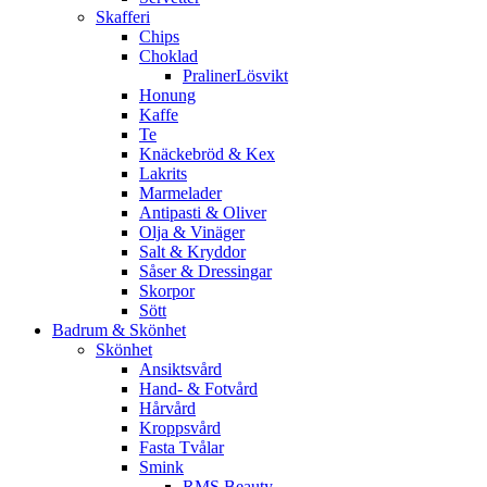
Skafferi
Chips
Choklad
PralinerLösvikt
Honung
Kaffe
Te
Knäckebröd & Kex
Lakrits
Marmelader
Antipasti & Oliver
Olja & Vinäger
Salt & Kryddor
Såser & Dressingar
Skorpor
Sött
Badrum & Skönhet
Skönhet
Ansiktsvård
Hand- & Fotvård
Hårvård
Kroppsvård
Fasta Tvålar
Smink
RMS Beauty