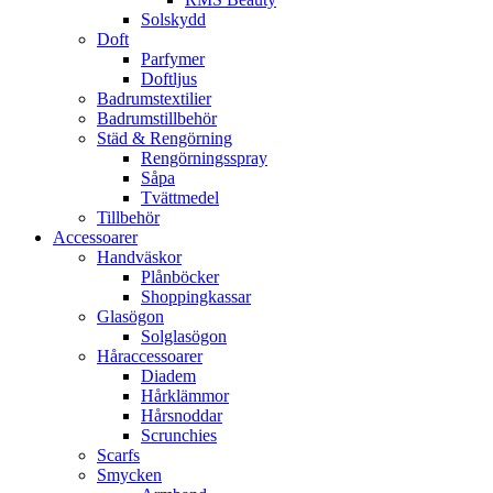
Solskydd
Doft
Parfymer
Doftljus
Badrumstextilier
Badrumstillbehör
Städ & Rengörning
Rengörningsspray
Såpa
Tvättmedel
Tillbehör
Accessoarer
Handväskor
Plånböcker
Shoppingkassar
Glasögon
Solglasögon
Håraccessoarer
Diadem
Hårklämmor
Hårsnoddar
Scrunchies
Scarfs
Smycken