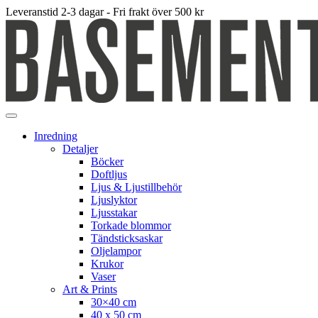
Leveranstid 2-3 dagar - Fri frakt över 500 kr
Inredning
Detaljer
Böcker
Doftljus
Ljus & Ljustillbehör
Ljuslyktor
Ljusstakar
Torkade blommor
Tändsticksaskar
Oljelampor
Krukor
Vaser
Art & Prints
30×40 cm
40 x 50 cm