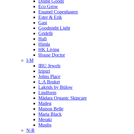
Doing Goods
Eco Grow
Enamel Copenhagen
Ester & Erik
Gast
Goodnight Light
Gridelli
Hafi
Himla
HK Living
House Doctor
I-M
IBU Jewels
Izipizi
Johns Place
L:A Bruket
Lakrids by Bülow
Lindform
Mádara Organic Skincare
Maileg
Maison Belle
Maria Black
Meraki
Muubs
N-R