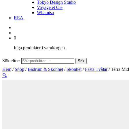
Tokyo Design Studio
Voyage et Cie
Whamisa
REA
0
Inga produkter i varukorgen.
Sök efter:
Sök
Hem
/
Shop
/
Badrum & Skönhet
/
Skönhet
/
Fasta Tvålar
/ Terra Mid
🔍