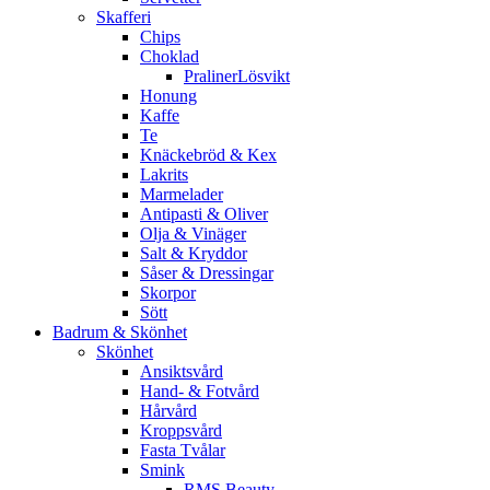
Skafferi
Chips
Choklad
PralinerLösvikt
Honung
Kaffe
Te
Knäckebröd & Kex
Lakrits
Marmelader
Antipasti & Oliver
Olja & Vinäger
Salt & Kryddor
Såser & Dressingar
Skorpor
Sött
Badrum & Skönhet
Skönhet
Ansiktsvård
Hand- & Fotvård
Hårvård
Kroppsvård
Fasta Tvålar
Smink
RMS Beauty