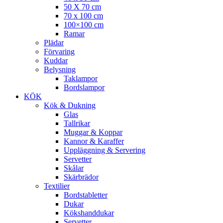
50 X 70 cm
70 x 100 cm
100×100 cm
Ramar
Plädar
Förvaring
Kuddar
Belysning
Taklampor
Bordslampor
KÖK
Kök & Dukning
Glas
Tallrikar
Muggar & Koppar
Kannor & Karaffer
Uppläggning & Servering
Servetter
Skålar
Skärbrädor
Textilier
Bordstabletter
Dukar
Kökshanddukar
Servetter