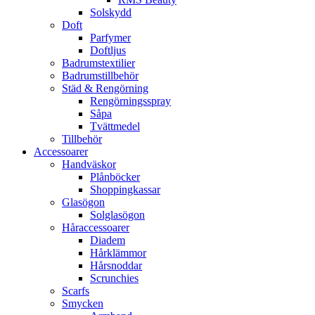
Solskydd
Doft
Parfymer
Doftljus
Badrumstextilier
Badrumstillbehör
Städ & Rengörning
Rengörningsspray
Såpa
Tvättmedel
Tillbehör
Accessoarer
Handväskor
Plånböcker
Shoppingkassar
Glasögon
Solglasögon
Håraccessoarer
Diadem
Hårklämmor
Hårsnoddar
Scrunchies
Scarfs
Smycken