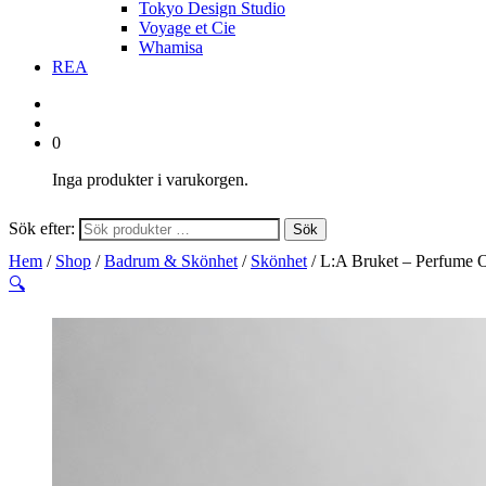
Tokyo Design Studio
Voyage et Cie
Whamisa
REA
0
Inga produkter i varukorgen.
Sök efter:
Sök
Hem
/
Shop
/
Badrum & Skönhet
/
Skönhet
/ L:A Bruket – Perfume O
🔍