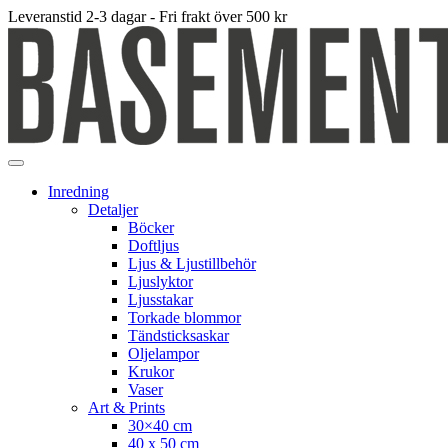
Leveranstid 2-3 dagar - Fri frakt över 500 kr
Inredning
Detaljer
Böcker
Doftljus
Ljus & Ljustillbehör
Ljuslyktor
Ljusstakar
Torkade blommor
Tändsticksaskar
Oljelampor
Krukor
Vaser
Art & Prints
30×40 cm
40 x 50 cm