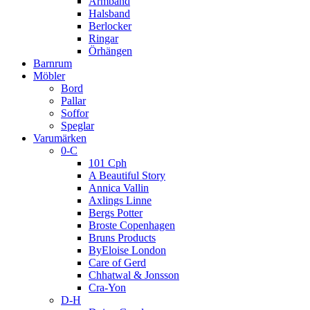
Armband
Halsband
Berlocker
Ringar
Örhängen
Barnrum
Möbler
Bord
Pallar
Soffor
Speglar
Varumärken
0-C
101 Cph
A Beautiful Story
Annica Vallin
Axlings Linne
Bergs Potter
Broste Copenhagen
Bruns Products
ByEloise London
Care of Gerd
Chhatwal & Jonsson
Cra-Yon
D-H