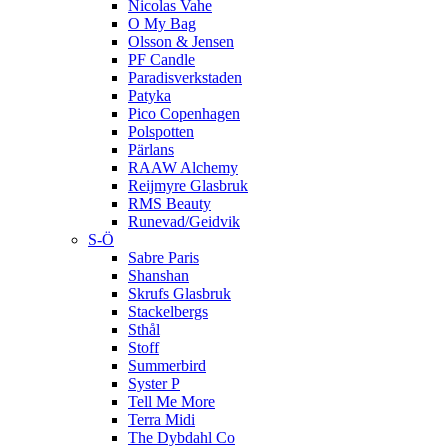
Nicolas Vahe
O My Bag
Olsson & Jensen
PF Candle
Paradisverkstaden
Patyka
Pico Copenhagen
Polspotten
Pärlans
RAAW Alchemy
Reijmyre Glasbruk
RMS Beauty
Runevad/Geidvik
S-Ö
Sabre Paris
Shanshan
Skrufs Glasbruk
Stackelbergs
Sthål
Stoff
Summerbird
Syster P
Tell Me More
Terra Midi
The Dybdahl Co