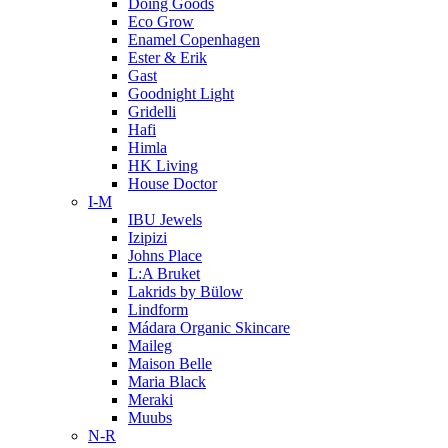
Doing Goods
Eco Grow
Enamel Copenhagen
Ester & Erik
Gast
Goodnight Light
Gridelli
Hafi
Himla
HK Living
House Doctor
I-M
IBU Jewels
Izipizi
Johns Place
L:A Bruket
Lakrids by Bülow
Lindform
Mádara Organic Skincare
Maileg
Maison Belle
Maria Black
Meraki
Muubs
N-R