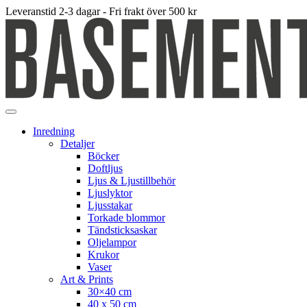
Leveranstid 2-3 dagar - Fri frakt över 500 kr
Inredning
Detaljer
Böcker
Doftljus
Ljus & Ljustillbehör
Ljuslyktor
Ljusstakar
Torkade blommor
Tändsticksaskar
Oljelampor
Krukor
Vaser
Art & Prints
30×40 cm
40 x 50 cm