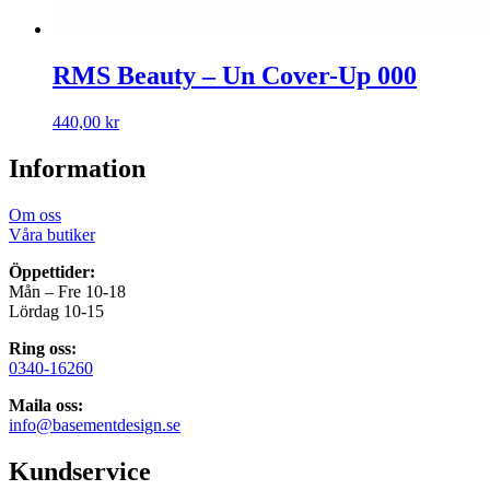
RMS Beauty – Un Cover-Up 000
440,00
kr
Information
Om oss
Våra butiker
Öppettider:
Mån – Fre 10-18
Lördag 10-15
Ring oss:
0340-16260
Maila oss:
info@basementdesign.se
Kundservice