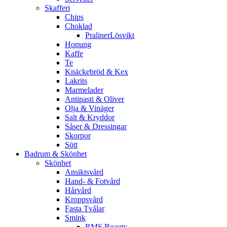
Skafferi
Chips
Choklad
PralinerLösvikt
Honung
Kaffe
Te
Knäckebröd & Kex
Lakrits
Marmelader
Antipasti & Oliver
Olja & Vinäger
Salt & Kryddor
Såser & Dressingar
Skorpor
Sött
Badrum & Skönhet
Skönhet
Ansiktsvård
Hand- & Fotvård
Hårvård
Kroppsvård
Fasta Tvålar
Smink
RMS Beauty