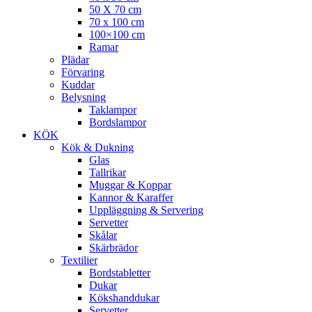
50 X 70 cm
70 x 100 cm
100×100 cm
Ramar
Plädar
Förvaring
Kuddar
Belysning
Taklampor
Bordslampor
KÖK
Kök & Dukning
Glas
Tallrikar
Muggar & Koppar
Kannor & Karaffer
Uppläggning & Servering
Servetter
Skålar
Skärbrädor
Textilier
Bordstabletter
Dukar
Kökshanddukar
Servetter