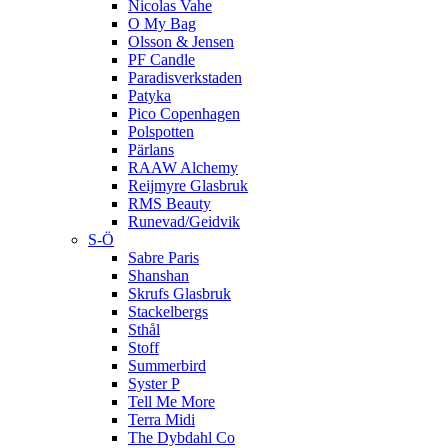
Nicolas Vahe
O My Bag
Olsson & Jensen
PF Candle
Paradisverkstaden
Patyka
Pico Copenhagen
Polspotten
Pärlans
RAAW Alchemy
Reijmyre Glasbruk
RMS Beauty
Runevad/Geidvik
S-Ö
Sabre Paris
Shanshan
Skrufs Glasbruk
Stackelbergs
Sthål
Stoff
Summerbird
Syster P
Tell Me More
Terra Midi
The Dybdahl Co