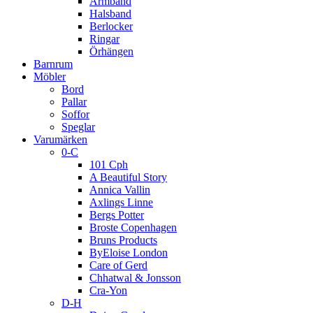
Armband
Halsband
Berlocker
Ringar
Örhängen
Barnrum
Möbler
Bord
Pallar
Soffor
Speglar
Varumärken
0-C
101 Cph
A Beautiful Story
Annica Vallin
Axlings Linne
Bergs Potter
Broste Copenhagen
Bruns Products
ByEloise London
Care of Gerd
Chhatwal & Jonsson
Cra-Yon
D-H