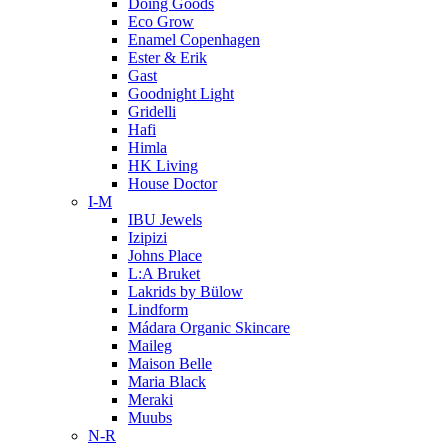
Doing Goods
Eco Grow
Enamel Copenhagen
Ester & Erik
Gast
Goodnight Light
Gridelli
Hafi
Himla
HK Living
House Doctor
I-M
IBU Jewels
Izipizi
Johns Place
L:A Bruket
Lakrids by Bülow
Lindform
Mádara Organic Skincare
Maileg
Maison Belle
Maria Black
Meraki
Muubs
N-R