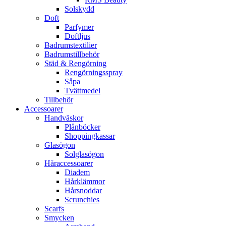
Solskydd
Doft
Parfymer
Doftljus
Badrumstextilier
Badrumstillbehör
Städ & Rengörning
Rengörningsspray
Såpa
Tvättmedel
Tillbehör
Accessoarer
Handväskor
Plånböcker
Shoppingkassar
Glasögon
Solglasögon
Håraccessoarer
Diadem
Hårklämmor
Hårsnoddar
Scrunchies
Scarfs
Smycken