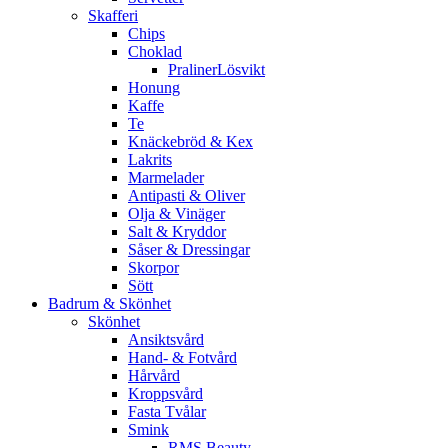
Skafferi
Chips
Choklad
PralinerLösvikt
Honung
Kaffe
Te
Knäckebröd & Kex
Lakrits
Marmelader
Antipasti & Oliver
Olja & Vinäger
Salt & Kryddor
Såser & Dressingar
Skorpor
Sött
Badrum & Skönhet
Skönhet
Ansiktsvård
Hand- & Fotvård
Hårvård
Kroppsvård
Fasta Tvålar
Smink
RMS Beauty