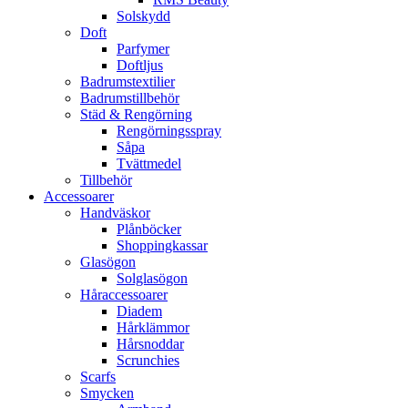
Solskydd
Doft
Parfymer
Doftljus
Badrumstextilier
Badrumstillbehör
Städ & Rengörning
Rengörningsspray
Såpa
Tvättmedel
Tillbehör
Accessoarer
Handväskor
Plånböcker
Shoppingkassar
Glasögon
Solglasögon
Håraccessoarer
Diadem
Hårklämmor
Hårsnoddar
Scrunchies
Scarfs
Smycken