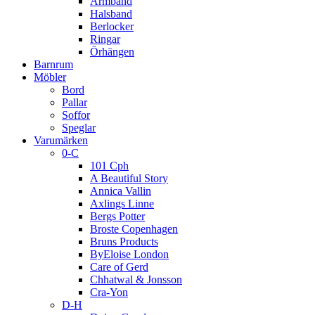
Armband
Halsband
Berlocker
Ringar
Örhängen
Barnrum
Möbler
Bord
Pallar
Soffor
Speglar
Varumärken
0-C
101 Cph
A Beautiful Story
Annica Vallin
Axlings Linne
Bergs Potter
Broste Copenhagen
Bruns Products
ByEloise London
Care of Gerd
Chhatwal & Jonsson
Cra-Yon
D-H