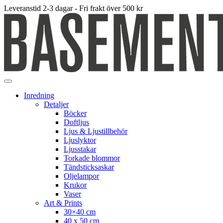
Leveranstid 2-3 dagar - Fri frakt över 500 kr
Inredning
Detaljer
Böcker
Doftljus
Ljus & Ljustillbehör
Ljuslyktor
Ljusstakar
Torkade blommor
Tändsticksaskar
Oljelampor
Krukor
Vaser
Art & Prints
30×40 cm
40 x 50 cm