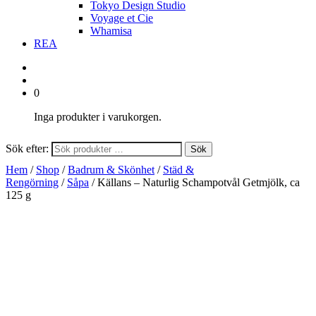
Tokyo Design Studio
Voyage et Cie
Whamisa
REA
0
Inga produkter i varukorgen.
Sök efter:
Sök
Hem
/
Shop
/
Badrum & Skönhet
/
Städ &
Rengörning
/
Såpa
/ Källans – Naturlig Schampotvål Getmjölk, ca
125 g