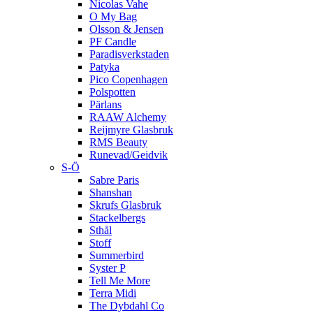
Nicolas Vahe
O My Bag
Olsson & Jensen
PF Candle
Paradisverkstaden
Patyka
Pico Copenhagen
Polspotten
Pärlans
RAAW Alchemy
Reijmyre Glasbruk
RMS Beauty
Runevad/Geidvik
S-Ö
Sabre Paris
Shanshan
Skrufs Glasbruk
Stackelbergs
Sthål
Stoff
Summerbird
Syster P
Tell Me More
Terra Midi
The Dybdahl Co