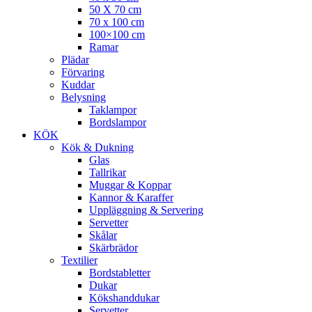
50 X 70 cm
70 x 100 cm
100×100 cm
Ramar
Plädar
Förvaring
Kuddar
Belysning
Taklampor
Bordslampor
KÖK
Kök & Dukning
Glas
Tallrikar
Muggar & Koppar
Kannor & Karaffer
Uppläggning & Servering
Servetter
Skålar
Skärbrädor
Textilier
Bordstabletter
Dukar
Kökshanddukar
Servetter