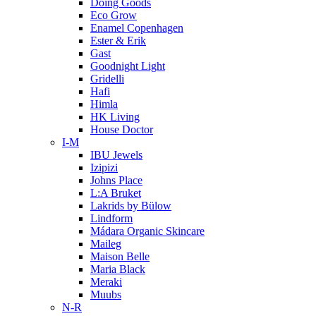
Doing Goods
Eco Grow
Enamel Copenhagen
Ester & Erik
Gast
Goodnight Light
Gridelli
Hafi
Himla
HK Living
House Doctor
I-M
IBU Jewels
Izipizi
Johns Place
L:A Bruket
Lakrids by Bülow
Lindform
Mádara Organic Skincare
Maileg
Maison Belle
Maria Black
Meraki
Muubs
N-R