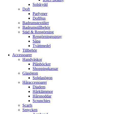
Solskydd
Doft
Parfymer
Doftljus
Badrumstextilier
Badrumstillbehör
Städ & Rengörning
Rengörningsspray
Såpa
Tvättmedel
Tillbehör
Accessoarer
Handväskor
Plånböcker
Shoppingkassar
Glasögon
Solglasögon
Håraccessoarer
Diadem
Hårklämmor
Hårsnoddar
Scrunchies
Scarfs
Smycken