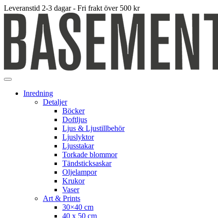
Leveranstid 2-3 dagar - Fri frakt över 500 kr
Inredning
Detaljer
Böcker
Doftljus
Ljus & Ljustillbehör
Ljuslyktor
Ljusstakar
Torkade blommor
Tändsticksaskar
Oljelampor
Krukor
Vaser
Art & Prints
30×40 cm
40 x 50 cm