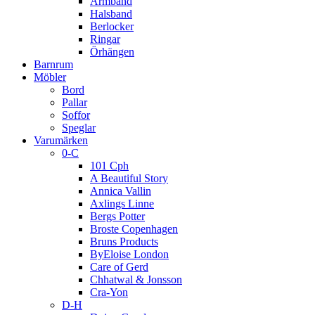
Armband
Halsband
Berlocker
Ringar
Örhängen
Barnrum
Möbler
Bord
Pallar
Soffor
Speglar
Varumärken
0-C
101 Cph
A Beautiful Story
Annica Vallin
Axlings Linne
Bergs Potter
Broste Copenhagen
Bruns Products
ByEloise London
Care of Gerd
Chhatwal & Jonsson
Cra-Yon
D-H