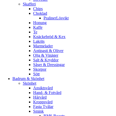
Skafferi
Chips
Choklad
PralinerLösvikt
Honung
Kaffe
Te
Knäckebröd & Kex
Lakrits
Marmelader
Antipasti & Oliver
Olja & Vinäger
Salt & Kryddor
Såser & Dressingar
Skorpor
Sött
Badrum & Skönhet
Skönhet
Ansiktsvård
Hand- & Fotvård
Hårvård
Kroppsvård
Fasta Tvålar
Smink
RMS Beauty