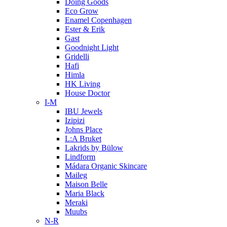
Doing Goods
Eco Grow
Enamel Copenhagen
Ester & Erik
Gast
Goodnight Light
Gridelli
Hafi
Himla
HK Living
House Doctor
I-M
IBU Jewels
Izipizi
Johns Place
L:A Bruket
Lakrids by Bülow
Lindform
Mádara Organic Skincare
Maileg
Maison Belle
Maria Black
Meraki
Muubs
N-R