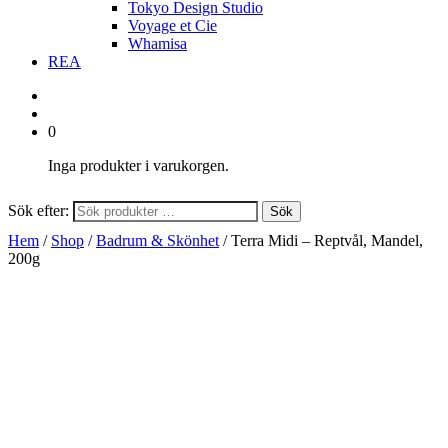
Tokyo Design Studio
Voyage et Cie
Whamisa
REA
0
Inga produkter i varukorgen.
Sök efter:
Sök
Hem
/
Shop
/
Badrum & Skönhet
/ Terra Midi – Reptvål, Mandel,
200g