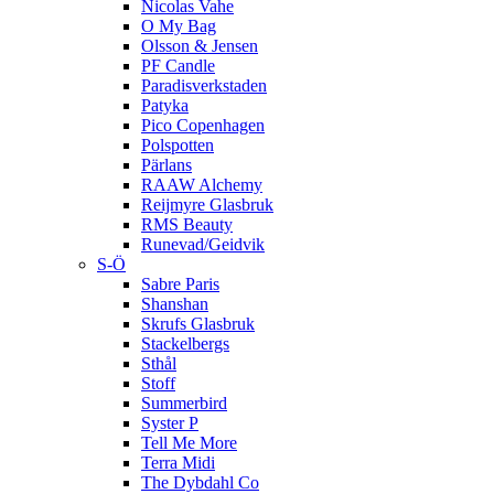
Nicolas Vahe
O My Bag
Olsson & Jensen
PF Candle
Paradisverkstaden
Patyka
Pico Copenhagen
Polspotten
Pärlans
RAAW Alchemy
Reijmyre Glasbruk
RMS Beauty
Runevad/Geidvik
S-Ö
Sabre Paris
Shanshan
Skrufs Glasbruk
Stackelbergs
Sthål
Stoff
Summerbird
Syster P
Tell Me More
Terra Midi
The Dybdahl Co