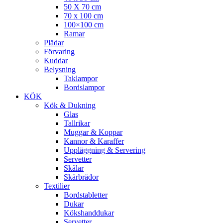
50 X 70 cm
70 x 100 cm
100×100 cm
Ramar
Plädar
Förvaring
Kuddar
Belysning
Taklampor
Bordslampor
KÖK
Kök & Dukning
Glas
Tallrikar
Muggar & Koppar
Kannor & Karaffer
Uppläggning & Servering
Servetter
Skålar
Skärbrädor
Textilier
Bordstabletter
Dukar
Kökshanddukar
Servetter