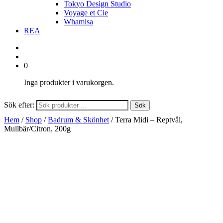
Tokyo Design Studio
Voyage et Cie
Whamisa
REA
0
Inga produkter i varukorgen.
Sök efter:
Sök
Hem
/
Shop
/
Badrum & Skönhet
/ Terra Midi – Reptvål,
Mullbär/Citron, 200g