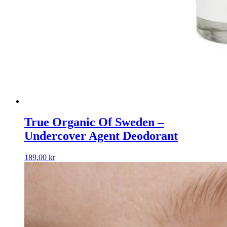
True Organic Of Sweden –
Undercover Agent Deodorant
189,00
kr