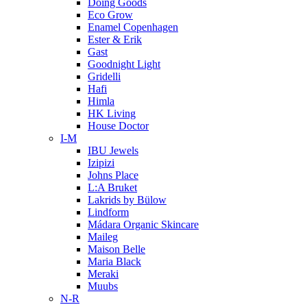
Doing Goods
Eco Grow
Enamel Copenhagen
Ester & Erik
Gast
Goodnight Light
Gridelli
Hafi
Himla
HK Living
House Doctor
I-M
IBU Jewels
Izipizi
Johns Place
L:A Bruket
Lakrids by Bülow
Lindform
Mádara Organic Skincare
Maileg
Maison Belle
Maria Black
Meraki
Muubs
N-R