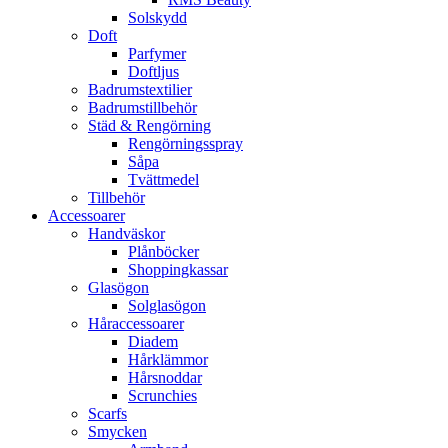
Solskydd
Doft
Parfymer
Doftljus
Badrumstextilier
Badrumstillbehör
Städ & Rengörning
Rengörningsspray
Såpa
Tvättmedel
Tillbehör
Accessoarer
Handväskor
Plånböcker
Shoppingkassar
Glasögon
Solglasögon
Håraccessoarer
Diadem
Hårklämmor
Hårsnoddar
Scrunchies
Scarfs
Smycken