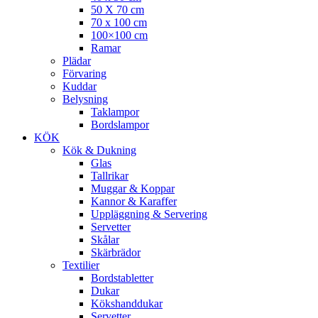
50 X 70 cm
70 x 100 cm
100×100 cm
Ramar
Plädar
Förvaring
Kuddar
Belysning
Taklampor
Bordslampor
KÖK
Kök & Dukning
Glas
Tallrikar
Muggar & Koppar
Kannor & Karaffer
Uppläggning & Servering
Servetter
Skålar
Skärbrädor
Textilier
Bordstabletter
Dukar
Kökshanddukar
Servetter