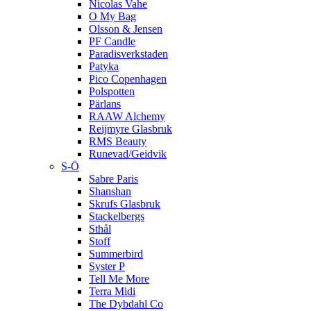
Nicolas Vahe
O My Bag
Olsson & Jensen
PF Candle
Paradisverkstaden
Patyka
Pico Copenhagen
Polspotten
Pärlans
RAAW Alchemy
Reijmyre Glasbruk
RMS Beauty
Runevad/Geidvik
S-Ö
Sabre Paris
Shanshan
Skrufs Glasbruk
Stackelbergs
Sthål
Stoff
Summerbird
Syster P
Tell Me More
Terra Midi
The Dybdahl Co