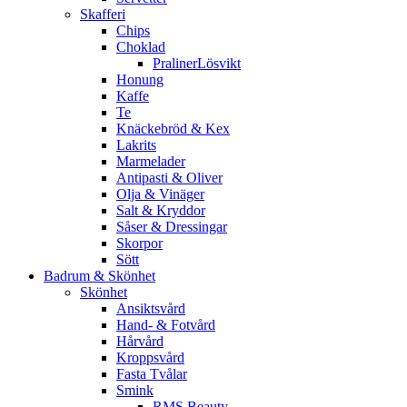
Skafferi
Chips
Choklad
PralinerLösvikt
Honung
Kaffe
Te
Knäckebröd & Kex
Lakrits
Marmelader
Antipasti & Oliver
Olja & Vinäger
Salt & Kryddor
Såser & Dressingar
Skorpor
Sött
Badrum & Skönhet
Skönhet
Ansiktsvård
Hand- & Fotvård
Hårvård
Kroppsvård
Fasta Tvålar
Smink
RMS Beauty