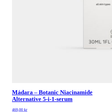
Mádara – Botanic Niacinamide
Alternative 5-i-1-serum
469,00
kr