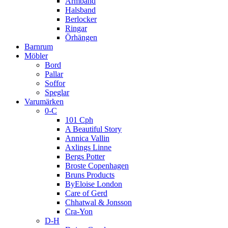
Armband
Halsband
Berlocker
Ringar
Örhängen
Barnrum
Möbler
Bord
Pallar
Soffor
Speglar
Varumärken
0-C
101 Cph
A Beautiful Story
Annica Vallin
Axlings Linne
Bergs Potter
Broste Copenhagen
Bruns Products
ByEloise London
Care of Gerd
Chhatwal & Jonsson
Cra-Yon
D-H