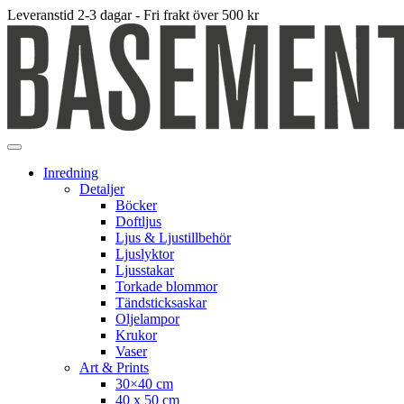
Leveranstid 2-3 dagar - Fri frakt över 500 kr
Inredning
Detaljer
Böcker
Doftljus
Ljus & Ljustillbehör
Ljuslyktor
Ljusstakar
Torkade blommor
Tändsticksaskar
Oljelampor
Krukor
Vaser
Art & Prints
30×40 cm
40 x 50 cm