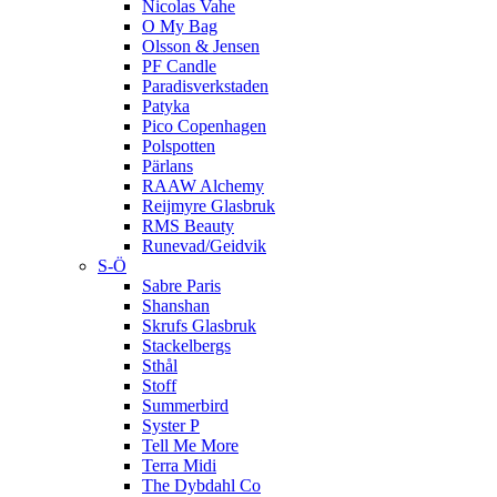
Nicolas Vahe
O My Bag
Olsson & Jensen
PF Candle
Paradisverkstaden
Patyka
Pico Copenhagen
Polspotten
Pärlans
RAAW Alchemy
Reijmyre Glasbruk
RMS Beauty
Runevad/Geidvik
S-Ö
Sabre Paris
Shanshan
Skrufs Glasbruk
Stackelbergs
Sthål
Stoff
Summerbird
Syster P
Tell Me More
Terra Midi
The Dybdahl Co