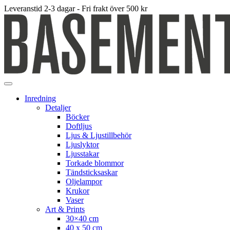
Leveranstid 2-3 dagar - Fri frakt över 500 kr
Inredning
Detaljer
Böcker
Doftljus
Ljus & Ljustillbehör
Ljuslyktor
Ljusstakar
Torkade blommor
Tändsticksaskar
Oljelampor
Krukor
Vaser
Art & Prints
30×40 cm
40 x 50 cm