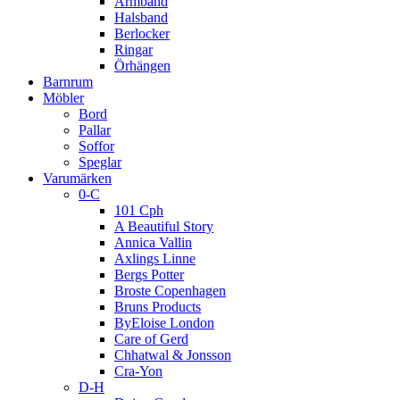
Armband
Halsband
Berlocker
Ringar
Örhängen
Barnrum
Möbler
Bord
Pallar
Soffor
Speglar
Varumärken
0-C
101 Cph
A Beautiful Story
Annica Vallin
Axlings Linne
Bergs Potter
Broste Copenhagen
Bruns Products
ByEloise London
Care of Gerd
Chhatwal & Jonsson
Cra-Yon
D-H