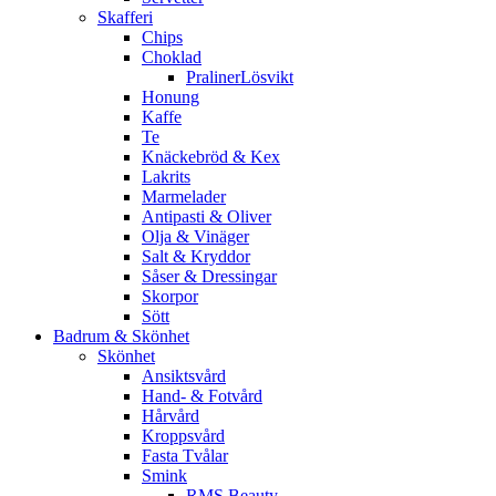
Skafferi
Chips
Choklad
PralinerLösvikt
Honung
Kaffe
Te
Knäckebröd & Kex
Lakrits
Marmelader
Antipasti & Oliver
Olja & Vinäger
Salt & Kryddor
Såser & Dressingar
Skorpor
Sött
Badrum & Skönhet
Skönhet
Ansiktsvård
Hand- & Fotvård
Hårvård
Kroppsvård
Fasta Tvålar
Smink
RMS Beauty