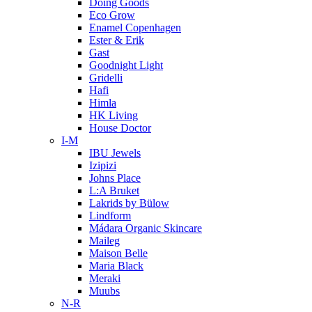
Doing Goods
Eco Grow
Enamel Copenhagen
Ester & Erik
Gast
Goodnight Light
Gridelli
Hafi
Himla
HK Living
House Doctor
I-M
IBU Jewels
Izipizi
Johns Place
L:A Bruket
Lakrids by Bülow
Lindform
Mádara Organic Skincare
Maileg
Maison Belle
Maria Black
Meraki
Muubs
N-R