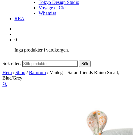
Tokyo Design Studio
Voyage et Cie
Whamisa
REA
0
Inga produkter i varukorgen.
Sök efter:
Sök
Hem
/
Shop
/
Barnrum
/ Maileg – Safari friends Rhino Small,
Blue/Grey
🔍