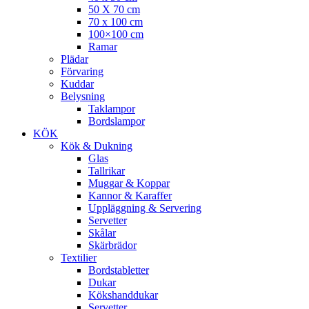
50 X 70 cm
70 x 100 cm
100×100 cm
Ramar
Plädar
Förvaring
Kuddar
Belysning
Taklampor
Bordslampor
KÖK
Kök & Dukning
Glas
Tallrikar
Muggar & Koppar
Kannor & Karaffer
Uppläggning & Servering
Servetter
Skålar
Skärbrädor
Textilier
Bordstabletter
Dukar
Kökshanddukar
Servetter