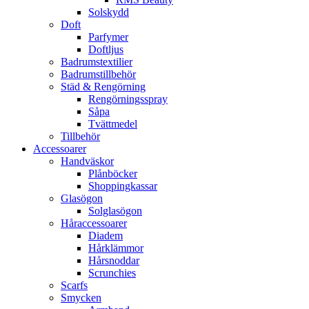
Solskydd
Doft
Parfymer
Doftljus
Badrumstextilier
Badrumstillbehör
Städ & Rengörning
Rengörningsspray
Såpa
Tvättmedel
Tillbehör
Accessoarer
Handväskor
Plånböcker
Shoppingkassar
Glasögon
Solglasögon
Håraccessoarer
Diadem
Hårklämmor
Hårsnoddar
Scrunchies
Scarfs
Smycken