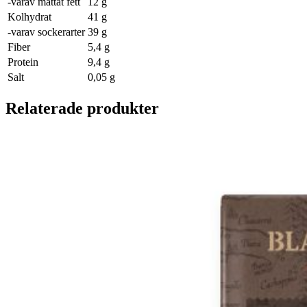
-varav mättat fett
12 g
Kolhydrat
41 g
-varav sockerarter
39 g
Fiber
5,4 g
Protein
9,4 g
Salt
0,05 g
Relaterade produkter