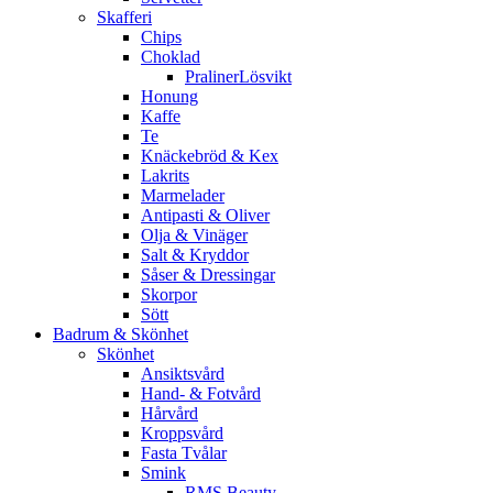
Skafferi
Chips
Choklad
PralinerLösvikt
Honung
Kaffe
Te
Knäckebröd & Kex
Lakrits
Marmelader
Antipasti & Oliver
Olja & Vinäger
Salt & Kryddor
Såser & Dressingar
Skorpor
Sött
Badrum & Skönhet
Skönhet
Ansiktsvård
Hand- & Fotvård
Hårvård
Kroppsvård
Fasta Tvålar
Smink
RMS Beauty