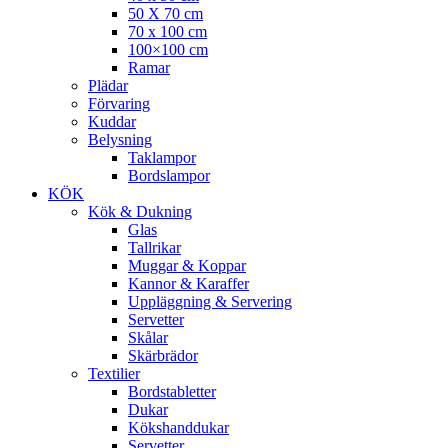
50 X 70 cm
70 x 100 cm
100×100 cm
Ramar
Plädar
Förvaring
Kuddar
Belysning
Taklampor
Bordslampor
KÖK
Kök & Dukning
Glas
Tallrikar
Muggar & Koppar
Kannor & Karaffer
Uppläggning & Servering
Servetter
Skålar
Skärbrädor
Textilier
Bordstabletter
Dukar
Kökshanddukar
Servetter