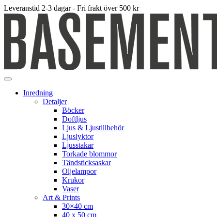
Leveranstid 2-3 dagar - Fri frakt över 500 kr
Inredning
Detaljer
Böcker
Doftljus
Ljus & Ljustillbehör
Ljuslyktor
Ljusstakar
Torkade blommor
Tändsticksaskar
Oljelampor
Krukor
Vaser
Art & Prints
30×40 cm
40 x 50 cm