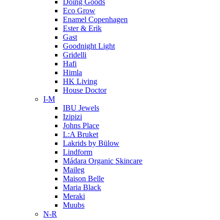
Doing Goods
Eco Grow
Enamel Copenhagen
Ester & Erik
Gast
Goodnight Light
Gridelli
Hafi
Himla
HK Living
House Doctor
I-M
IBU Jewels
Izipizi
Johns Place
L:A Bruket
Lakrids by Bülow
Lindform
Mádara Organic Skincare
Maileg
Maison Belle
Maria Black
Meraki
Muubs
N-R