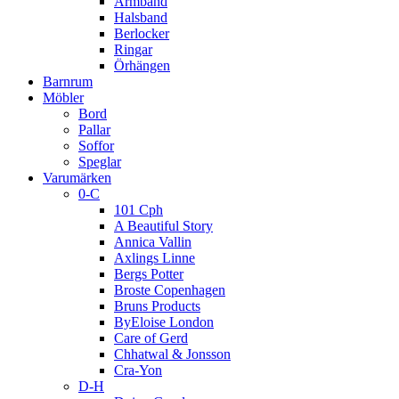
Armband
Halsband
Berlocker
Ringar
Örhängen
Barnrum
Möbler
Bord
Pallar
Soffor
Speglar
Varumärken
0-C
101 Cph
A Beautiful Story
Annica Vallin
Axlings Linne
Bergs Potter
Broste Copenhagen
Bruns Products
ByEloise London
Care of Gerd
Chhatwal & Jonsson
Cra-Yon
D-H