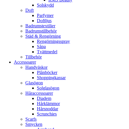
Solskydd
Doft
Parfymer
Doftljus
Badrumstextilier
Badrumstillbehör
Städ & Rengörning
Rengörningsspray
Såpa
Tvättmedel
Tillbehör
Accessoarer
Handväskor
Plånböcker
Shoppingkassar
Glasögon
Solglasögon
Håraccessoarer
Diadem
Hårklämmor
Hårsnoddar
Scrunchies
Scarfs
Smycken