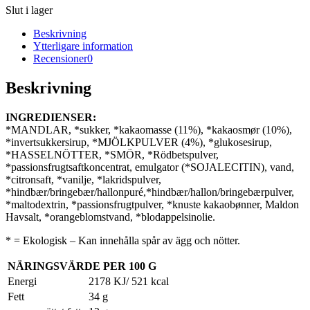
Slut i lager
Beskrivning
Ytterligare information
Recensioner
0
Beskrivning
INGREDIENSER:
*MANDLAR, *sukker, *kakaomasse (11%), *kakaosmør (10%),
*invertsukkersirup, *MJÖLKPULVER (4%), *glukosesirup,
*HASSELNÖTTER, *SMÖR, *Rödbetspulver,
*passionsfrugtsaftkoncentrat, emulgator (*SOJALECITIN), vand,
*citronsaft, *vanilje, *lakridspulver,
*hindbær/bringebær/hallonpuré,*hindbær/hallon/bringebærpulver,
*maltodextrin, *passionsfrugtpulver, *knuste kakaobønner, Maldon
Havsalt, *orangeblomstvand, *blodappelsinolie.
* = Ekologisk – Kan innehålla spår av ägg och nötter.
NÄRINGSVÄRDE PER 100 G
Energi
2178 KJ/ 521 kcal
Fett
34 g