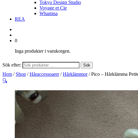
Tokyo Design Studio
Voyage et Cie
Whamisa
REA
0
Inga produkter i varukorgen.
Sök efter:
Sök
Hem
/
Shop
/
Håraccessoarer
/
Hårklämmor
/ Pico – Hårklämma Peti
🔍