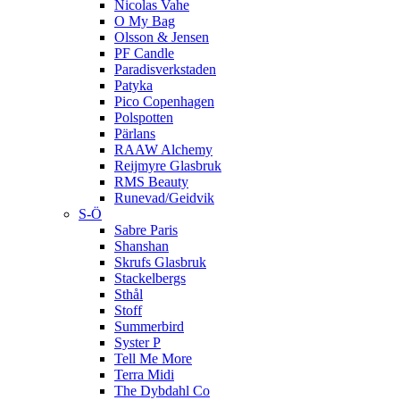
Nicolas Vahe
O My Bag
Olsson & Jensen
PF Candle
Paradisverkstaden
Patyka
Pico Copenhagen
Polspotten
Pärlans
RAAW Alchemy
Reijmyre Glasbruk
RMS Beauty
Runevad/Geidvik
S-Ö
Sabre Paris
Shanshan
Skrufs Glasbruk
Stackelbergs
Sthål
Stoff
Summerbird
Syster P
Tell Me More
Terra Midi
The Dybdahl Co