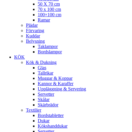
50 X 70 cm
70 x 100 cm
100×100 cm
Ramar
Plädar
Förvaring
Kuddar
Belysning
Taklampor
Bordslampor
KÖK
Kök & Dukning
Glas
Tallrikar
Muggar & Koppar
Kannor & Karaffer
Uppläggning & Servering
Servetter
Skålar
Skärbrädor
Textilier
Bordstabletter
Dukar
Kökshanddukar
Servetter