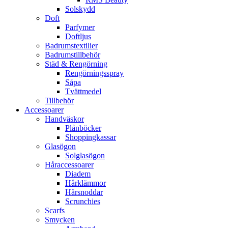
Solskydd
Doft
Parfymer
Doftljus
Badrumstextilier
Badrumstillbehör
Städ & Rengörning
Rengörningsspray
Såpa
Tvättmedel
Tillbehör
Accessoarer
Handväskor
Plånböcker
Shoppingkassar
Glasögon
Solglasögon
Håraccessoarer
Diadem
Hårklämmor
Hårsnoddar
Scrunchies
Scarfs
Smycken