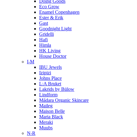
Doing Goods
Eco Grow
Enamel Copenhagen
Ester & Erik
Gast
Goodnight Light
Gridelli
Hafi
Himla
HK Living
House Doctor
I-M
IBU Jewels
Izipizi
Johns Place
L:A Bruket
Lakrids by Bülow
Lindform
Mádara Organic Skincare
Maileg
Maison Belle
Maria Black
Meraki
Muubs
N-R