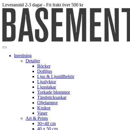
Leveranstid 2-3 dagar - Fri frakt över 500 kr
Inredning
Detaljer
Böcker
Doftljus
Ljus & Ljustillbehör
Ljuslyktor
Ljusstakar
Torkade blommor
Tändsticksaskar
Oljelampor
Krukor
Vaser
Art & Prints
30×40 cm
40 x 50 cm