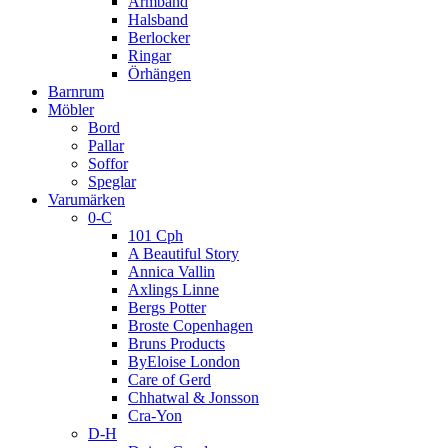
Armband
Halsband
Berlocker
Ringar
Örhängen
Barnrum
Möbler
Bord
Pallar
Soffor
Speglar
Varumärken
0-C
101 Cph
A Beautiful Story
Annica Vallin
Axlings Linne
Bergs Potter
Broste Copenhagen
Bruns Products
ByEloise London
Care of Gerd
Chhatwal & Jonsson
Cra-Yon
D-H