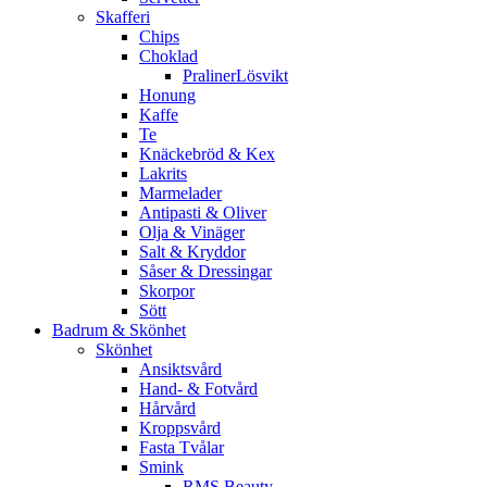
Skafferi
Chips
Choklad
PralinerLösvikt
Honung
Kaffe
Te
Knäckebröd & Kex
Lakrits
Marmelader
Antipasti & Oliver
Olja & Vinäger
Salt & Kryddor
Såser & Dressingar
Skorpor
Sött
Badrum & Skönhet
Skönhet
Ansiktsvård
Hand- & Fotvård
Hårvård
Kroppsvård
Fasta Tvålar
Smink
RMS Beauty