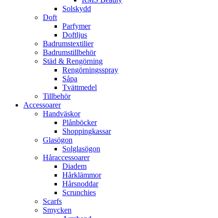
Solskydd
Doft
Parfymer
Doftljus
Badrumstextilier
Badrumstillbehör
Städ & Rengörning
Rengörningsspray
Såpa
Tvättmedel
Tillbehör
Accessoarer
Handväskor
Plånböcker
Shoppingkassar
Glasögon
Solglasögon
Håraccessoarer
Diadem
Hårklämmor
Hårsnoddar
Scrunchies
Scarfs
Smycken