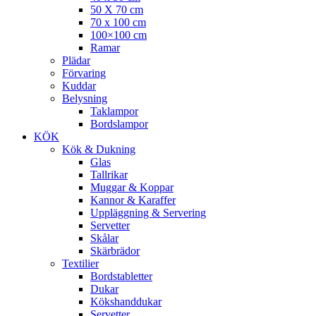
50 X 70 cm
70 x 100 cm
100×100 cm
Ramar
Plädar
Förvaring
Kuddar
Belysning
Taklampor
Bordslampor
KÖK
Kök & Dukning
Glas
Tallrikar
Muggar & Koppar
Kannor & Karaffer
Uppläggning & Servering
Servetter
Skålar
Skärbrädor
Textilier
Bordstabletter
Dukar
Kökshanddukar
Servetter