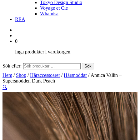
Tokyo Design Studio
Voyage et Cie
Whamisa
REA
0
Inga produkter i varukorgen.
Sök efter:
Sök
Hem
/
Shop
/
Håraccessoarer
/
Hårsnoddar
/ Annica Vallin –
Supersnodden Dark Peach
🔍