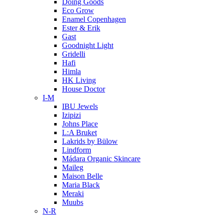
Doing Goods
Eco Grow
Enamel Copenhagen
Ester & Erik
Gast
Goodnight Light
Gridelli
Hafi
Himla
HK Living
House Doctor
I-M
IBU Jewels
Izipizi
Johns Place
L:A Bruket
Lakrids by Bülow
Lindform
Mádara Organic Skincare
Maileg
Maison Belle
Maria Black
Meraki
Muubs
N-R