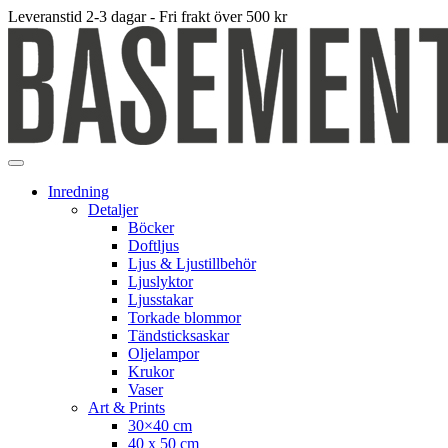
Leveranstid 2-3 dagar - Fri frakt över 500 kr
Inredning
Detaljer
Böcker
Doftljus
Ljus & Ljustillbehör
Ljuslyktor
Ljusstakar
Torkade blommor
Tändsticksaskar
Oljelampor
Krukor
Vaser
Art & Prints
30×40 cm
40 x 50 cm