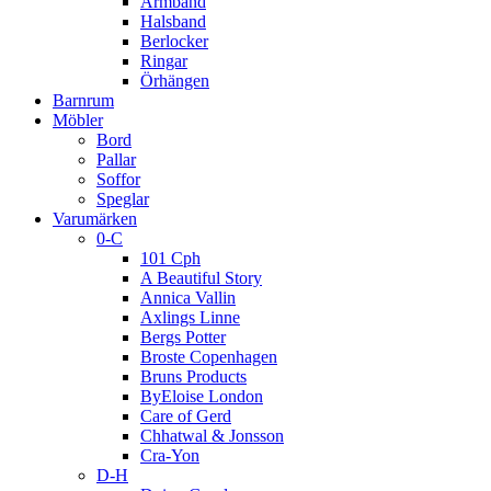
Armband
Halsband
Berlocker
Ringar
Örhängen
Barnrum
Möbler
Bord
Pallar
Soffor
Speglar
Varumärken
0-C
101 Cph
A Beautiful Story
Annica Vallin
Axlings Linne
Bergs Potter
Broste Copenhagen
Bruns Products
ByEloise London
Care of Gerd
Chhatwal & Jonsson
Cra-Yon
D-H