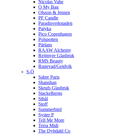
Nicolas Vahe
O My Bag
Olsson & Jensen
PF Candle
Paradisverkstaden
Patyka
Pico Copenhagen
Polspotten
Pärlans
RAAW Alchemy
Reijmyre Glasbruk
RMS Beauty
Runevad/Geidvik
S-Ö
Sabre Paris
Shanshan
Skrufs Glasbruk
Stackelbergs
Sthål
Stoff
Summerbird
Syster P
Tell Me More
Terra Midi
The Dybdahl Co