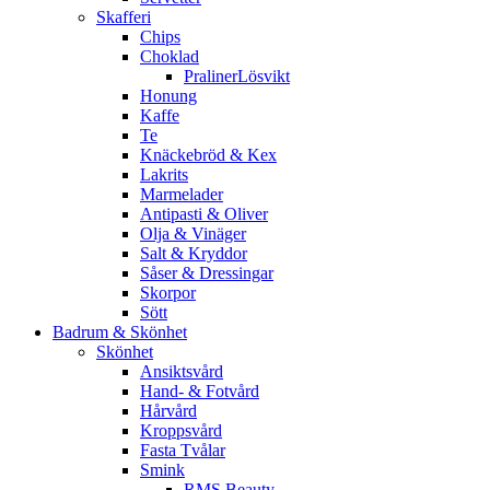
Skafferi
Chips
Choklad
PralinerLösvikt
Honung
Kaffe
Te
Knäckebröd & Kex
Lakrits
Marmelader
Antipasti & Oliver
Olja & Vinäger
Salt & Kryddor
Såser & Dressingar
Skorpor
Sött
Badrum & Skönhet
Skönhet
Ansiktsvård
Hand- & Fotvård
Hårvård
Kroppsvård
Fasta Tvålar
Smink
RMS Beauty