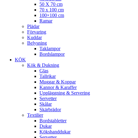
50 X 70 cm
70 x 100 cm
100×100 cm
Ramar
Plädar
Förvaring
Kuddar
Belysning
Taklampor
Bordslampor
KÖK
Kök & Dukning
Glas
Tallrikar
Muggar & Koppar
Kannor & Karaffer
Uppläggning & Servering
Servetter
Skålar
Skärbrädor
Textilier
Bordstabletter
Dukar
Kökshanddukar
Servetter