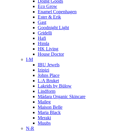
Doing Goods
Eco Grow
Enamel Copenhagen
Ester & Erik
Gast
Goodnight Light
Gridelli
Hafi
Himla
HK Living
House Doctor
I-M
IBU Jewels
Izipizi
Johns Place
L:A Bruket
Lakrids by Bülow
Lindform
Mádara Organic Skincare
Maileg
Maison Belle
Maria Black
Meraki
Muubs
N-R