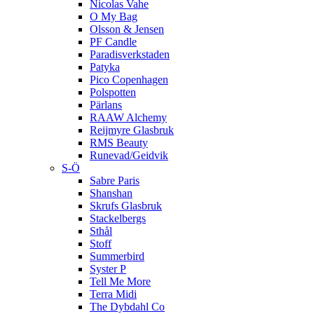
Nicolas Vahe
O My Bag
Olsson & Jensen
PF Candle
Paradisverkstaden
Patyka
Pico Copenhagen
Polspotten
Pärlans
RAAW Alchemy
Reijmyre Glasbruk
RMS Beauty
Runevad/Geidvik
S-Ö
Sabre Paris
Shanshan
Skrufs Glasbruk
Stackelbergs
Sthål
Stoff
Summerbird
Syster P
Tell Me More
Terra Midi
The Dybdahl Co