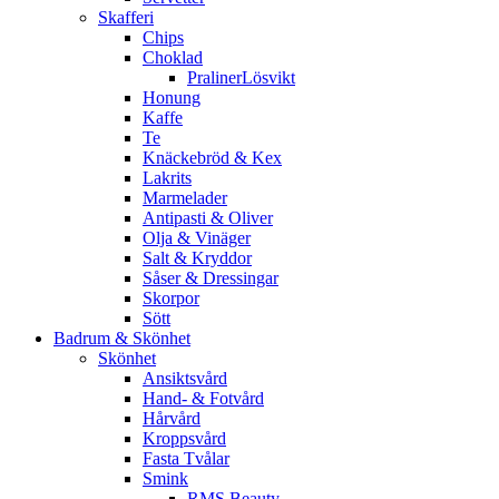
Skafferi
Chips
Choklad
PralinerLösvikt
Honung
Kaffe
Te
Knäckebröd & Kex
Lakrits
Marmelader
Antipasti & Oliver
Olja & Vinäger
Salt & Kryddor
Såser & Dressingar
Skorpor
Sött
Badrum & Skönhet
Skönhet
Ansiktsvård
Hand- & Fotvård
Hårvård
Kroppsvård
Fasta Tvålar
Smink
RMS Beauty