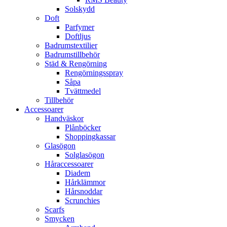
Solskydd
Doft
Parfymer
Doftljus
Badrumstextilier
Badrumstillbehör
Städ & Rengörning
Rengörningsspray
Såpa
Tvättmedel
Tillbehör
Accessoarer
Handväskor
Plånböcker
Shoppingkassar
Glasögon
Solglasögon
Håraccessoarer
Diadem
Hårklämmor
Hårsnoddar
Scrunchies
Scarfs
Smycken