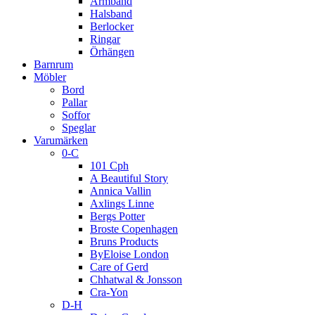
Armband
Halsband
Berlocker
Ringar
Örhängen
Barnrum
Möbler
Bord
Pallar
Soffor
Speglar
Varumärken
0-C
101 Cph
A Beautiful Story
Annica Vallin
Axlings Linne
Bergs Potter
Broste Copenhagen
Bruns Products
ByEloise London
Care of Gerd
Chhatwal & Jonsson
Cra-Yon
D-H