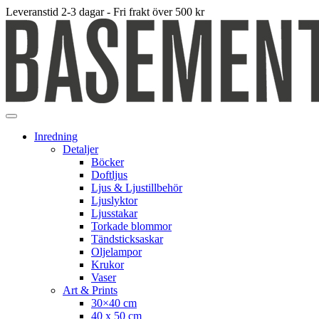
Leveranstid 2-3 dagar - Fri frakt över 500 kr
Inredning
Detaljer
Böcker
Doftljus
Ljus & Ljustillbehör
Ljuslyktor
Ljusstakar
Torkade blommor
Tändsticksaskar
Oljelampor
Krukor
Vaser
Art & Prints
30×40 cm
40 x 50 cm