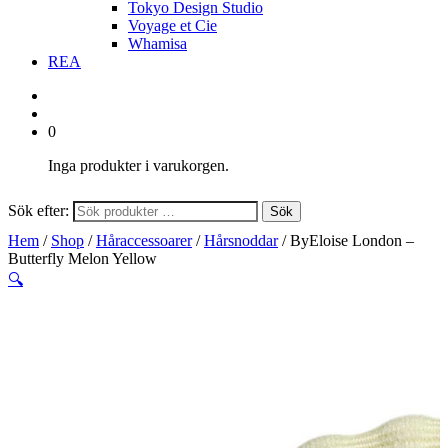
Tokyo Design Studio
Voyage et Cie
Whamisa
REA
0
Inga produkter i varukorgen.
Sök efter:
Sök
Hem
/
Shop
/
Håraccessoarer
/
Hårsnoddar
/ ByEloise London –
Butterfly Melon Yellow
🔍