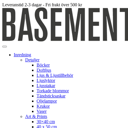
Leveranstid 2-3 dagar - Fri frakt över 500 kr
Inredning
Detaljer
Böcker
Doftljus
Ljus & Ljustillbehör
Ljuslyktor
Ljusstakar
Torkade blommor
Tändsticksaskar
Oljelampor
Krukor
Vaser
Art & Prints
30×40 cm
40 x 50 cm