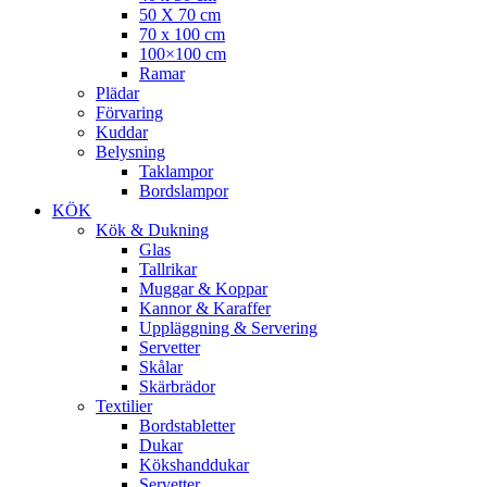
50 X 70 cm
70 x 100 cm
100×100 cm
Ramar
Plädar
Förvaring
Kuddar
Belysning
Taklampor
Bordslampor
KÖK
Kök & Dukning
Glas
Tallrikar
Muggar & Koppar
Kannor & Karaffer
Uppläggning & Servering
Servetter
Skålar
Skärbrädor
Textilier
Bordstabletter
Dukar
Kökshanddukar
Servetter