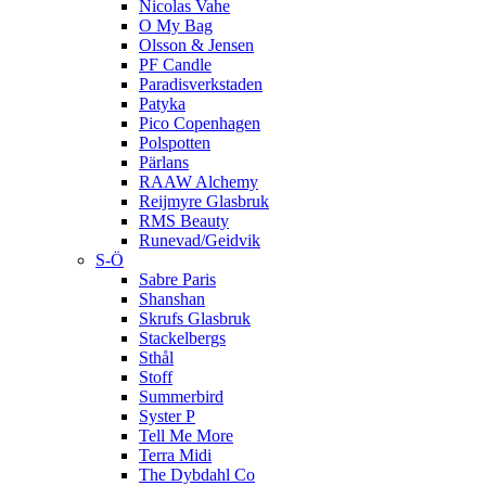
Nicolas Vahe
O My Bag
Olsson & Jensen
PF Candle
Paradisverkstaden
Patyka
Pico Copenhagen
Polspotten
Pärlans
RAAW Alchemy
Reijmyre Glasbruk
RMS Beauty
Runevad/Geidvik
S-Ö
Sabre Paris
Shanshan
Skrufs Glasbruk
Stackelbergs
Sthål
Stoff
Summerbird
Syster P
Tell Me More
Terra Midi
The Dybdahl Co