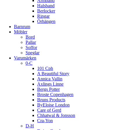
Armband
Halsband
Berlocker
Ringar
Örhängen
Barnrum
Möbler
Bord
Pallar
Soffor
Speglar
Varumärken
0-C
101 Cph
A Beautiful Story
Annica Vallin
Axlings Linne
Bergs Potter
Broste Copenhagen
Bruns Products
ByEloise London
Care of Gerd
Chhatwal & Jonsson
Cra-Yon
D-H