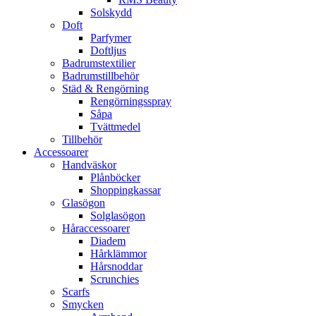
Solskydd
Doft
Parfymer
Doftljus
Badrumstextilier
Badrumstillbehör
Städ & Rengörning
Rengörningsspray
Såpa
Tvättmedel
Tillbehör
Accessoarer
Handväskor
Plånböcker
Shoppingkassar
Glasögon
Solglasögon
Håraccessoarer
Diadem
Hårklämmor
Hårsnoddar
Scrunchies
Scarfs
Smycken