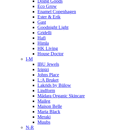
Doing Goods
Eco Grow
Enamel Copenhagen
Ester & Erik
Gast
Goodnight Light
Gridelli
Hafi
Himla
HK Living
House Doctor
I-M
IBU Jewels
Izipizi
Johns Place
L:A Bruket
Lakrids by Bülow
Lindform
Mádara Organic Skincare
Maileg
Maison Belle
Maria Black
Meraki
Muubs
N-R