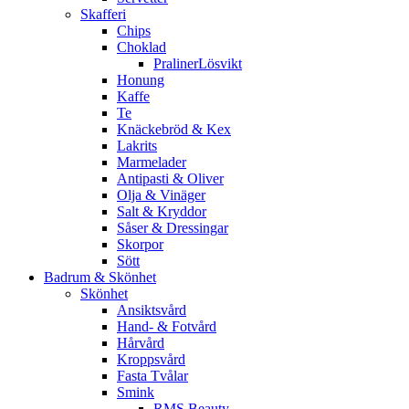
Skafferi
Chips
Choklad
PralinerLösvikt
Honung
Kaffe
Te
Knäckebröd & Kex
Lakrits
Marmelader
Antipasti & Oliver
Olja & Vinäger
Salt & Kryddor
Såser & Dressingar
Skorpor
Sött
Badrum & Skönhet
Skönhet
Ansiktsvård
Hand- & Fotvård
Hårvård
Kroppsvård
Fasta Tvålar
Smink
RMS Beauty