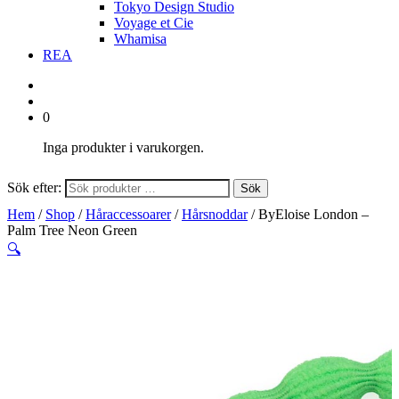
Tokyo Design Studio
Voyage et Cie
Whamisa
REA
0
Inga produkter i varukorgen.
Sök efter:
Sök
Hem
/
Shop
/
Håraccessoarer
/
Hårsnoddar
/ ByEloise London –
Palm Tree Neon Green
🔍