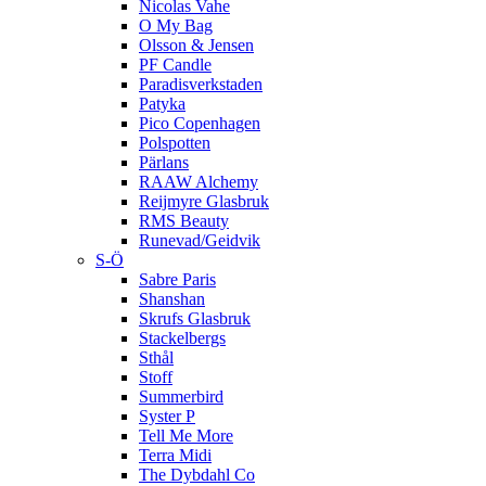
Nicolas Vahe
O My Bag
Olsson & Jensen
PF Candle
Paradisverkstaden
Patyka
Pico Copenhagen
Polspotten
Pärlans
RAAW Alchemy
Reijmyre Glasbruk
RMS Beauty
Runevad/Geidvik
S-Ö
Sabre Paris
Shanshan
Skrufs Glasbruk
Stackelbergs
Sthål
Stoff
Summerbird
Syster P
Tell Me More
Terra Midi
The Dybdahl Co