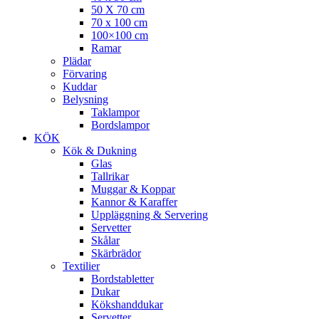
50 X 70 cm
70 x 100 cm
100×100 cm
Ramar
Plädar
Förvaring
Kuddar
Belysning
Taklampor
Bordslampor
KÖK
Kök & Dukning
Glas
Tallrikar
Muggar & Koppar
Kannor & Karaffer
Uppläggning & Servering
Servetter
Skålar
Skärbrädor
Textilier
Bordstabletter
Dukar
Kökshanddukar
Servetter