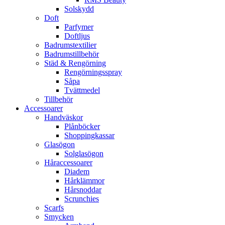
Solskydd
Doft
Parfymer
Doftljus
Badrumstextilier
Badrumstillbehör
Städ & Rengörning
Rengörningsspray
Såpa
Tvättmedel
Tillbehör
Accessoarer
Handväskor
Plånböcker
Shoppingkassar
Glasögon
Solglasögon
Håraccessoarer
Diadem
Hårklämmor
Hårsnoddar
Scrunchies
Scarfs
Smycken