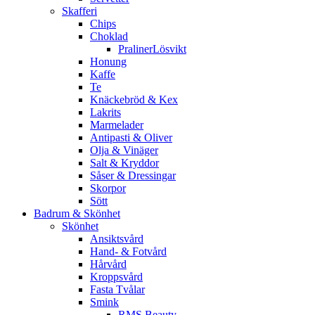
Skafferi
Chips
Choklad
PralinerLösvikt
Honung
Kaffe
Te
Knäckebröd & Kex
Lakrits
Marmelader
Antipasti & Oliver
Olja & Vinäger
Salt & Kryddor
Såser & Dressingar
Skorpor
Sött
Badrum & Skönhet
Skönhet
Ansiktsvård
Hand- & Fotvård
Hårvård
Kroppsvård
Fasta Tvålar
Smink
RMS Beauty