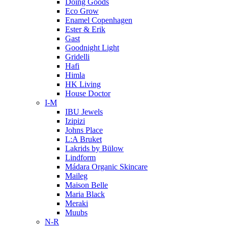
Doing Goods
Eco Grow
Enamel Copenhagen
Ester & Erik
Gast
Goodnight Light
Gridelli
Hafi
Himla
HK Living
House Doctor
I-M
IBU Jewels
Izipizi
Johns Place
L:A Bruket
Lakrids by Bülow
Lindform
Mádara Organic Skincare
Maileg
Maison Belle
Maria Black
Meraki
Muubs
N-R