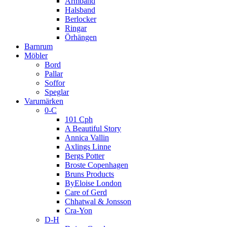
Armband
Halsband
Berlocker
Ringar
Örhängen
Barnrum
Möbler
Bord
Pallar
Soffor
Speglar
Varumärken
0-C
101 Cph
A Beautiful Story
Annica Vallin
Axlings Linne
Bergs Potter
Broste Copenhagen
Bruns Products
ByEloise London
Care of Gerd
Chhatwal & Jonsson
Cra-Yon
D-H