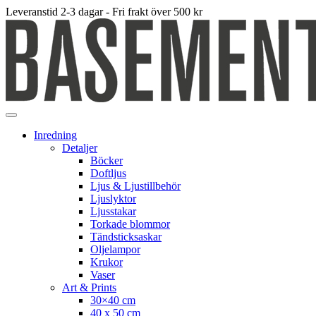
Leveranstid 2-3 dagar - Fri frakt över 500 kr
Inredning
Detaljer
Böcker
Doftljus
Ljus & Ljustillbehör
Ljuslyktor
Ljusstakar
Torkade blommor
Tändsticksaskar
Oljelampor
Krukor
Vaser
Art & Prints
30×40 cm
40 x 50 cm