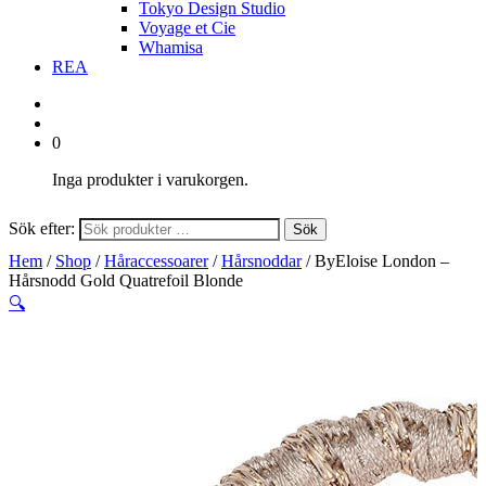
Tokyo Design Studio
Voyage et Cie
Whamisa
REA
0
Inga produkter i varukorgen.
Sök efter:
Sök
Hem
/
Shop
/
Håraccessoarer
/
Hårsnoddar
/ ByEloise London –
Hårsnodd Gold Quatrefoil Blonde
🔍