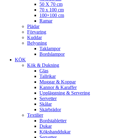
50 X 70 cm
70 x 100 cm
100×100 cm
Ramar
Plädar
Förvaring
Kuddar
Belysning
Taklampor
Bordslampor
KÖK
Kök & Dukning
Glas
Tallrikar
Muggar & Koppar
Kannor & Karaffer
Uppläggning & Servering
Servetter
Skålar
Skärbrädor
Textilier
Bordstabletter
Dukar
Kökshanddukar
Servetter