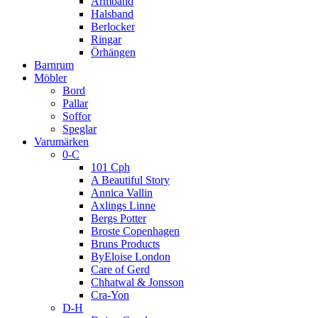
Armband
Halsband
Berlocker
Ringar
Örhängen
Barnrum
Möbler
Bord
Pallar
Soffor
Speglar
Varumärken
0-C
101 Cph
A Beautiful Story
Annica Vallin
Axlings Linne
Bergs Potter
Broste Copenhagen
Bruns Products
ByEloise London
Care of Gerd
Chhatwal & Jonsson
Cra-Yon
D-H