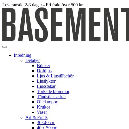
Leveranstid 2-3 dagar - Fri frakt över 500 kr
Inredning
Detaljer
Böcker
Doftljus
Ljus & Ljustillbehör
Ljuslyktor
Ljusstakar
Torkade blommor
Tändsticksaskar
Oljelampor
Krukor
Vaser
Art & Prints
30×40 cm
40 x 50 cm