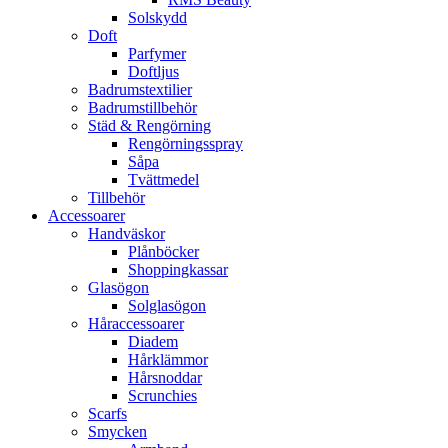
Solskydd
Doft
Parfymer
Doftljus
Badrumstextilier
Badrumstillbehör
Städ & Rengörning
Rengörningsspray
Såpa
Tvättmedel
Tillbehör
Accessoarer
Handväskor
Plånböcker
Shoppingkassar
Glasögon
Solglasögon
Håraccessoarer
Diadem
Hårklämmor
Hårsnoddar
Scrunchies
Scarfs
Smycken