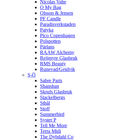
Nicolas Vahe
O My Bag
Olsson & Jensen
PF Candle
Paradisverkstaden
Patyka
Pico Copenhagen
Polspotten
Pärlans
RAAW Alchemy
Reijmyre Glasbruk
RMS Beauty
Runevad/Geidvik
S-Ö
Sabre Paris
Shanshan
Skrufs Glasbruk
Stackelbergs
Sthål
Stoff
Summerbird
Syster P
Tell Me More
Terra Midi
The Dybdahl Co