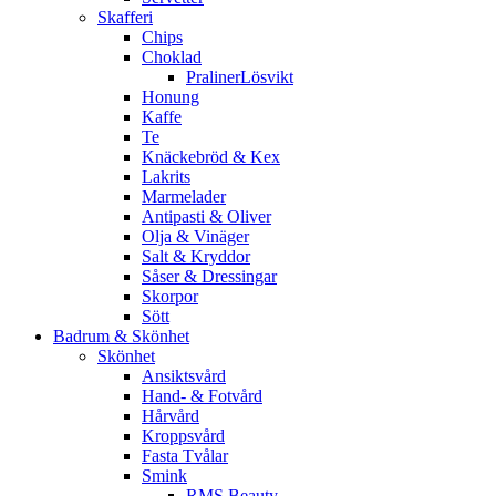
Skafferi
Chips
Choklad
PralinerLösvikt
Honung
Kaffe
Te
Knäckebröd & Kex
Lakrits
Marmelader
Antipasti & Oliver
Olja & Vinäger
Salt & Kryddor
Såser & Dressingar
Skorpor
Sött
Badrum & Skönhet
Skönhet
Ansiktsvård
Hand- & Fotvård
Hårvård
Kroppsvård
Fasta Tvålar
Smink
RMS Beauty