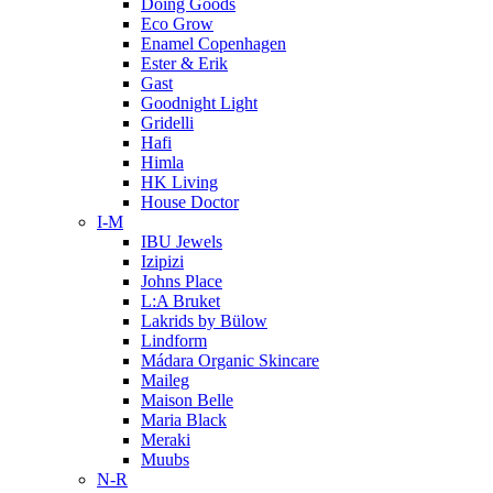
Doing Goods
Eco Grow
Enamel Copenhagen
Ester & Erik
Gast
Goodnight Light
Gridelli
Hafi
Himla
HK Living
House Doctor
I-M
IBU Jewels
Izipizi
Johns Place
L:A Bruket
Lakrids by Bülow
Lindform
Mádara Organic Skincare
Maileg
Maison Belle
Maria Black
Meraki
Muubs
N-R