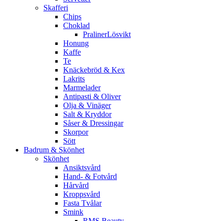
Skafferi
Chips
Choklad
PralinerLösvikt
Honung
Kaffe
Te
Knäckebröd & Kex
Lakrits
Marmelader
Antipasti & Oliver
Olja & Vinäger
Salt & Kryddor
Såser & Dressingar
Skorpor
Sött
Badrum & Skönhet
Skönhet
Ansiktsvård
Hand- & Fotvård
Hårvård
Kroppsvård
Fasta Tvålar
Smink
RMS Beauty