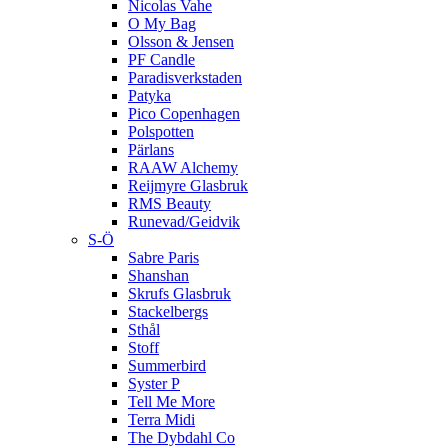
Nicolas Vahe
O My Bag
Olsson & Jensen
PF Candle
Paradisverkstaden
Patyka
Pico Copenhagen
Polspotten
Pärlans
RAAW Alchemy
Reijmyre Glasbruk
RMS Beauty
Runevad/Geidvik
S-Ö
Sabre Paris
Shanshan
Skrufs Glasbruk
Stackelbergs
Sthål
Stoff
Summerbird
Syster P
Tell Me More
Terra Midi
The Dybdahl Co