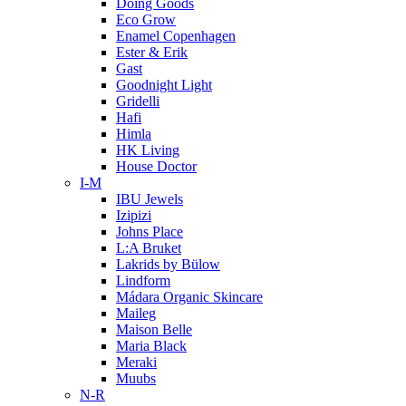
Doing Goods
Eco Grow
Enamel Copenhagen
Ester & Erik
Gast
Goodnight Light
Gridelli
Hafi
Himla
HK Living
House Doctor
I-M
IBU Jewels
Izipizi
Johns Place
L:A Bruket
Lakrids by Bülow
Lindform
Mádara Organic Skincare
Maileg
Maison Belle
Maria Black
Meraki
Muubs
N-R