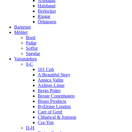
Armband
Halsband
Berlocker
Ringar
Örhängen
Barnrum
Möbler
Bord
Pallar
Soffor
Speglar
Varumärken
0-C
101 Cph
A Beautiful Story
Annica Vallin
Axlings Linne
Bergs Potter
Broste Copenhagen
Bruns Products
ByEloise London
Care of Gerd
Chhatwal & Jonsson
Cra-Yon
D-H