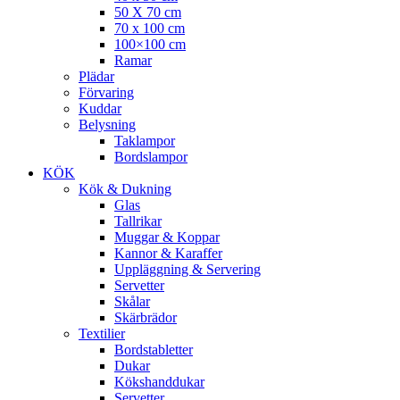
50 X 70 cm
70 x 100 cm
100×100 cm
Ramar
Plädar
Förvaring
Kuddar
Belysning
Taklampor
Bordslampor
KÖK
Kök & Dukning
Glas
Tallrikar
Muggar & Koppar
Kannor & Karaffer
Uppläggning & Servering
Servetter
Skålar
Skärbrädor
Textilier
Bordstabletter
Dukar
Kökshanddukar
Servetter