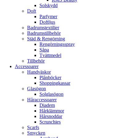
Solskydd
Doft
Parfymer
Doftljus
Badrumstextilier
Badrumstillbehör
Städ & Rengörning
Rengörningsspray
Såpa
Tvättmedel
Tillbehör
Accessoarer
Handväskor
Plånböcker
Shoppingkassar
Glasögon
Solglasögon
Håraccessoarer
Diadem
Hårklämmor
Hårsnoddar
Scrunchies
Scarfs
Smycken