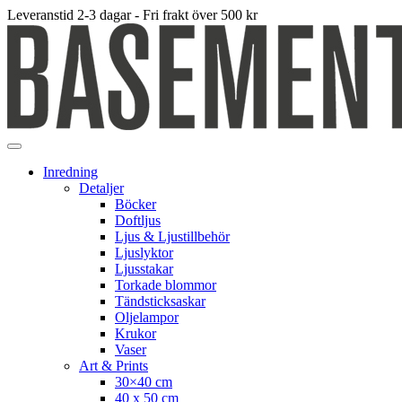
Leveranstid 2-3 dagar - Fri frakt över 500 kr
Inredning
Detaljer
Böcker
Doftljus
Ljus & Ljustillbehör
Ljuslyktor
Ljusstakar
Torkade blommor
Tändsticksaskar
Oljelampor
Krukor
Vaser
Art & Prints
30×40 cm
40 x 50 cm