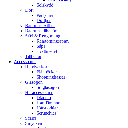
Solskydd
Doft
Parfymer
Doftljus
Badrumstextilier
Badrumstillbehör
Städ & Rengörning
Rengörningsspray
Såpa
Tvättmedel
Tillbehör
Accessoarer
Handväskor
Plånböcker
Shoppingkassar
Glasögon
Solglasögon
Håraccessoarer
Diadem
Hårklämmor
Hårsnoddar
Scrunchies
Scarfs
Smycken