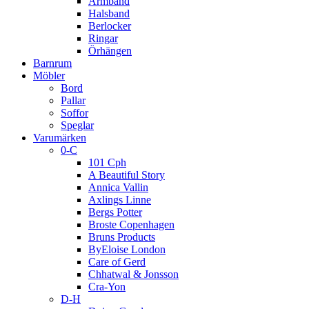
Armband
Halsband
Berlocker
Ringar
Örhängen
Barnrum
Möbler
Bord
Pallar
Soffor
Speglar
Varumärken
0-C
101 Cph
A Beautiful Story
Annica Vallin
Axlings Linne
Bergs Potter
Broste Copenhagen
Bruns Products
ByEloise London
Care of Gerd
Chhatwal & Jonsson
Cra-Yon
D-H