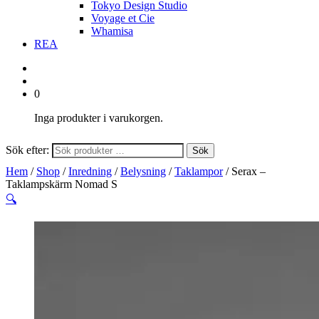
Tokyo Design Studio
Voyage et Cie
Whamisa
REA
0
Inga produkter i varukorgen.
Sök efter:
Sök
Hem
/
Shop
/
Inredning
/
Belysning
/
Taklampor
/ Serax –
Taklampskärm Nomad S
🔍