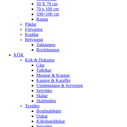
50 X 70 cm
70 x 100 cm
100×100 cm
Ramar
Plädar
Förvaring
Kuddar
Belysning
Taklampor
Bordslampor
KÖK
Kök & Dukning
Glas
Tallrikar
Muggar & Koppar
Kannor & Karaffer
Uppläggning & Servering
Servetter
Skålar
Skärbrädor
Textilier
Bordstabletter
Dukar
Kökshanddukar
Servetter