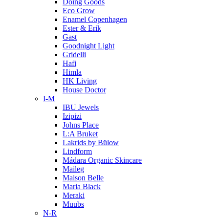
Doing Goods
Eco Grow
Enamel Copenhagen
Ester & Erik
Gast
Goodnight Light
Gridelli
Hafi
Himla
HK Living
House Doctor
I-M
IBU Jewels
Izipizi
Johns Place
L:A Bruket
Lakrids by Bülow
Lindform
Mádara Organic Skincare
Maileg
Maison Belle
Maria Black
Meraki
Muubs
N-R