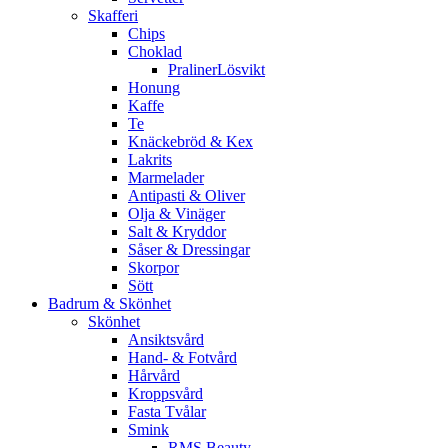
Skafferi
Chips
Choklad
PralinerLösvikt
Honung
Kaffe
Te
Knäckebröd & Kex
Lakrits
Marmelader
Antipasti & Oliver
Olja & Vinäger
Salt & Kryddor
Såser & Dressingar
Skorpor
Sött
Badrum & Skönhet
Skönhet
Ansiktsvård
Hand- & Fotvård
Hårvård
Kroppsvård
Fasta Tvålar
Smink
RMS Beauty