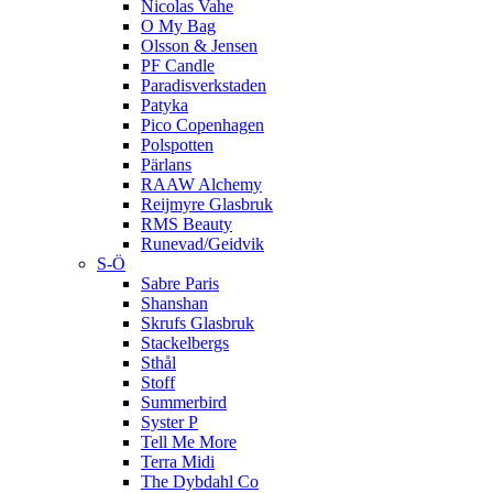
Nicolas Vahe
O My Bag
Olsson & Jensen
PF Candle
Paradisverkstaden
Patyka
Pico Copenhagen
Polspotten
Pärlans
RAAW Alchemy
Reijmyre Glasbruk
RMS Beauty
Runevad/Geidvik
S-Ö
Sabre Paris
Shanshan
Skrufs Glasbruk
Stackelbergs
Sthål
Stoff
Summerbird
Syster P
Tell Me More
Terra Midi
The Dybdahl Co