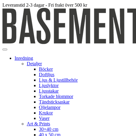
Leveranstid 2-3 dagar - Fri frakt över 500 kr
Inredning
Detaljer
Böcker
Doftljus
Ljus & Ljustillbehör
Ljuslyktor
Ljusstakar
Torkade blommor
Tändsticksaskar
Oljelampor
Krukor
Vaser
Art & Prints
30×40 cm
40 x 50 cm