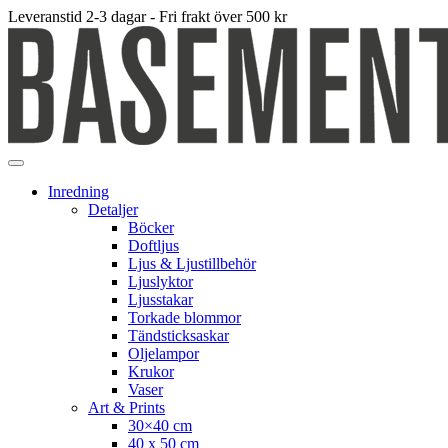
Leveranstid 2-3 dagar - Fri frakt över 500 kr
Inredning
Detaljer
Böcker
Doftljus
Ljus & Ljustillbehör
Ljuslyktor
Ljusstakar
Torkade blommor
Tändsticksaskar
Oljelampor
Krukor
Vaser
Art & Prints
30×40 cm
40 x 50 cm