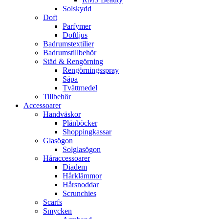
Solskydd
Doft
Parfymer
Doftljus
Badrumstextilier
Badrumstillbehör
Städ & Rengörning
Rengörningsspray
Såpa
Tvättmedel
Tillbehör
Accessoarer
Handväskor
Plånböcker
Shoppingkassar
Glasögon
Solglasögon
Håraccessoarer
Diadem
Hårklämmor
Hårsnoddar
Scrunchies
Scarfs
Smycken