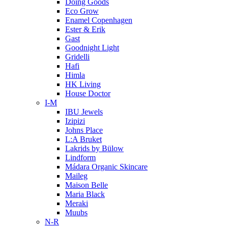
Doing Goods
Eco Grow
Enamel Copenhagen
Ester & Erik
Gast
Goodnight Light
Gridelli
Hafi
Himla
HK Living
House Doctor
I-M
IBU Jewels
Izipizi
Johns Place
L:A Bruket
Lakrids by Bülow
Lindform
Mádara Organic Skincare
Maileg
Maison Belle
Maria Black
Meraki
Muubs
N-R