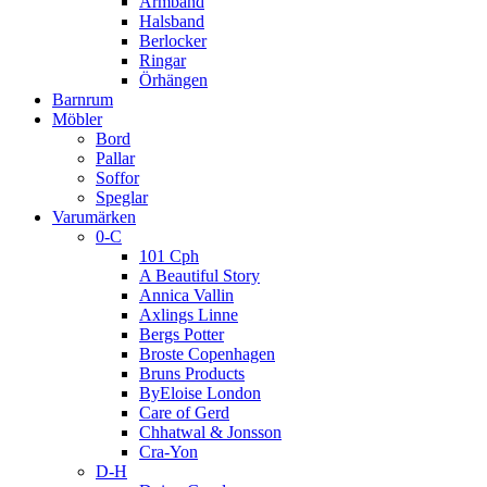
Armband
Halsband
Berlocker
Ringar
Örhängen
Barnrum
Möbler
Bord
Pallar
Soffor
Speglar
Varumärken
0-C
101 Cph
A Beautiful Story
Annica Vallin
Axlings Linne
Bergs Potter
Broste Copenhagen
Bruns Products
ByEloise London
Care of Gerd
Chhatwal & Jonsson
Cra-Yon
D-H