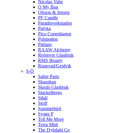
Nicolas Vahe
O My Bag
Olsson & Jensen
PF Candle
Paradisverkstaden
Patyka
Pico Copenhagen
Polspotten
Pärlans
RAAW Alchemy
Reijmyre Glasbruk
RMS Beauty
Runevad/Geidvik
S-Ö
Sabre Paris
Shanshan
Skrufs Glasbruk
Stackelbergs
Sthål
Stoff
Summerbird
Syster P
Tell Me More
Terra Midi
The Dybdahl Co