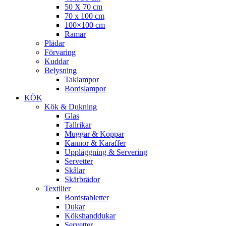
50 X 70 cm
70 x 100 cm
100×100 cm
Ramar
Plädar
Förvaring
Kuddar
Belysning
Taklampor
Bordslampor
KÖK
Kök & Dukning
Glas
Tallrikar
Muggar & Koppar
Kannor & Karaffer
Uppläggning & Servering
Servetter
Skålar
Skärbrädor
Textilier
Bordstabletter
Dukar
Kökshanddukar
Servetter