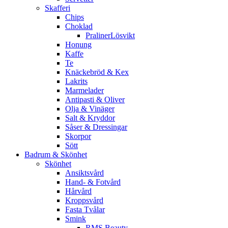
Skafferi
Chips
Choklad
PralinerLösvikt
Honung
Kaffe
Te
Knäckebröd & Kex
Lakrits
Marmelader
Antipasti & Oliver
Olja & Vinäger
Salt & Kryddor
Såser & Dressingar
Skorpor
Sött
Badrum & Skönhet
Skönhet
Ansiktsvård
Hand- & Fotvård
Hårvård
Kroppsvård
Fasta Tvålar
Smink
RMS Beauty