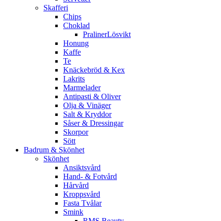
Skafferi
Chips
Choklad
PralinerLösvikt
Honung
Kaffe
Te
Knäckebröd & Kex
Lakrits
Marmelader
Antipasti & Oliver
Olja & Vinäger
Salt & Kryddor
Såser & Dressingar
Skorpor
Sött
Badrum & Skönhet
Skönhet
Ansiktsvård
Hand- & Fotvård
Hårvård
Kroppsvård
Fasta Tvålar
Smink
RMS Beauty