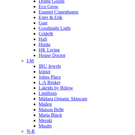
Doing Goods
Eco Grow
Enamel Copenhagen
Ester & Erik
Gast
Goodnight Light
Gridelli
Hafi
Himla
HK Living
House Doctor
I-M
IBU Jewels
Izipizi
Johns Place
L:A Bruket
Lakrids by Bülow
Lindform
Mádara Organic Skincare
Maileg
Maison Belle
Maria Black
Meraki
Muubs
N-R