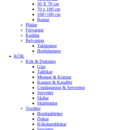
50 X 70 cm
70 x 100 cm
100×100 cm
Ramar
Plädar
Förvaring
Kuddar
Belysning
Taklampor
Bordslampor
KÖK
Kök & Dukning
Glas
Tallrikar
Muggar & Koppar
Kannor & Karaffer
Uppläggning & Servering
Servetter
Skålar
Skärbrädor
Textilier
Bordstabletter
Dukar
Kökshanddukar
Servetter