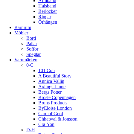
Armband
Halsband
Berlocker
Ringar
Örhängen
Barnrum
Möbler
Bord
Pallar
Soffor
Speglar
Varumärken
0-C
101 Cph
A Beautiful Story
Annica Vallin
Axlings Linne
Bergs Potter
Broste Copenhagen
Bruns Products
ByEloise London
Care of Gerd
Chhatwal & Jonsson
Cra-Yon
D-H