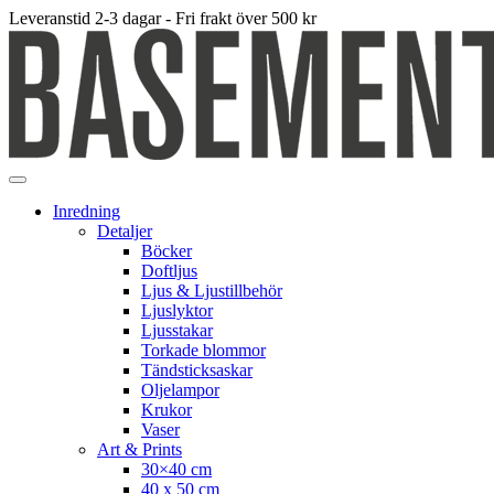
Leveranstid 2-3 dagar - Fri frakt över 500 kr
Inredning
Detaljer
Böcker
Doftljus
Ljus & Ljustillbehör
Ljuslyktor
Ljusstakar
Torkade blommor
Tändsticksaskar
Oljelampor
Krukor
Vaser
Art & Prints
30×40 cm
40 x 50 cm