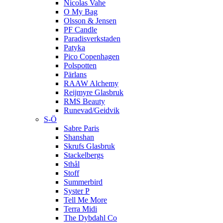
Nicolas Vahe
O My Bag
Olsson & Jensen
PF Candle
Paradisverkstaden
Patyka
Pico Copenhagen
Polspotten
Pärlans
RAAW Alchemy
Reijmyre Glasbruk
RMS Beauty
Runevad/Geidvik
S-Ö
Sabre Paris
Shanshan
Skrufs Glasbruk
Stackelbergs
Sthål
Stoff
Summerbird
Syster P
Tell Me More
Terra Midi
The Dybdahl Co