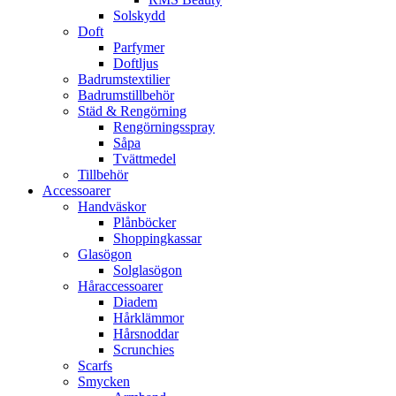
Solskydd
Doft
Parfymer
Doftljus
Badrumstextilier
Badrumstillbehör
Städ & Rengörning
Rengörningsspray
Såpa
Tvättmedel
Tillbehör
Accessoarer
Handväskor
Plånböcker
Shoppingkassar
Glasögon
Solglasögon
Håraccessoarer
Diadem
Hårklämmor
Hårsnoddar
Scrunchies
Scarfs
Smycken