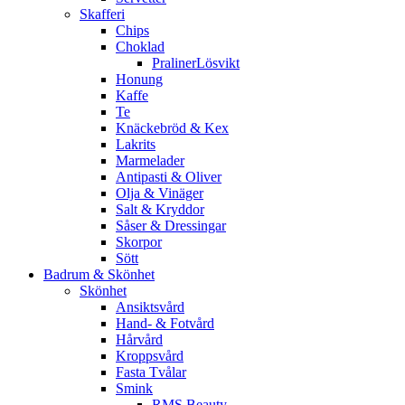
Skafferi
Chips
Choklad
PralinerLösvikt
Honung
Kaffe
Te
Knäckebröd & Kex
Lakrits
Marmelader
Antipasti & Oliver
Olja & Vinäger
Salt & Kryddor
Såser & Dressingar
Skorpor
Sött
Badrum & Skönhet
Skönhet
Ansiktsvård
Hand- & Fotvård
Hårvård
Kroppsvård
Fasta Tvålar
Smink
RMS Beauty