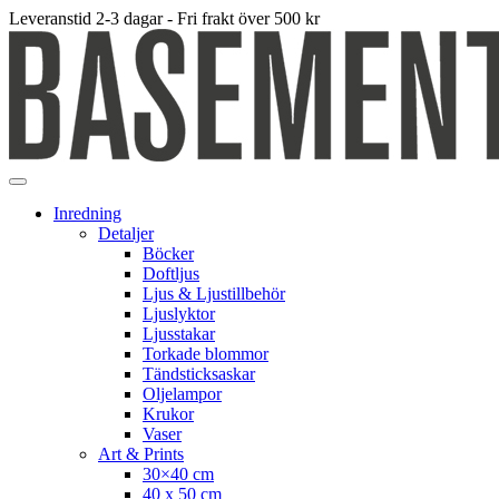
Leveranstid 2-3 dagar - Fri frakt över 500 kr
Inredning
Detaljer
Böcker
Doftljus
Ljus & Ljustillbehör
Ljuslyktor
Ljusstakar
Torkade blommor
Tändsticksaskar
Oljelampor
Krukor
Vaser
Art & Prints
30×40 cm
40 x 50 cm