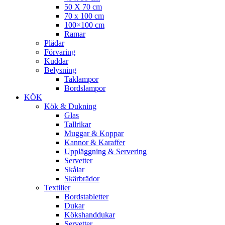
50 X 70 cm
70 x 100 cm
100×100 cm
Ramar
Plädar
Förvaring
Kuddar
Belysning
Taklampor
Bordslampor
KÖK
Kök & Dukning
Glas
Tallrikar
Muggar & Koppar
Kannor & Karaffer
Uppläggning & Servering
Servetter
Skålar
Skärbrädor
Textilier
Bordstabletter
Dukar
Kökshanddukar
Servetter