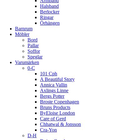
Armband
Halsband
Berlocker
Ringar
Örhängen
Barnrum
Möbler
Bord
Pallar
Soffor
Speglar
Varumärken
0-C
101 Cph
A Beautiful Story
Annica Vallin
Axlings Linne
Bergs Potter
Broste Copenhagen
Bruns Products
ByEloise London
Care of Gerd
Chhatwal & Jonsson
Cra-Yon
D-H