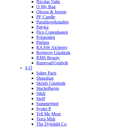
Nicolas Vahe
O My Bag
Olsson & Jensen
PF Candle
Paradisverkstaden
Patyka
Pico Copenhagen
Polspotten
Pärlans
RAAW Alchemy
Reijmyre Glasbruk
RMS Beauty
Runevad/Geidvik
S-Ö
Sabre Paris
Shanshan
Skrufs Glasbruk
Stackelbergs
Sthål
Stoff
Summerbird
Syster P
Tell Me More
Terra Midi
The Dybdahl Co