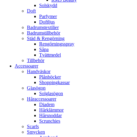
Solskydd
Doft
Parfymer
Doftljus
Badrumstextilier
Badrumstillbehör
Städ & Rengörning
Rengörningsspray
Såpa
Tvättmedel
Tillbehör
Accessoarer
Handväskor
Plånböcker
Shoppingkassar
Glasögon
Solglasögon
Håraccessoarer
Diadem
Hårklämmor
Hårsnoddar
Scrunchies
Scarfs
Smycken