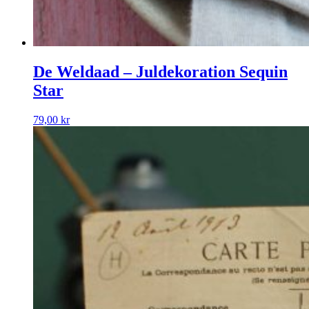
De Weldaad – Juldekoration Sequin
Star
79,00
kr