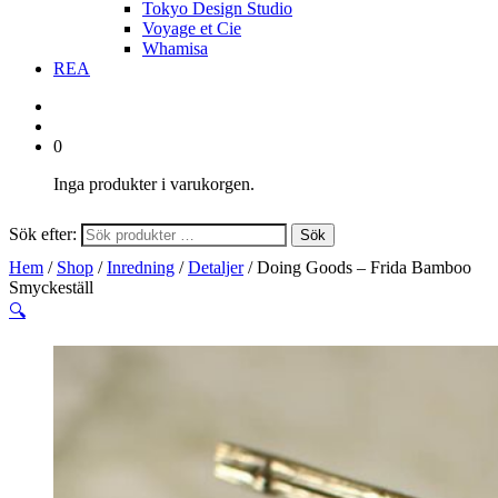
Tokyo Design Studio
Voyage et Cie
Whamisa
REA
0
Inga produkter i varukorgen.
Sök efter:
Sök
Hem
/
Shop
/
Inredning
/
Detaljer
/ Doing Goods – Frida Bamboo
Smyckeställ
🔍