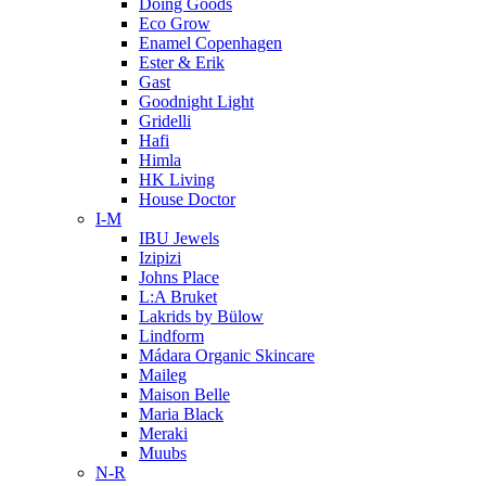
Doing Goods
Eco Grow
Enamel Copenhagen
Ester & Erik
Gast
Goodnight Light
Gridelli
Hafi
Himla
HK Living
House Doctor
I-M
IBU Jewels
Izipizi
Johns Place
L:A Bruket
Lakrids by Bülow
Lindform
Mádara Organic Skincare
Maileg
Maison Belle
Maria Black
Meraki
Muubs
N-R