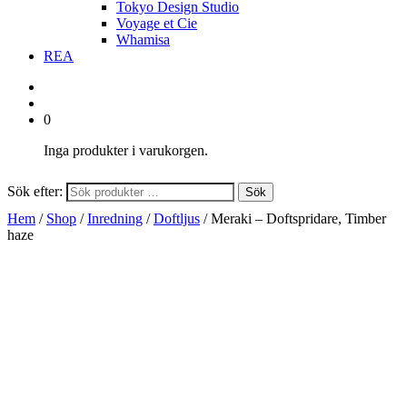
Tokyo Design Studio
Voyage et Cie
Whamisa
REA
0
Inga produkter i varukorgen.
Sök efter:
Sök
Hem
/
Shop
/
Inredning
/
Doftljus
/ Meraki – Doftspridare, Timber
haze