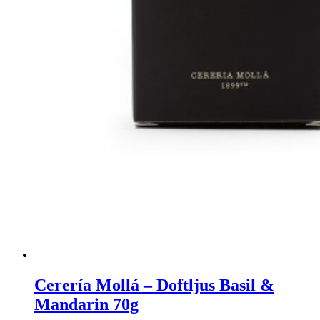
Cerería Mollá – Doftljus Basil &
Mandarin 70g