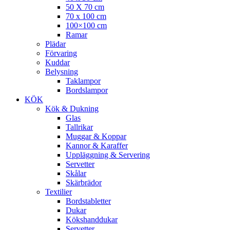
50 X 70 cm
70 x 100 cm
100×100 cm
Ramar
Plädar
Förvaring
Kuddar
Belysning
Taklampor
Bordslampor
KÖK
Kök & Dukning
Glas
Tallrikar
Muggar & Koppar
Kannor & Karaffer
Uppläggning & Servering
Servetter
Skålar
Skärbrädor
Textilier
Bordstabletter
Dukar
Kökshanddukar
Servetter