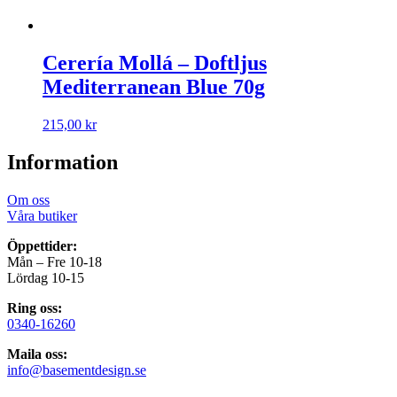
Cerería Mollá – Doftljus
Mediterranean Blue 70g
215,00
kr
Information
Om oss
Våra butiker
Öppettider:
Mån – Fre 10-18
Lördag 10-15
Ring oss:
0340-16260
Maila oss:
info@basementdesign.se