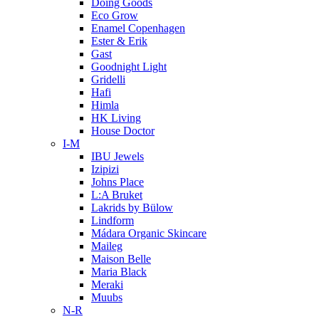
Doing Goods
Eco Grow
Enamel Copenhagen
Ester & Erik
Gast
Goodnight Light
Gridelli
Hafi
Himla
HK Living
House Doctor
I-M
IBU Jewels
Izipizi
Johns Place
L:A Bruket
Lakrids by Bülow
Lindform
Mádara Organic Skincare
Maileg
Maison Belle
Maria Black
Meraki
Muubs
N-R