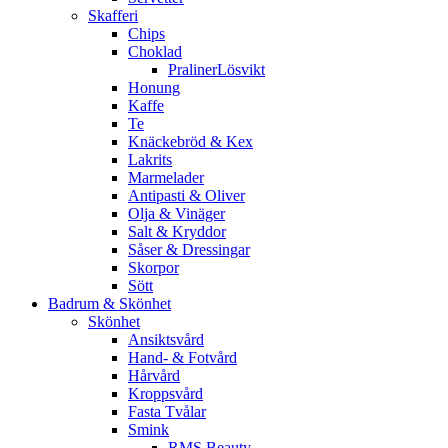
Skafferi
Chips
Choklad
PralinerLösvikt
Honung
Kaffe
Te
Knäckebröd & Kex
Lakrits
Marmelader
Antipasti & Oliver
Olja & Vinäger
Salt & Kryddor
Såser & Dressingar
Skorpor
Sött
Badrum & Skönhet
Skönhet
Ansiktsvård
Hand- & Fotvård
Hårvård
Kroppsvård
Fasta Tvålar
Smink
RMS Beauty