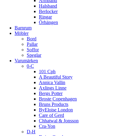
Armband
Halsband
Berlocker
Ringar
Örhängen
Barnrum
Möbler
Bord
Pallar
Soffor
Speglar
Varumärken
0-C
101 Cph
A Beautiful Story
Annica Vallin
Axlings Linne
Bergs Potter
Broste Copenhagen
Bruns Products
ByEloise London
Care of Gerd
Chhatwal & Jonsson
Cra-Yon
D-H