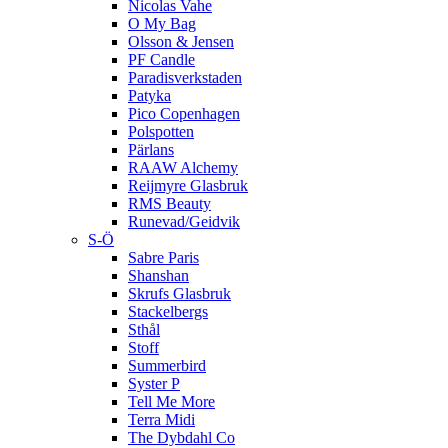
Nicolas Vahe
O My Bag
Olsson & Jensen
PF Candle
Paradisverkstaden
Patyka
Pico Copenhagen
Polspotten
Pärlans
RAAW Alchemy
Reijmyre Glasbruk
RMS Beauty
Runevad/Geidvik
S-Ö
Sabre Paris
Shanshan
Skrufs Glasbruk
Stackelbergs
Sthål
Stoff
Summerbird
Syster P
Tell Me More
Terra Midi
The Dybdahl Co