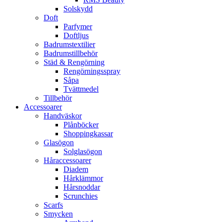
Solskydd
Doft
Parfymer
Doftljus
Badrumstextilier
Badrumstillbehör
Städ & Rengörning
Rengörningsspray
Såpa
Tvättmedel
Tillbehör
Accessoarer
Handväskor
Plånböcker
Shoppingkassar
Glasögon
Solglasögon
Håraccessoarer
Diadem
Hårklämmor
Hårsnoddar
Scrunchies
Scarfs
Smycken