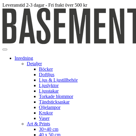
Leveranstid 2-3 dagar - Fri frakt över 500 kr
Inredning
Detaljer
Böcker
Doftljus
Ljus & Ljustillbehör
Ljuslyktor
Ljusstakar
Torkade blommor
Tändsticksaskar
Oljelampor
Krukor
Vaser
Art & Prints
30×40 cm
40 x 50 cm