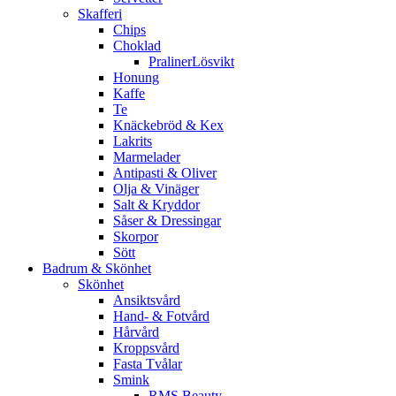
Skafferi
Chips
Choklad
PralinerLösvikt
Honung
Kaffe
Te
Knäckebröd & Kex
Lakrits
Marmelader
Antipasti & Oliver
Olja & Vinäger
Salt & Kryddor
Såser & Dressingar
Skorpor
Sött
Badrum & Skönhet
Skönhet
Ansiktsvård
Hand- & Fotvård
Hårvård
Kroppsvård
Fasta Tvålar
Smink
RMS Beauty