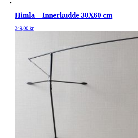
Himla – Innerkudde 30X60 cm
249,00
kr