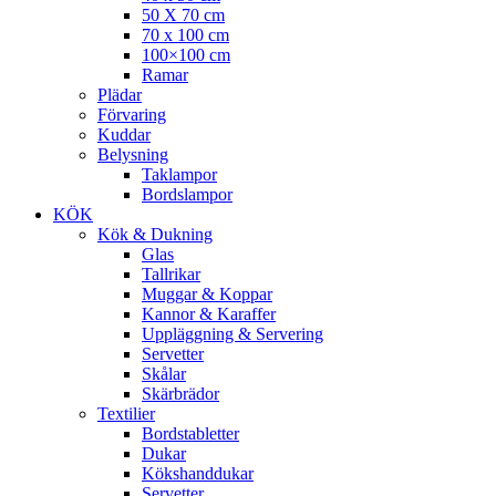
50 X 70 cm
70 x 100 cm
100×100 cm
Ramar
Plädar
Förvaring
Kuddar
Belysning
Taklampor
Bordslampor
KÖK
Kök & Dukning
Glas
Tallrikar
Muggar & Koppar
Kannor & Karaffer
Uppläggning & Servering
Servetter
Skålar
Skärbrädor
Textilier
Bordstabletter
Dukar
Kökshanddukar
Servetter