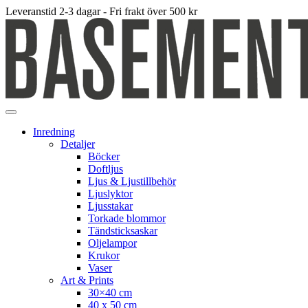
Leveranstid 2-3 dagar - Fri frakt över 500 kr
Inredning
Detaljer
Böcker
Doftljus
Ljus & Ljustillbehör
Ljuslyktor
Ljusstakar
Torkade blommor
Tändsticksaskar
Oljelampor
Krukor
Vaser
Art & Prints
30×40 cm
40 x 50 cm