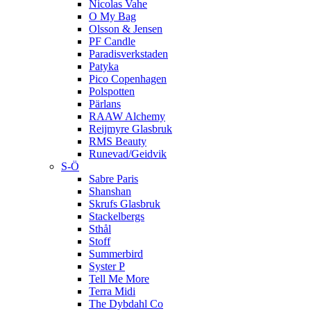
Nicolas Vahe
O My Bag
Olsson & Jensen
PF Candle
Paradisverkstaden
Patyka
Pico Copenhagen
Polspotten
Pärlans
RAAW Alchemy
Reijmyre Glasbruk
RMS Beauty
Runevad/Geidvik
S-Ö
Sabre Paris
Shanshan
Skrufs Glasbruk
Stackelbergs
Sthål
Stoff
Summerbird
Syster P
Tell Me More
Terra Midi
The Dybdahl Co