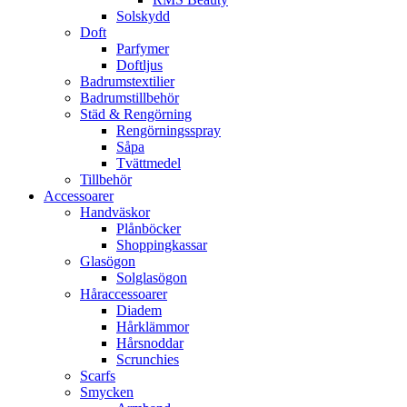
Solskydd
Doft
Parfymer
Doftljus
Badrumstextilier
Badrumstillbehör
Städ & Rengörning
Rengörningsspray
Såpa
Tvättmedel
Tillbehör
Accessoarer
Handväskor
Plånböcker
Shoppingkassar
Glasögon
Solglasögon
Håraccessoarer
Diadem
Hårklämmor
Hårsnoddar
Scrunchies
Scarfs
Smycken