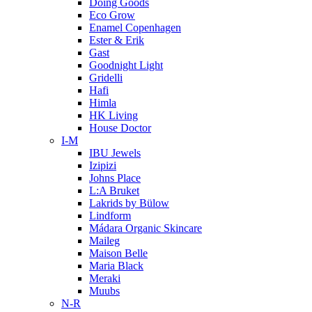
Doing Goods
Eco Grow
Enamel Copenhagen
Ester & Erik
Gast
Goodnight Light
Gridelli
Hafi
Himla
HK Living
House Doctor
I-M
IBU Jewels
Izipizi
Johns Place
L:A Bruket
Lakrids by Bülow
Lindform
Mádara Organic Skincare
Maileg
Maison Belle
Maria Black
Meraki
Muubs
N-R