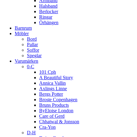
Armband
Halsband
Berlocker
Ringar
Örhängen
Barnrum
Möbler
Bord
Pallar
Soffor
Speglar
Varumärken
0-C
101 Cph
A Beautiful Story
Annica Vallin
Axlings Linne
Bergs Potter
Broste Copenhagen
Bruns Products
ByEloise London
Care of Gerd
Chhatwal & Jonsson
Cra-Yon
D-H