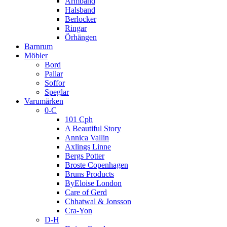
Armband
Halsband
Berlocker
Ringar
Örhängen
Barnrum
Möbler
Bord
Pallar
Soffor
Speglar
Varumärken
0-C
101 Cph
A Beautiful Story
Annica Vallin
Axlings Linne
Bergs Potter
Broste Copenhagen
Bruns Products
ByEloise London
Care of Gerd
Chhatwal & Jonsson
Cra-Yon
D-H