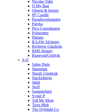
Nicolas Vahe
O My Bag
Olsson & Jensen
PF Candle
Paradisverkstaden
Patyka
Pico Copenhagen
Polspotten
Pärlans
RAAW Alchemy
Reijmyre Glasbruk
RMS Beauty
Runevad/Geidvik
S-Ö
Sabre Paris
Shanshan
Skrufs Glasbruk
Stackelbergs
Sthål
Stoff
Summerbird
Syster P
Tell Me More
Terra Midi
The Dybdahl Co