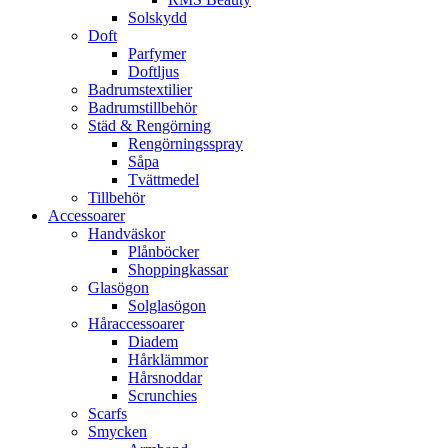
Solskydd
Doft
Parfymer
Doftljus
Badrumstextilier
Badrumstillbehör
Städ & Rengörning
Rengörningsspray
Såpa
Tvättmedel
Tillbehör
Accessoarer
Handväskor
Plånböcker
Shoppingkassar
Glasögon
Solglasögon
Håraccessoarer
Diadem
Hårklämmor
Hårsnoddar
Scrunchies
Scarfs
Smycken