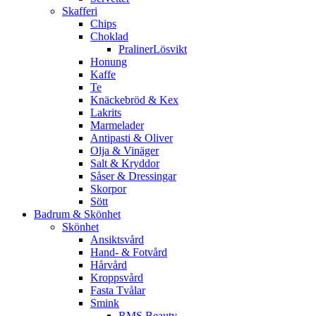
Skafferi
Chips
Choklad
PralinerLösvikt
Honung
Kaffe
Te
Knäckebröd & Kex
Lakrits
Marmelader
Antipasti & Oliver
Olja & Vinäger
Salt & Kryddor
Såser & Dressingar
Skorpor
Sött
Badrum & Skönhet
Skönhet
Ansiktsvård
Hand- & Fotvård
Hårvård
Kroppsvård
Fasta Tvålar
Smink
RMS Beauty