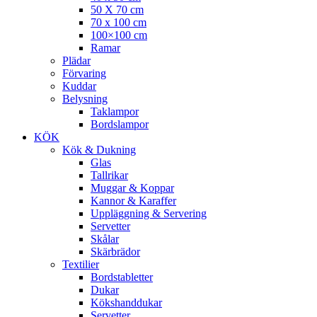
50 X 70 cm
70 x 100 cm
100×100 cm
Ramar
Plädar
Förvaring
Kuddar
Belysning
Taklampor
Bordslampor
KÖK
Kök & Dukning
Glas
Tallrikar
Muggar & Koppar
Kannor & Karaffer
Uppläggning & Servering
Servetter
Skålar
Skärbrädor
Textilier
Bordstabletter
Dukar
Kökshanddukar
Servetter