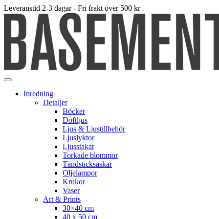
Leveranstid 2-3 dagar - Fri frakt över 500 kr
Inredning
Detaljer
Böcker
Doftljus
Ljus & Ljustillbehör
Ljuslyktor
Ljusstakar
Torkade blommor
Tändsticksaskar
Oljelampor
Krukor
Vaser
Art & Prints
30×40 cm
40 x 50 cm