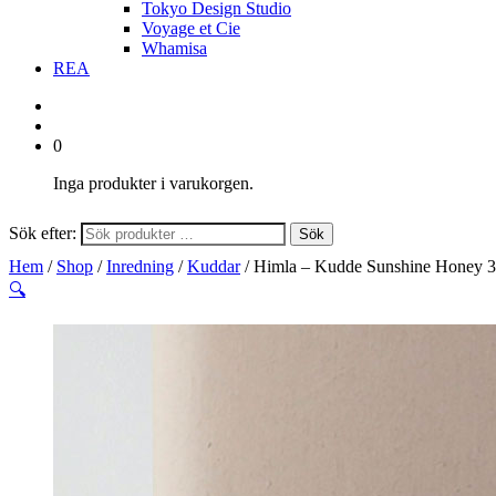
Tokyo Design Studio
Voyage et Cie
Whamisa
REA
0
Inga produkter i varukorgen.
Sök efter:
Sök
Hem
/
Shop
/
Inredning
/
Kuddar
/ Himla – Kudde Sunshine Honey 3
🔍