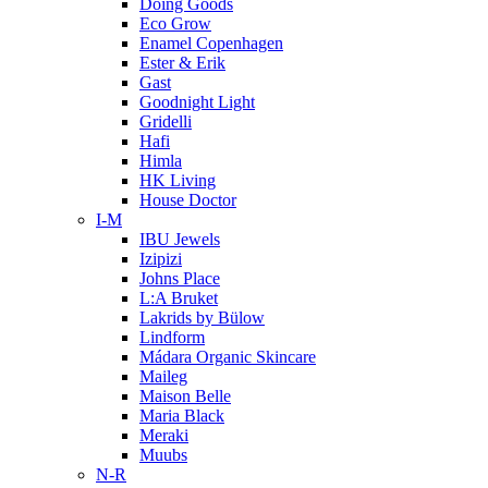
Doing Goods
Eco Grow
Enamel Copenhagen
Ester & Erik
Gast
Goodnight Light
Gridelli
Hafi
Himla
HK Living
House Doctor
I-M
IBU Jewels
Izipizi
Johns Place
L:A Bruket
Lakrids by Bülow
Lindform
Mádara Organic Skincare
Maileg
Maison Belle
Maria Black
Meraki
Muubs
N-R