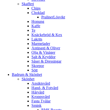
Skafferi
Chips
Choklad
PralinerLösvikt
Honung
Kaffe
Te
Knäckebröd & Kex
Lakrits
Marmelader
Antipasti & Oliver
Olja & Vinäger
Salt & Kryddor
Såser & Dressingar
Skorpor
Sött
Badrum & Skönhet
Skönhet
Ansiktsvård
Hand- & Fotvård
Hårvård
Kroppsvård
Fasta Tvålar
Smink
RMS Beauty