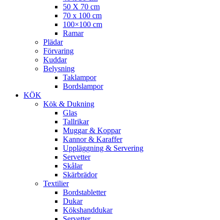
50 X 70 cm
70 x 100 cm
100×100 cm
Ramar
Plädar
Förvaring
Kuddar
Belysning
Taklampor
Bordslampor
KÖK
Kök & Dukning
Glas
Tallrikar
Muggar & Koppar
Kannor & Karaffer
Uppläggning & Servering
Servetter
Skålar
Skärbrädor
Textilier
Bordstabletter
Dukar
Kökshanddukar
Servetter