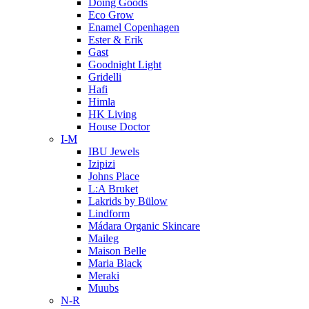
Doing Goods
Eco Grow
Enamel Copenhagen
Ester & Erik
Gast
Goodnight Light
Gridelli
Hafi
Himla
HK Living
House Doctor
I-M
IBU Jewels
Izipizi
Johns Place
L:A Bruket
Lakrids by Bülow
Lindform
Mádara Organic Skincare
Maileg
Maison Belle
Maria Black
Meraki
Muubs
N-R