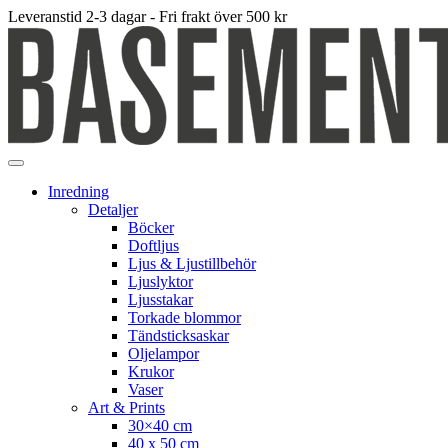
Leveranstid 2-3 dagar - Fri frakt över 500 kr
Inredning
Detaljer
Böcker
Doftljus
Ljus & Ljustillbehör
Ljuslyktor
Ljusstakar
Torkade blommor
Tändsticksaskar
Oljelampor
Krukor
Vaser
Art & Prints
30×40 cm
40 x 50 cm