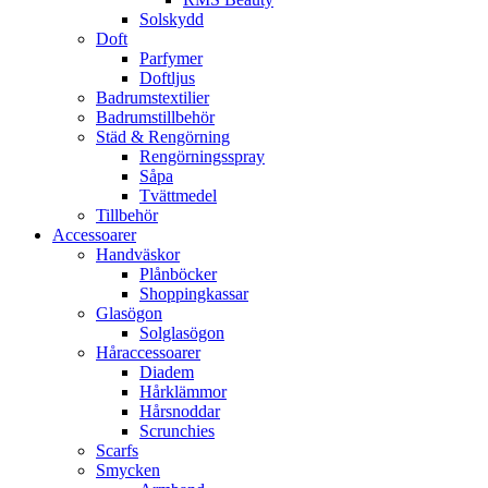
Solskydd
Doft
Parfymer
Doftljus
Badrumstextilier
Badrumstillbehör
Städ & Rengörning
Rengörningsspray
Såpa
Tvättmedel
Tillbehör
Accessoarer
Handväskor
Plånböcker
Shoppingkassar
Glasögon
Solglasögon
Håraccessoarer
Diadem
Hårklämmor
Hårsnoddar
Scrunchies
Scarfs
Smycken