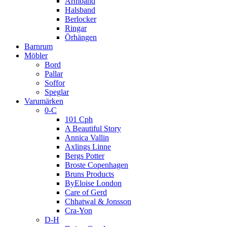
Armband
Halsband
Berlocker
Ringar
Örhängen
Barnrum
Möbler
Bord
Pallar
Soffor
Speglar
Varumärken
0-C
101 Cph
A Beautiful Story
Annica Vallin
Axlings Linne
Bergs Potter
Broste Copenhagen
Bruns Products
ByEloise London
Care of Gerd
Chhatwal & Jonsson
Cra-Yon
D-H