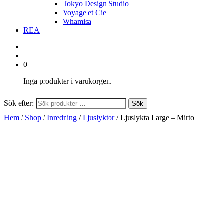
Tokyo Design Studio
Voyage et Cie
Whamisa
REA
0
Inga produkter i varukorgen.
Sök efter:
Sök
Hem
/
Shop
/
Inredning
/
Ljuslyktor
/ Ljuslykta Large – Mirto