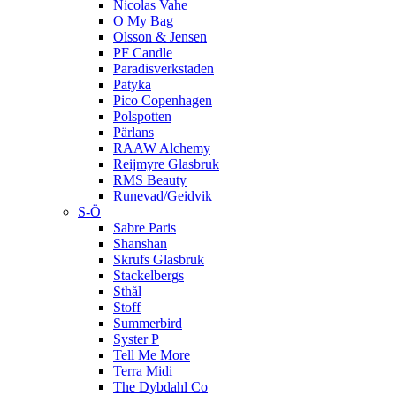
Nicolas Vahe
O My Bag
Olsson & Jensen
PF Candle
Paradisverkstaden
Patyka
Pico Copenhagen
Polspotten
Pärlans
RAAW Alchemy
Reijmyre Glasbruk
RMS Beauty
Runevad/Geidvik
S-Ö
Sabre Paris
Shanshan
Skrufs Glasbruk
Stackelbergs
Sthål
Stoff
Summerbird
Syster P
Tell Me More
Terra Midi
The Dybdahl Co