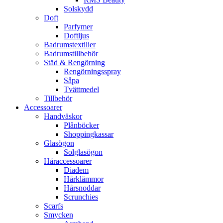
Solskydd
Doft
Parfymer
Doftljus
Badrumstextilier
Badrumstillbehör
Städ & Rengörning
Rengörningsspray
Såpa
Tvättmedel
Tillbehör
Accessoarer
Handväskor
Plånböcker
Shoppingkassar
Glasögon
Solglasögon
Håraccessoarer
Diadem
Hårklämmor
Hårsnoddar
Scrunchies
Scarfs
Smycken