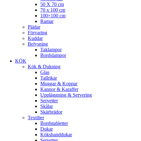
50 X 70 cm
70 x 100 cm
100×100 cm
Ramar
Plädar
Förvaring
Kuddar
Belysning
Taklampor
Bordslampor
KÖK
Kök & Dukning
Glas
Tallrikar
Muggar & Koppar
Kannor & Karaffer
Uppläggning & Servering
Servetter
Skålar
Skärbrädor
Textilier
Bordstabletter
Dukar
Kökshanddukar
Servetter