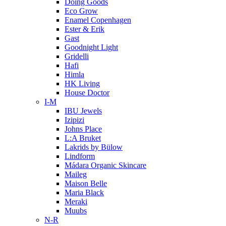
Doing Goods
Eco Grow
Enamel Copenhagen
Ester & Erik
Gast
Goodnight Light
Gridelli
Hafi
Himla
HK Living
House Doctor
I-M
IBU Jewels
Izipizi
Johns Place
L:A Bruket
Lakrids by Bülow
Lindform
Mádara Organic Skincare
Maileg
Maison Belle
Maria Black
Meraki
Muubs
N-R