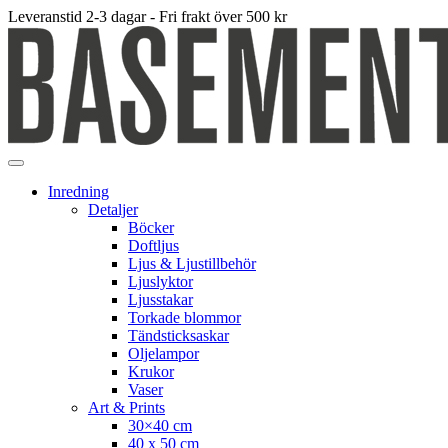
Leveranstid 2-3 dagar - Fri frakt över 500 kr
Inredning
Detaljer
Böcker
Doftljus
Ljus & Ljustillbehör
Ljuslyktor
Ljusstakar
Torkade blommor
Tändsticksaskar
Oljelampor
Krukor
Vaser
Art & Prints
30×40 cm
40 x 50 cm