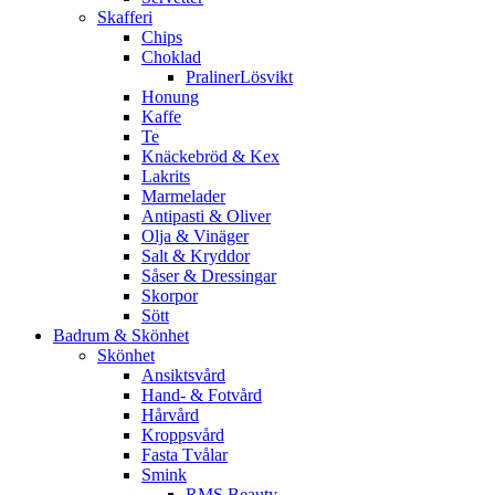
Skafferi
Chips
Choklad
PralinerLösvikt
Honung
Kaffe
Te
Knäckebröd & Kex
Lakrits
Marmelader
Antipasti & Oliver
Olja & Vinäger
Salt & Kryddor
Såser & Dressingar
Skorpor
Sött
Badrum & Skönhet
Skönhet
Ansiktsvård
Hand- & Fotvård
Hårvård
Kroppsvård
Fasta Tvålar
Smink
RMS Beauty