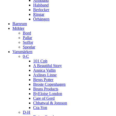
Armband
Halsband
Berlocker
Ringar
Örhängen
Barnrum
Möbler
Bord
Pallar
Soffor
Speglar
Varumärken
0-C
101 Cph
A Beautiful Story
Annica Vallin
Axlings Linne
Bergs Potter
Broste Copenhagen
Bruns Products
ByEloise London
Care of Gerd
Chhatwal & Jonsson
Cra-Yon
D-H