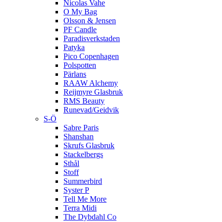
Nicolas Vahe
O My Bag
Olsson & Jensen
PF Candle
Paradisverkstaden
Patyka
Pico Copenhagen
Polspotten
Pärlans
RAAW Alchemy
Reijmyre Glasbruk
RMS Beauty
Runevad/Geidvik
S-Ö
Sabre Paris
Shanshan
Skrufs Glasbruk
Stackelbergs
Sthål
Stoff
Summerbird
Syster P
Tell Me More
Terra Midi
The Dybdahl Co