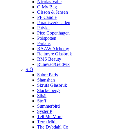
Nicolas Vahe
O My Bag
Olsson & Jensen
PF Candle
Paradisverkstaden
Patyka
Pico Copenhagen
Polspotten
Pärlans
RAAW Alchemy
Reijmyre Glasbruk
RMS Beauty
Runevad/Geidvik
S-Ö
Sabre Paris
Shanshan
Skrufs Glasbruk
Stackelbergs
Sthål
Stoff
Summerbird
Syster P
Tell Me More
Terra Midi
The Dybdahl Co