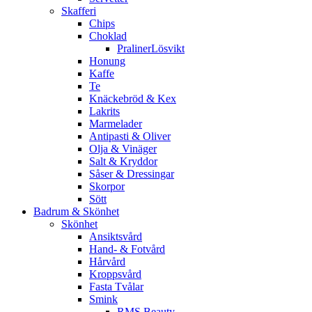
Skafferi
Chips
Choklad
PralinerLösvikt
Honung
Kaffe
Te
Knäckebröd & Kex
Lakrits
Marmelader
Antipasti & Oliver
Olja & Vinäger
Salt & Kryddor
Såser & Dressingar
Skorpor
Sött
Badrum & Skönhet
Skönhet
Ansiktsvård
Hand- & Fotvård
Hårvård
Kroppsvård
Fasta Tvålar
Smink
RMS Beauty