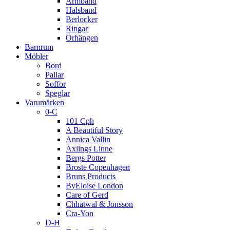
Armband
Halsband
Berlocker
Ringar
Örhängen
Barnrum
Möbler
Bord
Pallar
Soffor
Speglar
Varumärken
0-C
101 Cph
A Beautiful Story
Annica Vallin
Axlings Linne
Bergs Potter
Broste Copenhagen
Bruns Products
ByEloise London
Care of Gerd
Chhatwal & Jonsson
Cra-Yon
D-H