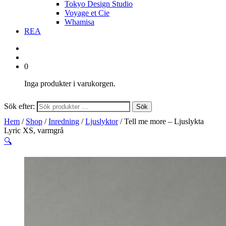
Tokyo Design Studio
Voyage et Cie
Whamisa
REA
0
Inga produkter i varukorgen.
Sök efter:
Sök
Hem
/
Shop
/
Inredning
/
Ljuslyktor
/ Tell me more – Ljuslykta
Lyric XS, varmgrå
🔍