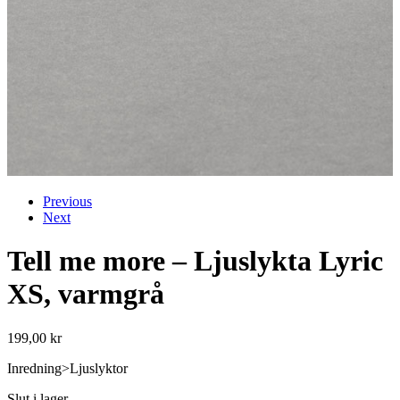
Previous
Next
Tell me more – Ljuslykta Lyric
XS, varmgrå
199,00
kr
Inredning>Ljuslyktor
Slut i lager