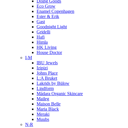
Doing Goods
Eco Grow
Enamel Copenhagen
Ester & Erik
Gast
Goodnight Light
Gridelli
Hafi
Himla
HK Living
House Doctor
I-M
IBU Jewels
Izipizi
Johns Place
L:A Bruket
Lakrids by Bülow
Lindform
Mádara Organic Skincare
Maileg
Maison Belle
Maria Black
Meraki
Muubs
N-R