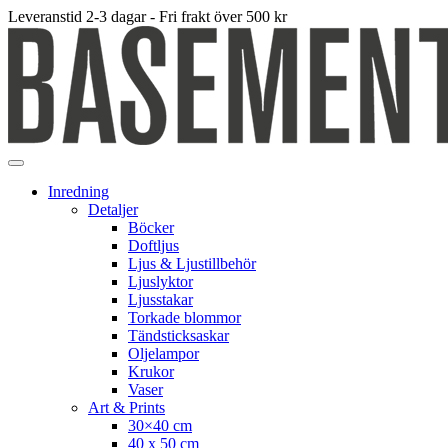
Leveranstid 2-3 dagar - Fri frakt över 500 kr
Inredning
Detaljer
Böcker
Doftljus
Ljus & Ljustillbehör
Ljuslyktor
Ljusstakar
Torkade blommor
Tändsticksaskar
Oljelampor
Krukor
Vaser
Art & Prints
30×40 cm
40 x 50 cm