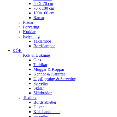
50 X 70 cm
70 x 100 cm
100×100 cm
Ramar
Plädar
Förvaring
Kuddar
Belysning
Taklampor
Bordslampor
KÖK
Kök & Dukning
Glas
Tallrikar
Muggar & Koppar
Kannor & Karaffer
Uppläggning & Servering
Servetter
Skålar
Skärbrädor
Textilier
Bordstabletter
Dukar
Kökshanddukar
Servetter