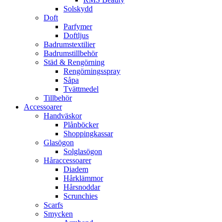
Solskydd
Doft
Parfymer
Doftljus
Badrumstextilier
Badrumstillbehör
Städ & Rengörning
Rengörningsspray
Såpa
Tvättmedel
Tillbehör
Accessoarer
Handväskor
Plånböcker
Shoppingkassar
Glasögon
Solglasögon
Håraccessoarer
Diadem
Hårklämmor
Hårsnoddar
Scrunchies
Scarfs
Smycken