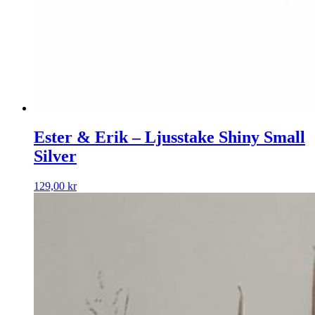
Ester & Erik – Ljusstake Shiny Small
Silver
129,00
kr