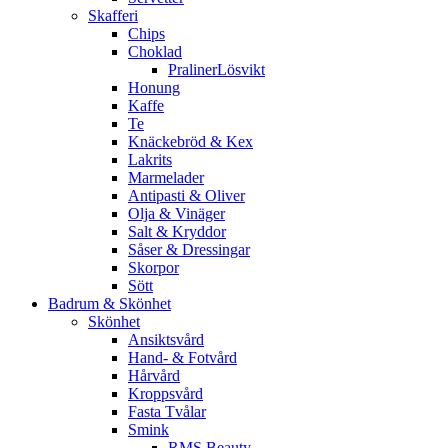
Skafferi
Chips
Choklad
PralinerLösvikt
Honung
Kaffe
Te
Knäckebröd & Kex
Lakrits
Marmelader
Antipasti & Oliver
Olja & Vinäger
Salt & Kryddor
Såser & Dressingar
Skorpor
Sött
Badrum & Skönhet
Skönhet
Ansiktsvård
Hand- & Fotvård
Hårvård
Kroppsvård
Fasta Tvålar
Smink
RMS Beauty