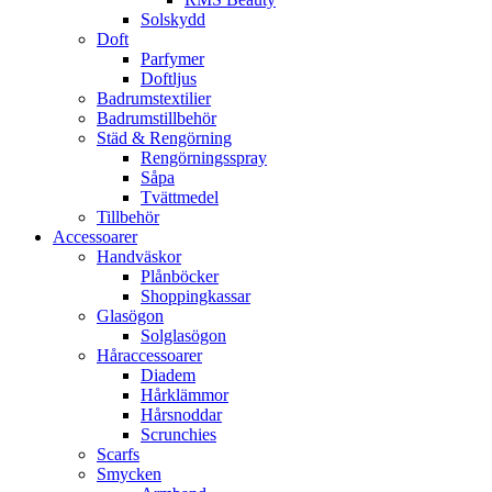
Solskydd
Doft
Parfymer
Doftljus
Badrumstextilier
Badrumstillbehör
Städ & Rengörning
Rengörningsspray
Såpa
Tvättmedel
Tillbehör
Accessoarer
Handväskor
Plånböcker
Shoppingkassar
Glasögon
Solglasögon
Håraccessoarer
Diadem
Hårklämmor
Hårsnoddar
Scrunchies
Scarfs
Smycken