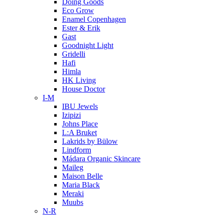
Doing Goods
Eco Grow
Enamel Copenhagen
Ester & Erik
Gast
Goodnight Light
Gridelli
Hafi
Himla
HK Living
House Doctor
I-M
IBU Jewels
Izipizi
Johns Place
L:A Bruket
Lakrids by Bülow
Lindform
Mádara Organic Skincare
Maileg
Maison Belle
Maria Black
Meraki
Muubs
N-R