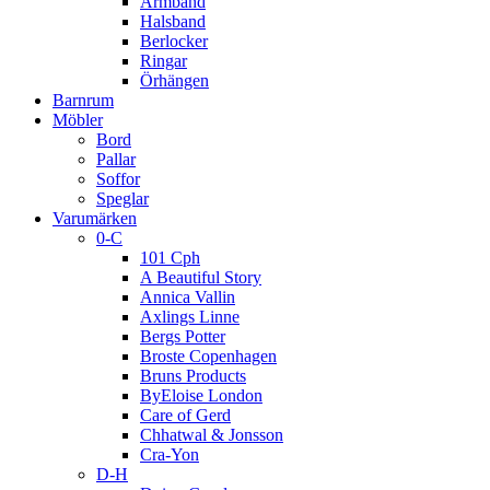
Armband
Halsband
Berlocker
Ringar
Örhängen
Barnrum
Möbler
Bord
Pallar
Soffor
Speglar
Varumärken
0-C
101 Cph
A Beautiful Story
Annica Vallin
Axlings Linne
Bergs Potter
Broste Copenhagen
Bruns Products
ByEloise London
Care of Gerd
Chhatwal & Jonsson
Cra-Yon
D-H