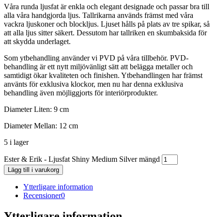
Våra runda ljusfat är enkla och elegant designade och passar bra till
alla våra handgjorda ljus. Tallrikarna används främst med våra
vackra ljuskoner och blockljus. Ljuset hålls på plats av tre spikar, så
att alla ljus sitter säkert. Dessutom har tallriken en skumbaksida för
att skydda underlaget.
Som ytbehandling använder vi PVD på våra tillbehör. PVD-
behandling är ett nytt miljövänligt sätt att belägga metaller och
samtidigt ökar kvaliteten och finishen. Ytbehandlingen har främst
använts för exklusiva klockor, men nu har denna exklusiva
behandling även möjliggjorts för interiörprodukter.
Diameter Liten: 9 cm
Diameter Mellan: 12 cm
5 i lager
Ester & Erik - Ljusfat Shiny Medium Silver mängd
Lägg till i varukorg
Ytterligare information
Recensioner
0
Ytterligare information