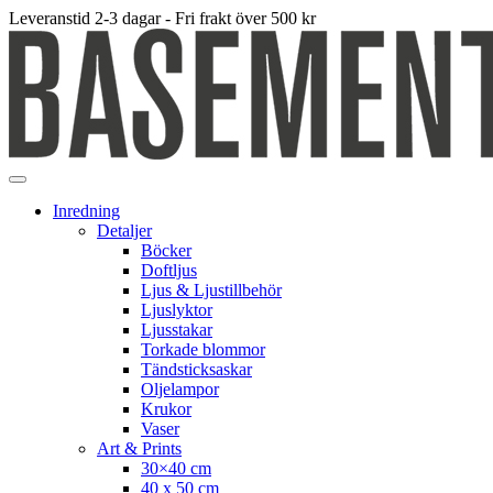
Leveranstid 2-3 dagar - Fri frakt över 500 kr
Inredning
Detaljer
Böcker
Doftljus
Ljus & Ljustillbehör
Ljuslyktor
Ljusstakar
Torkade blommor
Tändsticksaskar
Oljelampor
Krukor
Vaser
Art & Prints
30×40 cm
40 x 50 cm