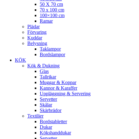
50 X 70 cm
70 x 100 cm
100×100 cm
Ramar
Plädar
Förvaring
Kuddar
Belysning
Taklampor
Bordslampor
KÖK
Kök & Dukning
Glas
Tallrikar
Muggar & Koppar
Kannor & Karaffer
Uppläggning & Servering
Servetter
Skålar
Skärbrädor
Textilier
Bordstabletter
Dukar
Kökshanddukar
Servetter