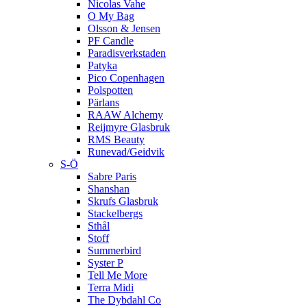
Nicolas Vahe
O My Bag
Olsson & Jensen
PF Candle
Paradisverkstaden
Patyka
Pico Copenhagen
Polspotten
Pärlans
RAAW Alchemy
Reijmyre Glasbruk
RMS Beauty
Runevad/Geidvik
S-Ö
Sabre Paris
Shanshan
Skrufs Glasbruk
Stackelbergs
Sthål
Stoff
Summerbird
Syster P
Tell Me More
Terra Midi
The Dybdahl Co