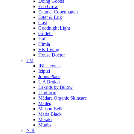
Doing Goods
Eco Grow
Enamel Copenhagen
Ester & Erik
Gast
Goodnight Light
Gridelli
Hafi
Himla
HK Living
House Doctor
I-M
IBU Jewels
Izipizi
Johns Place
L:A Bruket
Lakrids by Bülow
Lindform
Mádara Organic Skincare
Maileg
Maison Belle
Maria Black
Meraki
Muubs
N-R