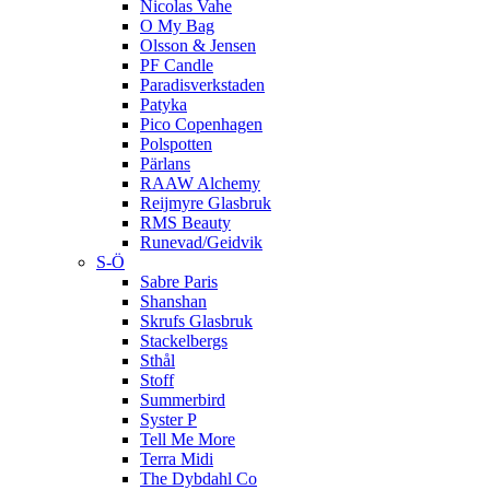
Nicolas Vahe
O My Bag
Olsson & Jensen
PF Candle
Paradisverkstaden
Patyka
Pico Copenhagen
Polspotten
Pärlans
RAAW Alchemy
Reijmyre Glasbruk
RMS Beauty
Runevad/Geidvik
S-Ö
Sabre Paris
Shanshan
Skrufs Glasbruk
Stackelbergs
Sthål
Stoff
Summerbird
Syster P
Tell Me More
Terra Midi
The Dybdahl Co