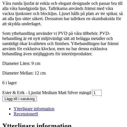
Våra runda ljusfat är enkla och elegant designade och passar bra till
alla våra handgjorda ljus. Tallrikarna används främst med våra
vackra ljuskoner och blockljus. Ljuset hålls på plats av tre spikar, så
att alla ljus sitter säkert. Dessutom har tallriken en skumbaksida för
att skydda underlaget.
Som ytbehandling använder vi PVD på våra tillbehör. PVD-
behandling är ett nytt miljövänligt sätt att belägga metaller och
samtidigt ökar kvaliteten och finishen. Ytbehandlingen har främst
använts för exklusiva klockor, men nu har denna exklusiva
behandling även möjliggjorts för interiörprodukter.
Diameter Liten: 9 cm
Diameter Mellan: 12 cm
6 i lager
Ester & Erik - Ljusfat Medium Matt Silver mängd
Lägg till i varukorg
Ytterligare information
Recensioner
0
Ytterligare information