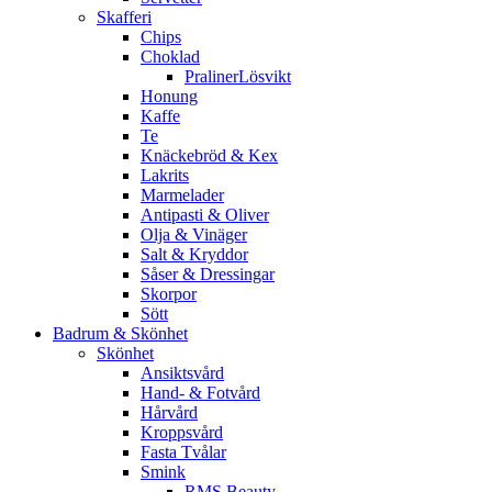
Skafferi
Chips
Choklad
PralinerLösvikt
Honung
Kaffe
Te
Knäckebröd & Kex
Lakrits
Marmelader
Antipasti & Oliver
Olja & Vinäger
Salt & Kryddor
Såser & Dressingar
Skorpor
Sött
Badrum & Skönhet
Skönhet
Ansiktsvård
Hand- & Fotvård
Hårvård
Kroppsvård
Fasta Tvålar
Smink
RMS Beauty