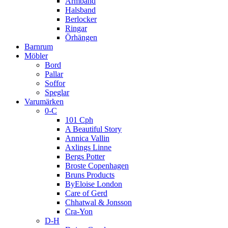
Armband
Halsband
Berlocker
Ringar
Örhängen
Barnrum
Möbler
Bord
Pallar
Soffor
Speglar
Varumärken
0-C
101 Cph
A Beautiful Story
Annica Vallin
Axlings Linne
Bergs Potter
Broste Copenhagen
Bruns Products
ByEloise London
Care of Gerd
Chhatwal & Jonsson
Cra-Yon
D-H