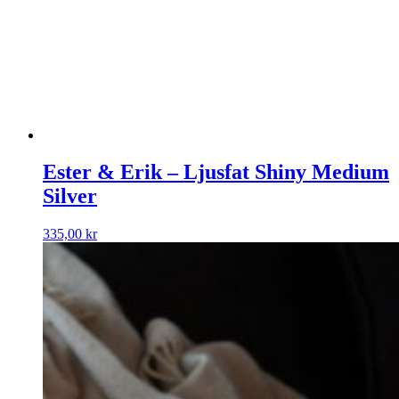
Ester & Erik – Ljusfat Shiny Medium
Silver
335,00
kr