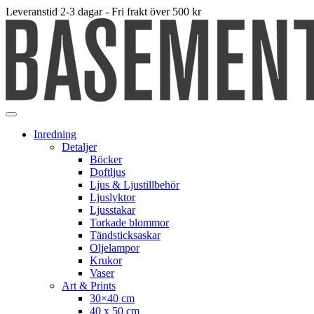
Leveranstid 2-3 dagar - Fri frakt över 500 kr
Inredning
Detaljer
Böcker
Doftljus
Ljus & Ljustillbehör
Ljuslyktor
Ljusstakar
Torkade blommor
Tändsticksaskar
Oljelampor
Krukor
Vaser
Art & Prints
30×40 cm
40 x 50 cm