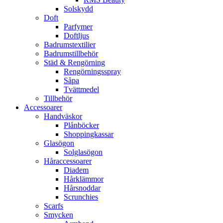
Solskydd
Doft
Parfymer
Doftljus
Badrumstextilier
Badrumstillbehör
Städ & Rengörning
Rengörningsspray
Såpa
Tvättmedel
Tillbehör
Accessoarer
Handväskor
Plånböcker
Shoppingkassar
Glasögon
Solglasögon
Håraccessoarer
Diadem
Hårklämmor
Hårsnoddar
Scrunchies
Scarfs
Smycken