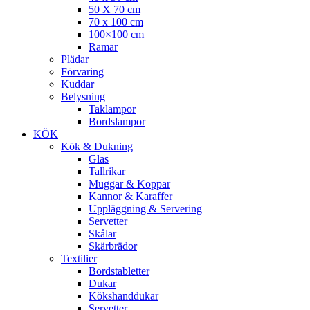
50 X 70 cm
70 x 100 cm
100×100 cm
Ramar
Plädar
Förvaring
Kuddar
Belysning
Taklampor
Bordslampor
KÖK
Kök & Dukning
Glas
Tallrikar
Muggar & Koppar
Kannor & Karaffer
Uppläggning & Servering
Servetter
Skålar
Skärbrädor
Textilier
Bordstabletter
Dukar
Kökshanddukar
Servetter