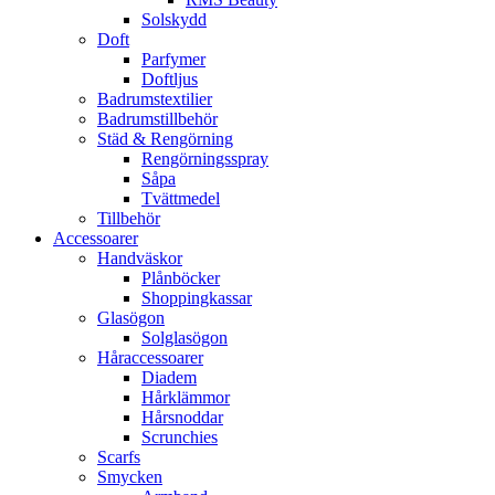
Solskydd
Doft
Parfymer
Doftljus
Badrumstextilier
Badrumstillbehör
Städ & Rengörning
Rengörningsspray
Såpa
Tvättmedel
Tillbehör
Accessoarer
Handväskor
Plånböcker
Shoppingkassar
Glasögon
Solglasögon
Håraccessoarer
Diadem
Hårklämmor
Hårsnoddar
Scrunchies
Scarfs
Smycken