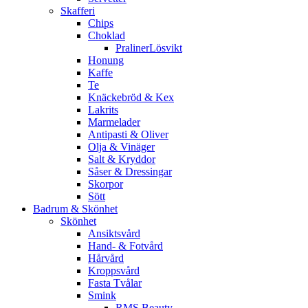
Skafferi
Chips
Choklad
PralinerLösvikt
Honung
Kaffe
Te
Knäckebröd & Kex
Lakrits
Marmelader
Antipasti & Oliver
Olja & Vinäger
Salt & Kryddor
Såser & Dressingar
Skorpor
Sött
Badrum & Skönhet
Skönhet
Ansiktsvård
Hand- & Fotvård
Hårvård
Kroppsvård
Fasta Tvålar
Smink
RMS Beauty