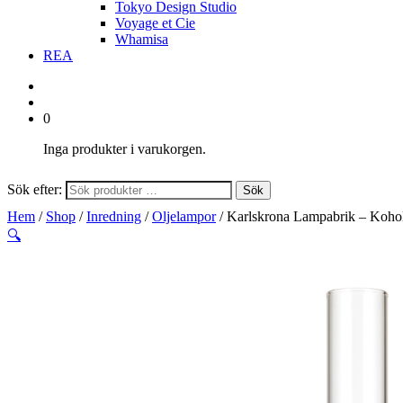
Tokyo Design Studio
Voyage et Cie
Whamisa
REA
0
Inga produkter i varukorgen.
Sök efter:
Sök
Hem
/
Shop
/
Inredning
/
Oljelampor
/ Karlskrona Lampabrik – Koho
🔍