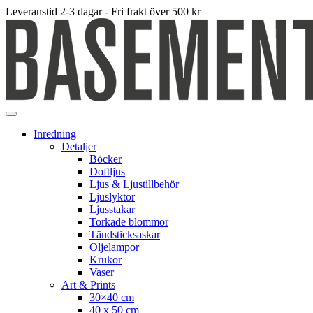
Leveranstid 2-3 dagar - Fri frakt över 500 kr
Inredning
Detaljer
Böcker
Doftljus
Ljus & Ljustillbehör
Ljuslyktor
Ljusstakar
Torkade blommor
Tändsticksaskar
Oljelampor
Krukor
Vaser
Art & Prints
30×40 cm
40 x 50 cm