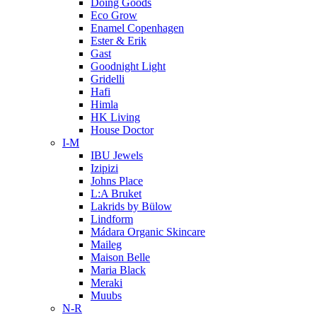
Doing Goods
Eco Grow
Enamel Copenhagen
Ester & Erik
Gast
Goodnight Light
Gridelli
Hafi
Himla
HK Living
House Doctor
I-M
IBU Jewels
Izipizi
Johns Place
L:A Bruket
Lakrids by Bülow
Lindform
Mádara Organic Skincare
Maileg
Maison Belle
Maria Black
Meraki
Muubs
N-R