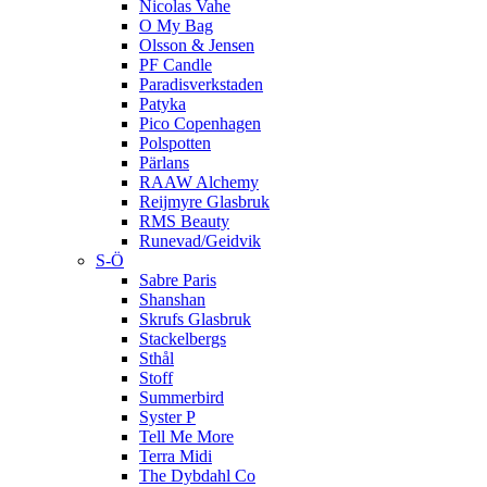
Nicolas Vahe
O My Bag
Olsson & Jensen
PF Candle
Paradisverkstaden
Patyka
Pico Copenhagen
Polspotten
Pärlans
RAAW Alchemy
Reijmyre Glasbruk
RMS Beauty
Runevad/Geidvik
S-Ö
Sabre Paris
Shanshan
Skrufs Glasbruk
Stackelbergs
Sthål
Stoff
Summerbird
Syster P
Tell Me More
Terra Midi
The Dybdahl Co