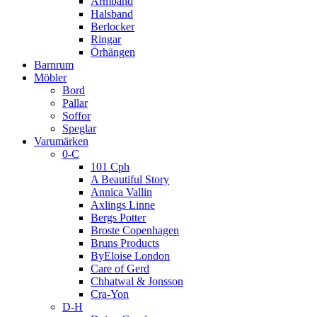
Armband
Halsband
Berlocker
Ringar
Örhängen
Barnrum
Möbler
Bord
Pallar
Soffor
Speglar
Varumärken
0-C
101 Cph
A Beautiful Story
Annica Vallin
Axlings Linne
Bergs Potter
Broste Copenhagen
Bruns Products
ByEloise London
Care of Gerd
Chhatwal & Jonsson
Cra-Yon
D-H