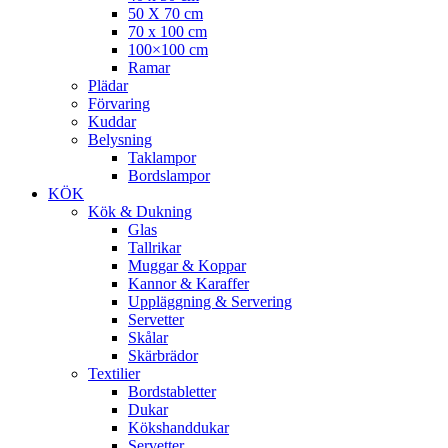
50 X 70 cm
70 x 100 cm
100×100 cm
Ramar
Plädar
Förvaring
Kuddar
Belysning
Taklampor
Bordslampor
KÖK
Kök & Dukning
Glas
Tallrikar
Muggar & Koppar
Kannor & Karaffer
Uppläggning & Servering
Servetter
Skålar
Skärbrädor
Textilier
Bordstabletter
Dukar
Kökshanddukar
Servetter