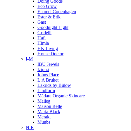
Doing Goods
Eco Grow
Enamel Copenhagen
Ester & Erik
Gast
Goodnight Light
Gridelli
Hafi
Himla
HK Living
House Doctor
I-M
IBU Jewels
Izipizi
Johns Place
L:A Bruket
Lakrids by Bülow
Lindform
Mádara Organic Skincare
Maileg
Maison Belle
Maria Black
Meraki
Muubs
N-R