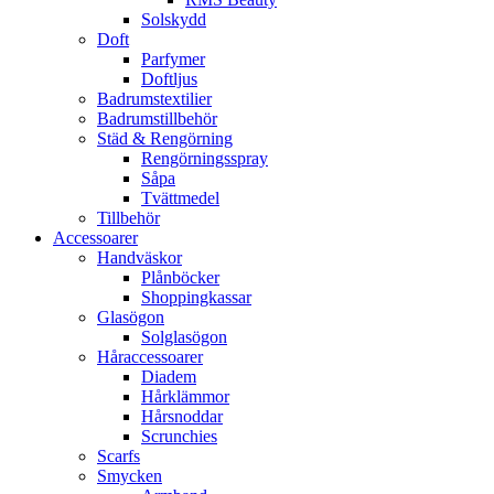
Solskydd
Doft
Parfymer
Doftljus
Badrumstextilier
Badrumstillbehör
Städ & Rengörning
Rengörningsspray
Såpa
Tvättmedel
Tillbehör
Accessoarer
Handväskor
Plånböcker
Shoppingkassar
Glasögon
Solglasögon
Håraccessoarer
Diadem
Hårklämmor
Hårsnoddar
Scrunchies
Scarfs
Smycken