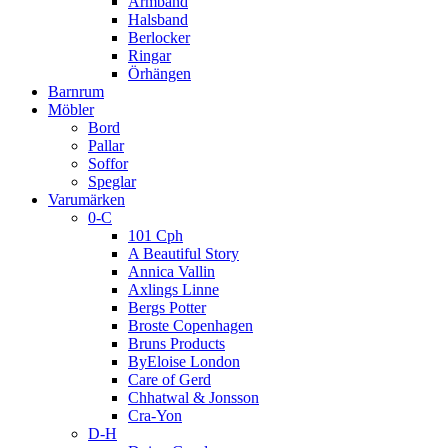
Armband
Halsband
Berlocker
Ringar
Örhängen
Barnrum
Möbler
Bord
Pallar
Soffor
Speglar
Varumärken
0-C
101 Cph
A Beautiful Story
Annica Vallin
Axlings Linne
Bergs Potter
Broste Copenhagen
Bruns Products
ByEloise London
Care of Gerd
Chhatwal & Jonsson
Cra-Yon
D-H