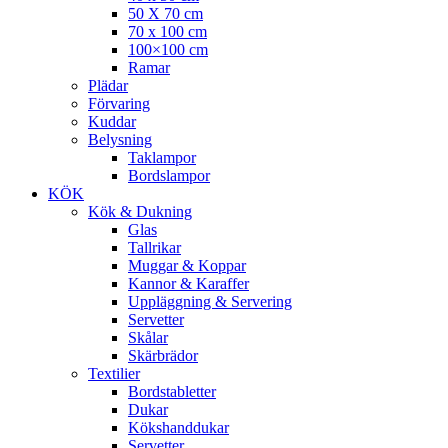
50 X 70 cm
70 x 100 cm
100×100 cm
Ramar
Plädar
Förvaring
Kuddar
Belysning
Taklampor
Bordslampor
KÖK
Kök & Dukning
Glas
Tallrikar
Muggar & Koppar
Kannor & Karaffer
Uppläggning & Servering
Servetter
Skålar
Skärbrädor
Textilier
Bordstabletter
Dukar
Kökshanddukar
Servetter