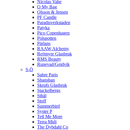
Nicolas Vahe
O My Bag
Olsson & Jensen
PF Candle
Paradisverkstaden
Patyka
Pico Copenhagen
Polspotten
Pärlans
RAAW Alchemy
Reijmyre Glasbruk
RMS Beauty
Runevad/Geidvik
S-Ö
Sabre Paris
Shanshan
Skrufs Glasbruk
Stackelbergs
Sthål
Stoff
Summerbird
Syster P
Tell Me More
Terra Midi
The Dybdahl Co