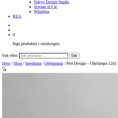
Tokyo Design Studio
Voyage et Cie
Whamisa
REA
0
Inga produkter i varukorgen.
Sök efter:
Sök
Hem
/
Shop
/
Inredning
/
Oljelampor
/ Peri Design – Oljelampa 1241
🔍