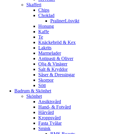
Skafferi
Chips
Choklad
PralinerLösvikt
Honung
Kaffe
Te
Knäckebröd & Kex
Lakrits
Marmelader
Antipasti & Oliver
Olja & Vinäger
Salt & Kryddor
Såser & Dressingar
Skorpor
Sött
Badrum & Skönhet
Skönhet
Ansiktsvård
Hand- & Fotvård
Hårvård
Kroppsvård
Fasta Tvålar
Smink
RMS Beauty