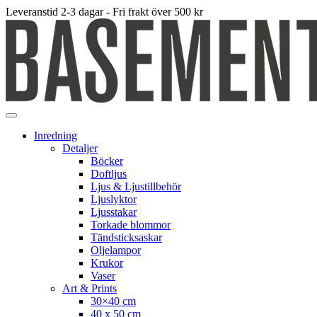
Leveranstid 2-3 dagar - Fri frakt över 500 kr
Inredning
Detaljer
Böcker
Doftljus
Ljus & Ljustillbehör
Ljuslyktor
Ljusstakar
Torkade blommor
Tändsticksaskar
Oljelampor
Krukor
Vaser
Art & Prints
30×40 cm
40 x 50 cm